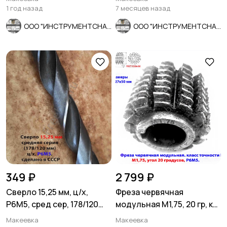
1 год назад
7 месяцев назад
ООО "ИНСТРУМЕНТСНАБ"
ООО "ИНСТРУМЕНТСНАБ"
349 ₽
2 799 ₽
Сверло 15,25 мм, ц/х,
Фреза червячная
Р6М5, сред сер, 178/120
модульная М1,75, 20 гр, кл
мм, В1, 2300-0231, СССР.
В, 1°45', Р6М5, 63х27х50
Макеевка
Макеевка