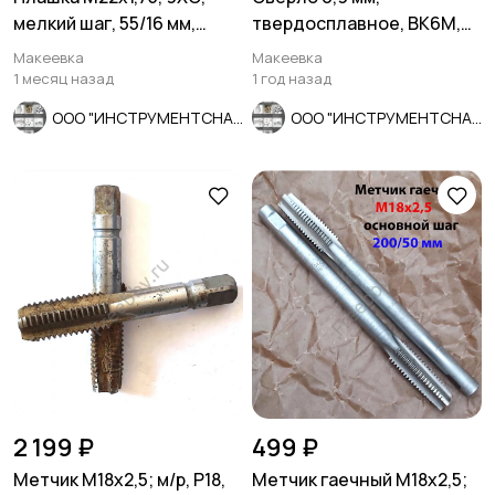
мелкий шаг, 55/16 мм,
твердосплавное, ВК6М,
ГОСТ 7740-71
монолитное, 30/6 мм,
Макеевка
Макеевка
утол. хв.
1 месяц назад
1 год назад
ООО "ИНСТРУМЕНТСНАБ"
ООО "ИНСТРУМЕНТСНАБ"
2 199 ₽
499 ₽
Метчик М18х2,5; м/р, Р18,
Метчик гаечный М18х2,5;