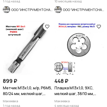
1 год назад
10 месяцев назад
ООО "ИНСТРУМЕНТСНАБ"
ООО "ИНСТРУМЕНТСНАБ"
899 ₽
448 ₽
Метчик М13х1,0, м/р, Р6М5,
Плашка М13х1,0, 9ХС,
80/24 мм, мелкий шаг,
мелкий шаг, 38/10 мм,
проходной.
ГОСТ 7740-71.
Макеевка
Макеевка
1 год назад
4 месяца назад