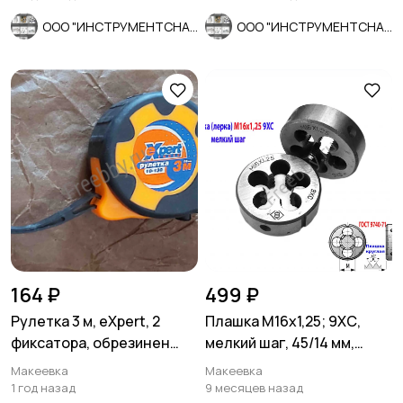
ООО "ИНСТРУМЕНТСНАБ"
ООО "ИНСТРУМЕНТСНАБ"
164 ₽
499 ₽
Рулетка 3 м, eXpert, 2
Плашка М16х1,25; 9ХС,
фиксатора, обрезинен
мелкий шаг, 45/14 мм,
корпус, 2-х сторон размет
ГОСТ 7740-71.
Макеевка
Макеевка
1 год назад
9 месяцев назад