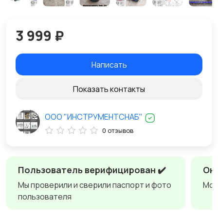
3 999 ₽
Написать
Показать контакты
ООО "ИНСТРУМЕНТСНАБ"
0 отзывов
Пользователь верифицирован ✔️
Онл
Мы проверили и сверили паспорт и фото
Мож
пользователя