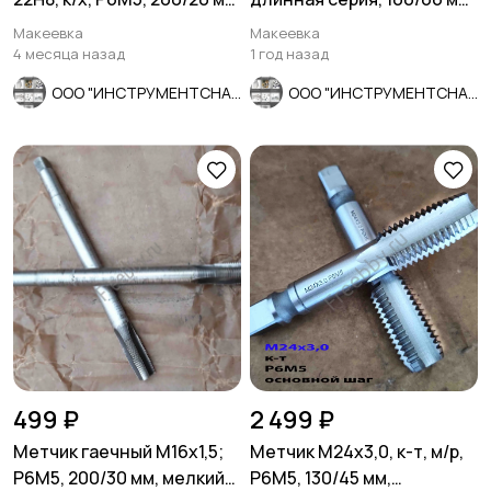
КМ2, 2363-0385, СССР.
А1, СССР.
Макеевка
Макеевка
4 месяца назад
1 год назад
ООО "ИНСТРУМЕНТСНАБ"
ООО "ИНСТРУМЕНТСНАБ"
499 ₽
2 499 ₽
Метчик гаечный М16х1,5;
Метчик М24х3,0, к-т, м/р,
Р6М5, 200/30 мм, мелкий
Р6М5, 130/45 мм,