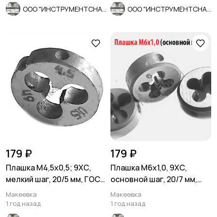
ООО "ИНСТРУМЕНТСНАБ"
ООО "ИНСТРУМЕНТСНАБ"
179 ₽
179 ₽
Плашка М4,5х0,5; 9ХС,
Плашка М6х1,0, 9ХС,
мелкий шаг, 20/5 мм, ГОСТ
основной шаг, 20/7 мм,
7740-71, СССР
ГОСТ 7740-71.
Макеевка
Макеевка
1 год назад
1 год назад