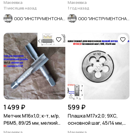
мм, для ГАЗ, КамАЗ.
прох, ГОСТ 3266-81.
Макеевка
Макеевка
11 месяцев назад
1 год назад
ООО "ИНСТРУМЕНТСНАБ"
ООО "ИНСТРУМЕНТСНАБ"
1 499 ₽
599 ₽
Метчик М16х1,0; к-т, м/р,
Плашка М17х2,0; 9ХС,
Р6М5, 89/25 мм, мелкий
основной шаг, 45/14 мм,
шаг, шлиф, СССР.
ГОСТ 7740-71.
Макеевка
Макеевка