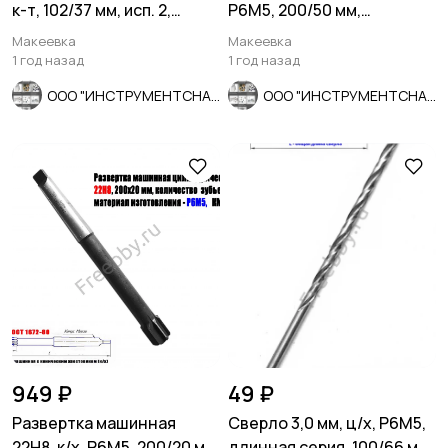
к-т, 102/37 мм, исп. 2,
Р6М5, 200/50 мм,
основной шаг, СССР.
длинный, основной шаг,
Макеевка
Макеевка
СССР.
1 год назад
1 год назад
ООО "ИНСТРУМЕНТСНАБ"
ООО "ИНСТРУМЕНТСНАБ"
949 ₽
49 ₽
Развертка машинная
Сверло 3,0 мм, ц/х, Р6М5,
22Н8, к/х, Р6М5, 200/20 мм,
длинная серия, 100/66 мм,