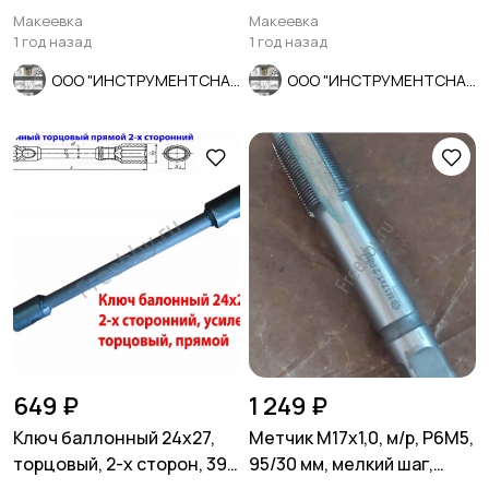
шаг, 2640-0189, СССР.
основной шаг,
Макеевка
Макеевка
шлифованный.
1 год назад
1 год назад
ООО "ИНСТРУМЕНТСНАБ"
ООО "ИНСТРУМЕНТСНАБ"
649 ₽
1 249 ₽
Ключ баллонный 24х27,
Метчик М17х1,0, м/р, Р6М5,
торцовый, 2-х сторон, 390
95/30 мм, мелкий шаг,