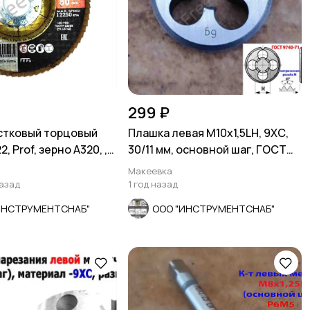
299 ₽
стковый торцовый
Плашка левая М10х1,5LH, 9ХС,
, Prof, зерно А320, ,
30/11 мм, основной шаг, ГОСТ
.
9740-71
Макеевка
назад
1 год назад
ИНСТРУМЕНТСНАБ"
ООО "ИНСТРУМЕНТСНАБ"