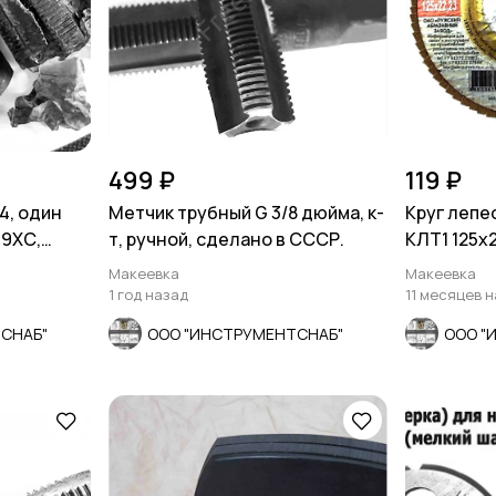
499 ₽
119 ₽
4, один
Метчик трубный G 3/8 дюйма, к-
Круг лепе
 9ХС,
т, ручной, сделано в СССР.
КЛТ1 125х22
для полир
Макеевка
Макеевка
1 год назад
11 месяцев 
СНАБ"
ООО "ИНСТРУМЕНТСНАБ"
ООО "