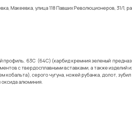
ка, Макеевка, улица 118 Павших Революционеров, 31/1, р
ой профиль, 63С (64С) (карбид кремния зеленый предназ
ументов с твердосплавными вставками, а также изделий и
м кобальта), серого чугуна, ножей рубанка, долот, зубил
ом оксида алюминия.