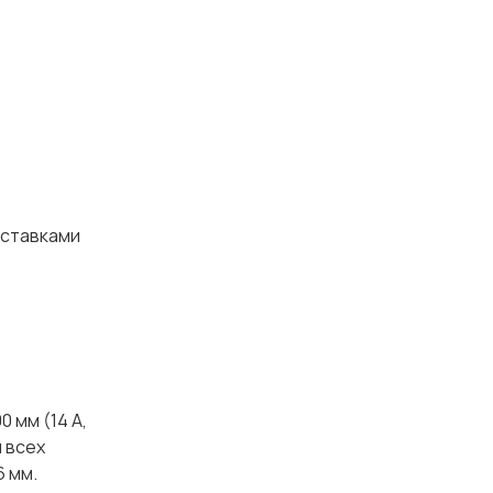
 ставками
 мм (14 А,
м всех
6 мм.