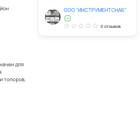
айон
ООО "ИНСТРУМЕНТСНАБ"
0 отзывов
начен для
з
 и топоров,