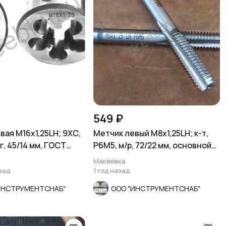
549 ₽
вая М16х1,25LH; 9ХС,
Метчик левый М8х1,25LH; к-т,
, 45/14 мм, ГОСТ
Р6М5, м/р, 72/22 мм, основной
шаг.
Макеевка
зад
1 год назад
ИНСТРУМЕНТСНАБ"
ООО "ИНСТРУМЕНТСНАБ"