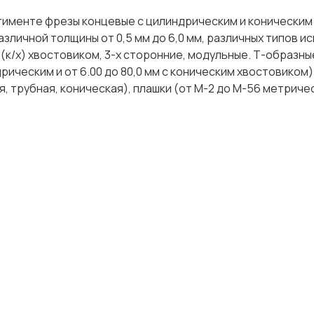
тименте фрезы концевые с цилиндрическим и коническим
азличной толщины от 0,5 мм до 6,0 мм, различных типов и
(к/х) хвостовиком, 3-х сторонние, модульные. Т-образные
дрическим и от 6.00 до 80,0 мм с коническим хвостовиком)
, трубная, коническая), плашки (от М-2 до М-56 метриче