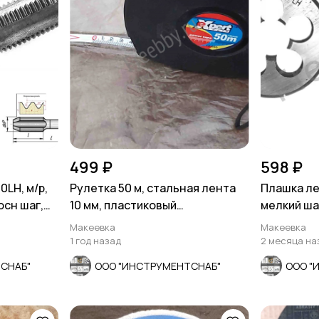
499 ₽
598 ₽
LH, м/р,
Рулетка 50 м, стальная лента
Плашка ле
осн шаг,
10 мм, пластиковый
мелкий шаг
ударопрочный корпус, ч
7740-71.
Макеевка
Макеевка
1 год назад
2 месяца на
СНАБ"
ООО "ИНСТРУМЕНТСНАБ"
ООО "