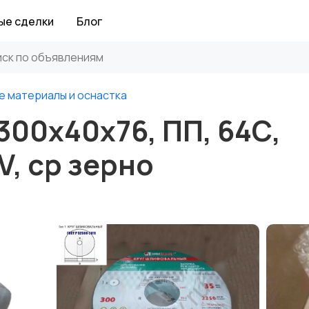
ые сделки
Блог
е материалы и оснастка
00х40х76, ПП, 64С,
V, ср зерно