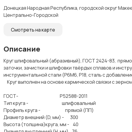
Донецкая Народная Республика, городской округ Макеев
Центрально-Городской
Смотреть на карте
Описание
Круг шлифовальный (абразивный), ГОСТ 2424-83, прям
заточки, зачистки и шлифовки твёрдых сплавов и инстр
инструментальной стали (Р6М6, Р18, сталь с добавление
Круг выполнен на основе кармической связки с зерн
ГОСТ- Р52588-2011
Тип круга - шлифовальный
Профиль круга - прямой (ПП)
Диаметр внешний (D, мм) - 300
Высота (толщина)круга, мм - 40
Диаметр внутренний (H, мм) 76