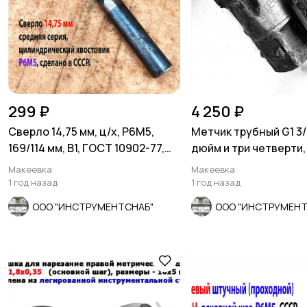
299 ₽
4 250 ₽
Сверло 14,75 мм, ц/х, Р6М5,
Метчик трубный G1 3/
169/114 мм, В1, ГОСТ 10902-77,
дюйм и три четверти,
сделано в СССР
сделано в СССР.
Макеевка
Макеевка
1 год назад
1 год назад
ООО "ИНСТРУМЕНТСНАБ"
ООО "ИНСТРУМЕНТ