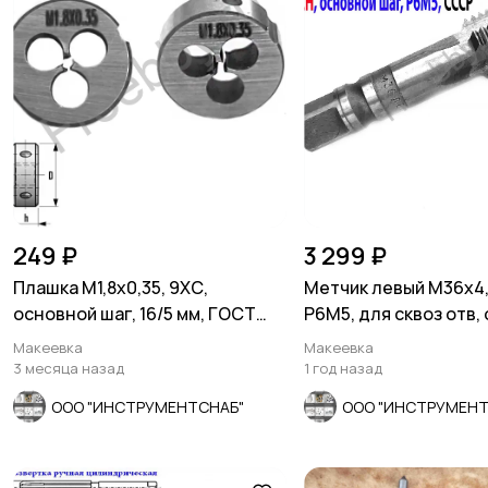
249 ₽
3 299 ₽
Плашка М1,8х0,35, 9ХС,
Метчик левый М36х4,0
основной шаг, 16/5 мм, ГОСТ
Р6М5, для сквоз отв, 
7740-71.
162/67 мм.
Макеевка
Макеевка
3 месяца назад
1 год назад
ООО "ИНСТРУМЕНТСНАБ"
ООО "ИНСТРУМЕНТ