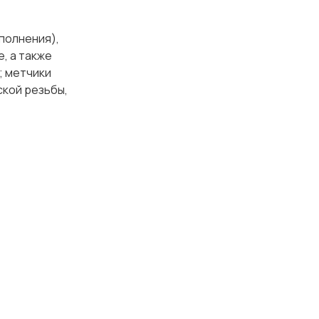
сполнения),
, а также
; метчики
ской резьбы,