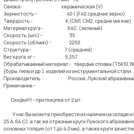
Связка- керамическая (V)
Зернистость - 40 ( (F40,среднее зерно)
Твердость - К (СМ1, СМ2, средне мяг
Материал круга - 64С (зеленый
Скорость (м/с) - 35
Скорость (об/мин) - 2250
Структура - 7 (средняя)
Вес круга, кг - 5,257
Обрабатываемый материал - твердые сплавы (Т5К10, ВК
(буры, пилы и др.), изделий из инструментальной стали.
Производитель - Россия, Лужский абразивный 
Примечание -
Скидки!!! - при покупке от 2 шт.
У нас Вы можите приобрести из наличия на складе и по
25 А, 64 С). а так же отрезные круги Лужского абразивног
основных толщин (от 1 до 4,0 мм), а также круги зачистн