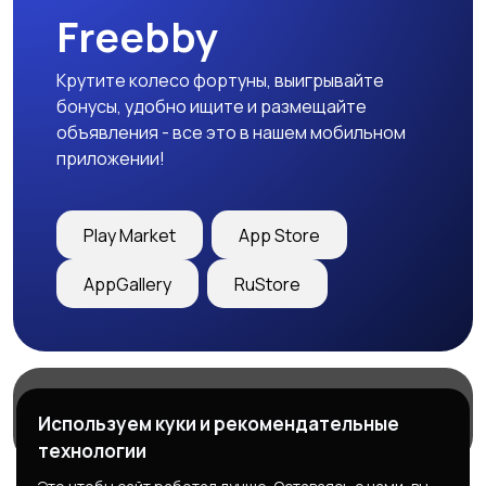
Freebby
Крутите колесо фортуны, выигрывайте
бонусы, удобно ищите и размещайте
объявления - все это в нашем мобильном
приложении!
Play Market
App Store
AppGallery
RuStore
Магазины
Блог
О нас
Используем куки и рекомендательные
Служба поддержки
технологии