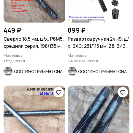
449 ₽
899 ₽
Сверло 18,5 мм, ц/х, Р6М5,
Развертка ручная 24Н9, ц/
средняя серия, 198/135 мм,
х, 9ХС, 231/115 мм, Z8, ВИЗ,
В1, советское.
СССР.
Макеевка
Макеевка
1 год назад
3 месяца назад
ООО "ИНСТРУМЕНТСНАБ"
ООО "ИНСТРУМЕНТСНАБ"