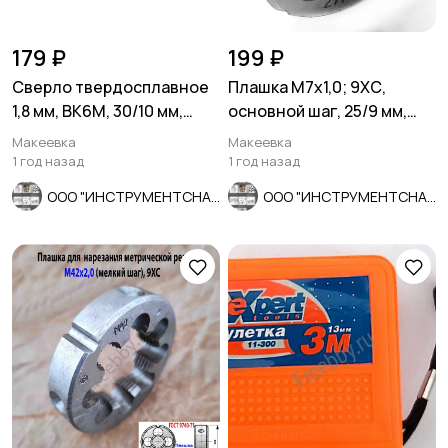
179 ₽
199 ₽
Сверло твердосплавное
Плашка М7х1,0; 9ХС,
1,8 мм, ВК6М, 30/10 мм,
основной шаг, 25/9 мм,
класс точн А1, СССР.
ГОСТ 7740-71.
Макеевка
Макеевка
1 год назад
1 год назад
ООО "ИНСТРУМЕНТСНАБ"
ООО "ИНСТРУМЕНТСНАБ"