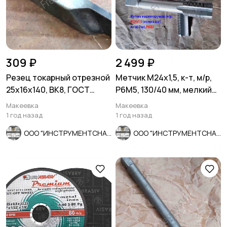
309 ₽
2 499 ₽
Резец токарный отрезной
Метчик М24х1,5, к-т, м/р,
25х16х140, ВК8, ГОСТ
Р6М5, 130/40 мм, мелкий
18884-73, 2130-0009.
шаг, шлифованный.
Макеевка
Макеевка
1 год назад
1 год назад
ООО "ИНСТРУМЕНТСНАБ"
ООО "ИНСТРУМЕНТСНАБ"