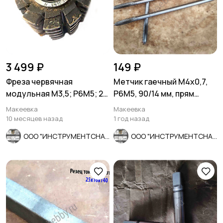
3 499 ₽
149 ₽
Фреза червячная
Метчик гаечный М4х0,7,
модульная М3,5; Р6М5; 20
Р6М5, 90/14 мм, прям
гр, класс С, 3°4'; 70х27х75.
хвост, основной шаг,
Макеевка
Макеевка
СССР.
10 месяцев назад
1 год назад
ООО "ИНСТРУМЕНТСНАБ"
ООО "ИНСТРУМЕНТСНАБ"