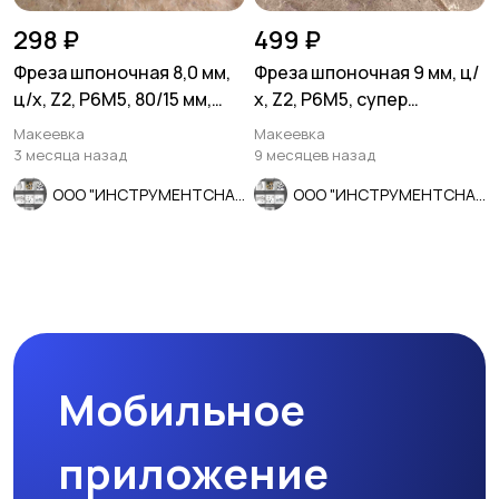
298 ₽
499 ₽
Фреза шпоночная 8,0 мм,
Фреза шпоночная 9 мм, ц/
ц/х, Z2, Р6М5, 80/15 мм,
х, Z2, Р6М5, супер
утолщ хв 16 мм, в/зав
длинная 115/50 мм, СССР.
Макеевка
Макеевка
3 месяца назад
9 месяцев назад
ООО "ИНСТРУМЕНТСНАБ"
ООО "ИНСТРУМЕНТСНАБ"
Мобильное
приложение