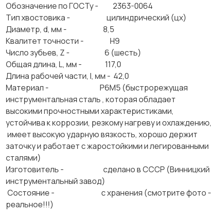
Обозначение по ГОСТу - 2363-0064
Тип хвостовика - цилиндрический (цх)
Диаметр, d, мм - 8,5
Квалитет точности - Н9
Число зубьев, Z - 6 (шесть)
Общая длина, L, мм - 117,0
Длина рабочей части, l, мм - 42,0
Материал - Р6М5 (быстрорежущая
инструментальная сталь , которая обладает
высокими прочностными характеристиками,
устойчива к коррозии, резкому нагреву и охлаждению,
имеет высокую ударную вязкость, хорошо держит
заточку и работает с жаростойкими и легированными
сталями)
Изготовитель - сделано в СССР (Винницкий
инструментальный завод)
Состояние - с хранения (смотрите фото -
реальное!!!)