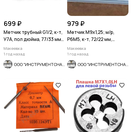
699 ₽
979 ₽
Метчик трубный G1/2, к-т,
Метчик М9х1,25; м/р,
У7А, пол дюйма, 77/33 мм,
Р6М5, к-т, 72/22 мм,
СССР
основной шаг, ГОСТ 3266-
Макеевка
Макеевка
81.
1 год назад
1 год назад
ООО "ИНСТРУМЕНТСНАБ"
ООО "ИНСТРУМЕНТСНАБ"