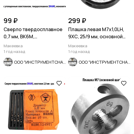
99 ₽
299 ₽
Сверло твердосплавное
Плашка левая М7х1,0LH,
0,7 мм, ВК6М,
9ХС, 25/9 мм, основной
монолитное, 30/6 мм, ут
шаг, ГОСТ 9740-71.
Макеевка
Макеевка
хв, СССР.
1 год назад
1 год назад
ООО "ИНСТРУМЕНТСНАБ"
ООО "ИНСТРУМЕНТСНАБ"