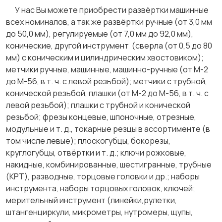
У нас Вы можете приобрести развёртки машинные
всех номиналов, а так же развёртки ручные (от 3,0 мм
до 50,0 мм), регулируемые (от 7,0 мм до 92,0 мм),
конические, другой инструмент (сверла (от 0,5 до 80
мм) с коническим и цилиндрическим хвостовиком);
метчики ручные, машинные, машинно-ручные (от М-2
до М-56, в т. ч. с левой резьбой); метчики с трубной,
конической резьбой, плашки (от М-2 до М-56, в т. ч. с
левой резьбой); плашки с трубной и конической
резьбой; фрезы концевые, шпоночные, отрезные,
модульные и т. д., токарные резцы в ассортименте (в
том числе левые); плоскогубцы, бокорезы,
круглогубцы, отвёртки и т. д.; ключи рожковые,
накидные, комбинированные, шестигранные, трубные
(КРТ), разводные, торцовые головки и др.; наборы
инструмента, наборы торцовых головок, ключей;
мерительный инструмент (линейки,рулетки,
штангенциркули, микрометры, нутромеры, щупы,