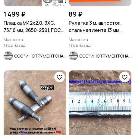
1 499 ₽
89 ₽
Плашка М42х2,0, 9ХС,
Рулетка 3 м, автостоп,
75/16 мм, 2650-2591, ГОСТ
стальная лента 13 мм,
7740-71, СССР.
двухсторонняя разметка.
Макеевка
Макеевка
1 год назад
1 год назад
ООО "ИНСТРУМЕНТСНАБ"
ООО "ИНСТРУМЕНТСНАБ"