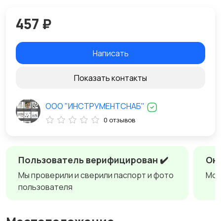
457 ₽
Написать
Показать контакты
ООО "ИНСТРУМЕНТСНАБ"
0 отзывов
Пользователь верифицирован ✔️
Онл
Мы проверили и сверили паспорт и фото
Мож
пользователя