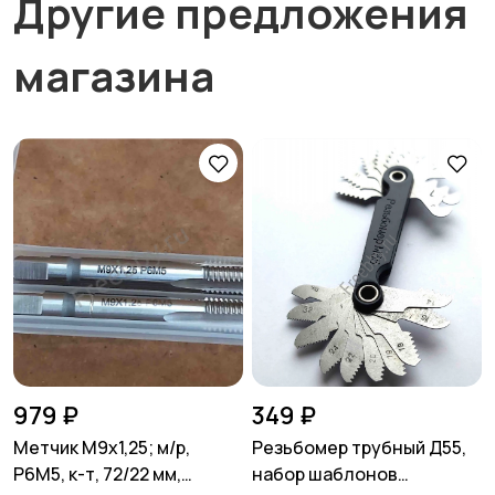
Другие предложения
магазина
979 ₽
349 ₽
Метчик М9х1,25; м/р,
Резьбомер трубный Д55,
Р6М5, к-т, 72/22 мм,
набор шаблонов