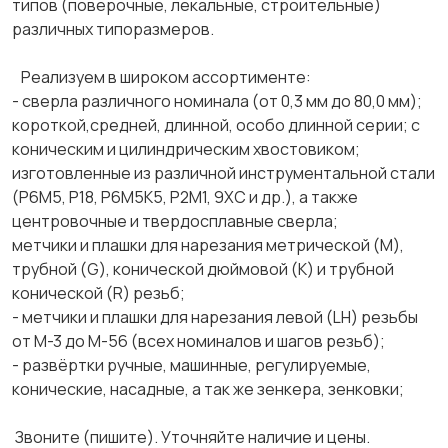
типов (поверочные, лекальные, строительные)
различных типоразмеров.
Реализуем в широком ассортименте:
- сверла различного номинала (от 0,3 мм до 80,0 мм);
короткой,средней, длинной, особо длинной серии; с
коническим и цилиндрическим хвостовиком;
изготовленные из различной инструментальной стали
(Р6М5, Р18, Р6М5К5, Р2М1, 9ХС и др.), а также
центровочные и твердосплавные сверла;
метчики и плашки для нарезания метрической (М),
трубной (G), конической дюймовой (К) и трубной
конической (R) резьб;
- метчики и плашки для нарезания левой (LH) резьбы
от М-3 до М-56 (всех номиналов и шагов резьб);
- развёртки ручные, машинные, регулируемые,
конические, насадные, а так же зенкера, зенковки;
Звоните (пишите). Уточняйте наличие и цены.