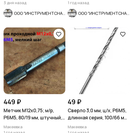
СССР.
3 дня назад
1 год назад
ООО "ИНСТРУМЕНТСНАБ"
ООО "ИНСТРУМЕНТСНАБ"
449 ₽
49 ₽
Метчик М12х0,75; м/р,
Сверло 3,0 мм, ц/х, Р6М5,
Р6М5, 80/19 мм, штучный,
длинная серия, 100/66 мм,
мелкий шаг, шлифов.
А1, СССР.
Макеевка
Макеевка
1 год назад
1 год назад