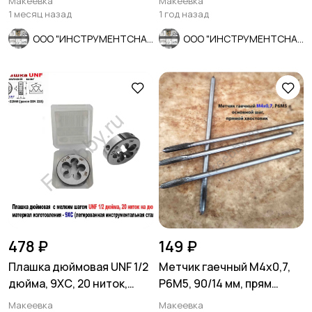
Макеевка
Макеевка
1 месяц назад
1 год назад
ООО "ИНСТРУМЕНТСНАБ"
ООО "ИНСТРУМЕНТСНАБ"
478 ₽
149 ₽
Плашка дюймовая UNF 1/2
Метчик гаечный М4х0,7,
дюйма, 9ХС, 20 ниток,
Р6М5, 90/14 мм, прям
мелкий шаг, 38/10 мм.
хвост, основной шаг,
Макеевка
Макеевка