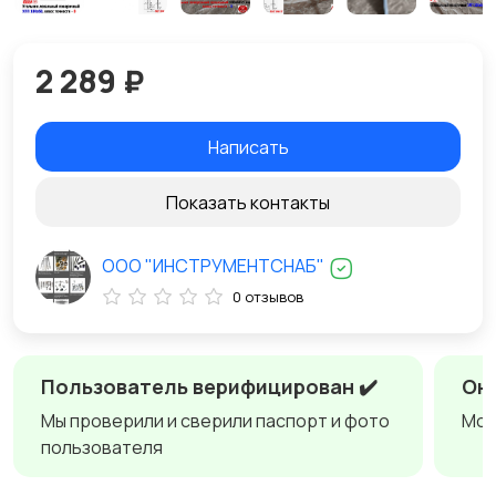
2 289 ₽
Написать
Показать контакты
ООО "ИНСТРУМЕНТСНАБ"
0 отзывов
Пользователь верифицирован ✔️
Онл
Мы проверили и сверили паспорт и фото
Мож
пользователя