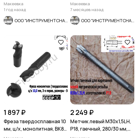
основной шаг, ГОСТ 3266-
резьбовых дюймовых,
Макеевка
Макеевка
81.
трубных.
1 год назад
7 месяцев назад
ООО "ИНСТРУМЕНТСНАБ"
ООО "ИНСТРУМЕНТСНАБ"
1 897 ₽
2 249 ₽
Фреза твердосплавная 10
Метчик левый М30х1,5LH,
мм, ц/х, монолитная, ВК8,
Р18, гаечный, 280/30 мм,
Z3, 50/25 мм, СССР
мелкий шаг, СССР.