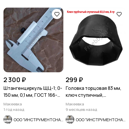
2 300 ₽
299 ₽
Штангенциркуль ЩЦ-1; 0-
Головка торцовая 83 мм,
150 мм, 0,1 мм, ГОСТ 166-
ключ ступичный,
80, Ставрополь.
трубчатый, 8-гр, СССР.
Макеевка
Макеевка
1 год назад
9 месяцев назад
ООО "ИНСТРУМЕНТСНАБ"
ООО "ИНСТРУМЕНТСНАБ"