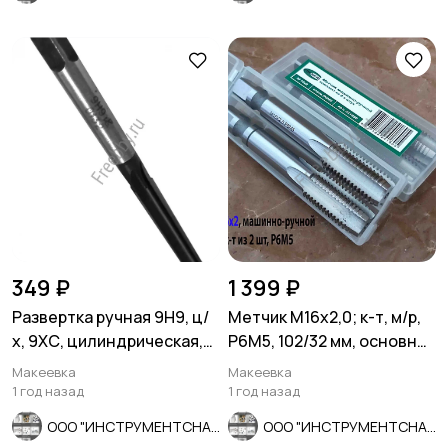
349 ₽
1 399 ₽
Развертка ручная 9Н9, ц/
Метчик М16х2,0; к-т, м/р,
х, 9ХС, цилиндрическая,
Р6М5, 102/32 мм, основной
124/52 мм, 2360-0132.
шаг.
Макеевка
Макеевка
1 год назад
1 год назад
ООО "ИНСТРУМЕНТСНАБ"
ООО "ИНСТРУМЕНТСНАБ"