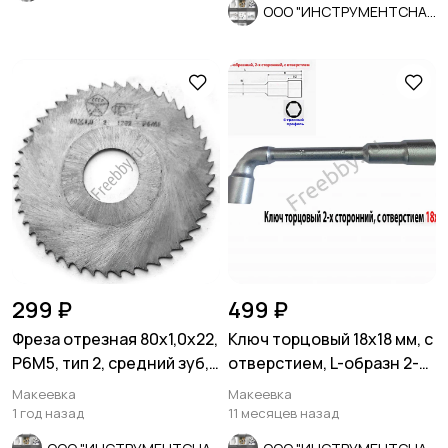
ООО "ИНСТРУМЕНТСНАБ"
299 ₽
499 ₽
Фреза отрезная 80х1,0х22,
Ключ торцовый 18х18 мм, с
Р6М5, тип 2, средний зуб,
отверстием, L-образн 2-х
Z48, СССР.
сторонний, Cr-V.
Макеевка
Макеевка
1 год назад
11 месяцев назад