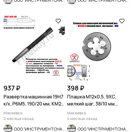
ООО "ИНСТРУМЕНТСНАБ"
ООО "ИНСТРУМЕНТСНАБ"
937 ₽
398 ₽
Развертка машинная 19Н7
Плашка М12х0,5, 9ХС,
к/х, Р6М5, 190/20 мм, КМ2,
мелкий шаг, 38/10 мм,
Z8, ВИЗ, СССР.
ГОСТ 7740-71, сдел в
Макеевка
Макеевка
СССР.
2 месяца назад
4 месяца назад
ООО "ИНСТРУМЕНТСНАБ"
ООО "ИНСТРУМЕНТСНАБ"