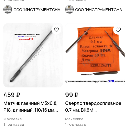
ООО "ИНСТРУМЕНТСНАБ"
ООО "ИНСТРУМЕНТСНАБ"
459 ₽
99 ₽
Метчик гаечный М5х0,8,
Сверло твердосплавное
Р18, длинный, 110/16 мм,
0,7 мм, ВК6М,
основной шаг, СССР.
монолитное, 30/6 мм, ут
Макеевка
Макеевка
хв, СССР.
1 год назад
1 год назад