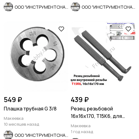
ООО "ИНСТРУМЕНТСНАБ"
ООО "ИНСТРУМЕНТСНАБ"
549 ₽
439 ₽
Плашка трубная G 3/8
Резец резьбовой
16х16х170, Т15К6, для
Макеевка
внутренней резьбы, 2662-
10 месяцев назад
Макеевка
0005.
1 год назад
ООО "ИНСТРУМЕНТСНАБ"