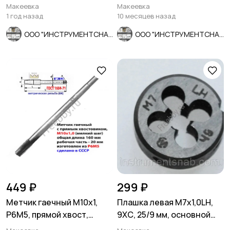
10902-77, СССР.
ГОСТ 7740-71
Макеевка
Макеевка
1 год назад
10 месяцев назад
ООО "ИНСТРУМЕНТСНАБ"
ООО "ИНСТРУМЕНТСНАБ"
449 ₽
299 ₽
Метчик гаечный М10х1,
Плашка левая М7х1,0LH,
Р6М5, прямой хвост,
9ХС, 25/9 мм, основной
160/20 мм, мелк шаг,
шаг, ГОСТ 9740-71.