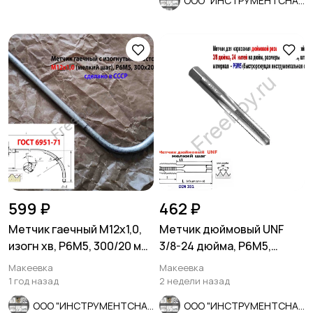
ООО "ИНСТРУМЕНТСНАБ"
599 ₽
462 ₽
Метчик гаечный М12х1,0,
Метчик дюймовый UNF
изогн хв, Р6М5, 300/20 мм,
3/8-24 дюйма, Р6М5,
мелкий шаг, СССР.
штучный, 24 нитки, 80/34
Макеевка
Макеевка
мм.
1 год назад
2 недели назад
ООО "ИНСТРУМЕНТСНАБ"
ООО "ИНСТРУМЕНТСНАБ"