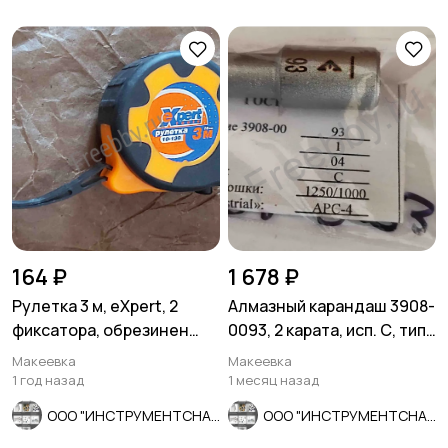
164 ₽
1 678 ₽
Рулетка 3 м, eXpert, 2
Алмазный карандаш 3908-
фиксатора, обрезинен
0093, 2 карата, исп. С, тип
корпус, 2-х сторон размет
04, зерн 1250/1000.
Макеевка
Макеевка
1 год назад
1 месяц назад
ООО "ИНСТРУМЕНТСНАБ"
ООО "ИНСТРУМЕНТСНАБ"