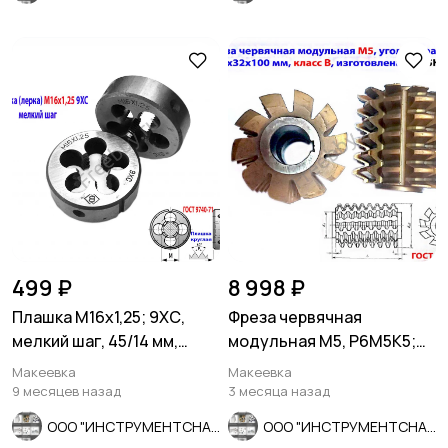
499 ₽
8 998 ₽
Плашка М16х1,25; 9ХС,
Фреза червячная
мелкий шаг, 45/14 мм,
модульная М5, Р6М5К5;
ГОСТ 7740-71.
20 гр, кл В, 3°19';
Макеевка
Макеевка
100х32х100.
9 месяцев назад
3 месяца назад
ООО "ИНСТРУМЕНТСНАБ"
ООО "ИНСТРУМЕНТСНАБ"