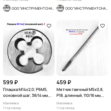
ООО "ИНСТРУМЕНТСНАБ"
ООО "ИНСТРУМЕНТСНАБ"
599 ₽
459 ₽
Плашка М14х2,0; Р6М5,
Метчик гаечный М5х0,8,
основной шаг, 38/14 мм,
Р18, длинный, 110/16 мм,
ГОСТ 7740-71, СССР.
основной шаг, СССР.
Макеевка
Макеевка
1 год назад
1 год назад