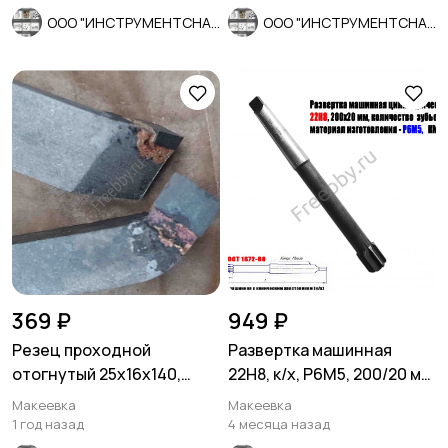
ООО "ИНСТРУМЕНТСНАБ"
ООО "ИНСТРУМЕНТСНАБ"
369 ₽
949 ₽
Резец проходной
Развертка машинная
отогнутый 25х16х140,
22Н8, к/х, Р6М5, 200/20 мм,
Т5К10, 2102-0005, ГОСТ
КМ2, 2363-0385, СССР.
Макеевка
Макеевка
18877-73.
1 год назад
4 месяца назад