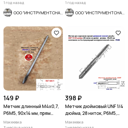
Абразив, Росси
1 год назад
1 год назад
ООО "ИНСТРУМЕНТСНАБ"
ООО "ИНСТРУМЕНТСНАБ"
149 ₽
398 ₽
Метчик длинный М4х0,7,
Метчик дюймовый UNF 1/4
Р6М5, 90х14 мм, прям
дюйма, 28 ниток, Р6М5,
хвост, осн шаг, СССР..
мелкий шаг, 66/26 мм.
Макеевка
Макеевка
3 месяца назад
1 неделю назад