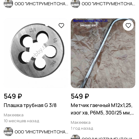
ООО "ИНСТРУМЕНТСНАБ"
ООО "ИНСТРУМЕНТСНАБ"
549 ₽
549 ₽
Плашка трубная G 3/8
Метчик гаечный М12х1,25,
изог хв, Р6М5, 300/25 мм,
Макеевка
мелкий шаг, СССР.
10 месяцев назад
Макеевка
1 год назад
ООО "ИНСТРУМЕНТСНАБ"