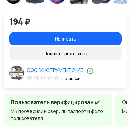
194 ₽
Написать
Показать контакты
ООО "ИНСТРУМЕНТСНАБ"
0 отзывов
Пользователь верифицирован ✔️
Онл
Мы проверили и сверили паспорт и фото
Мож
пользователя