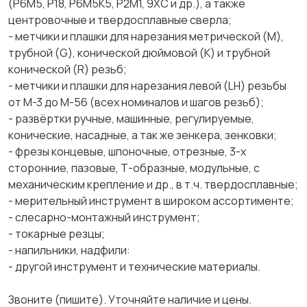
(Р6М5, Р18, Р6М5К5, Р2М1, 9ХС и др.), а также
центровочные и твердосплавные сверла;
- метчики и плашки для нарезания метрической (М),
трубной (G), конической дюймовой (К) и трубной
конической (R) резьб;
- метчики и плашки для нарезания левой (LH) резьбы
от М-3 до М-56 (всех номиналов и шагов резьб);
- развёртки ручные, машинные, регулируемые,
конические, насадные, а так же зенкера, зенковки;
- фрезы концевые, шпоночные, отрезные, 3-х
сторонние, пазовые, Т-образные, модульные, с
механическим крепление и др., в т.ч. твердосплавные;
- мерительный инструмент в широком ассортименте;
- слесарно-монтажный инструмент;
- токарные резцы;
- напильники, надфили:
- другой инструмент и технические материалы.
Звоните (пишите). Уточняйте наличие и цены.