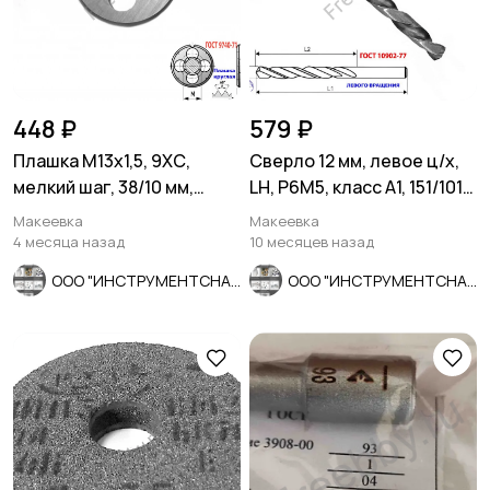
448 ₽
579 ₽
Плашка М13х1,5, 9ХС,
Сверло 12 мм, левое ц/х,
мелкий шаг, 38/10 мм,
LH, Р6М5, класс А1, 151/101
ГОСТ 7740-71.
мм, шлифован.
Макеевка
Макеевка
4 месяца назад
10 месяцев назад
ООО "ИНСТРУМЕНТСНАБ"
ООО "ИНСТРУМЕНТСНАБ"