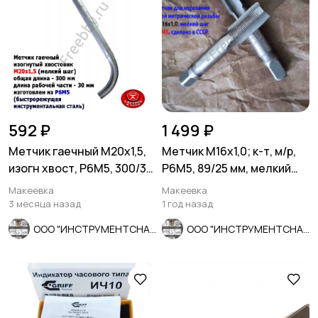
592 ₽
1 499 ₽
Метчик гаечный М20х1,5,
Метчик М16х1,0; к-т, м/р,
изогн хвост, Р6М5, 300/30
Р6М5, 89/25 мм, мелкий
мм, мелкий шаг, СССР
шаг, шлиф, СССР.
Макеевка
Макеевка
3 месяца назад
1 год назад
ООО "ИНСТРУМЕНТСНАБ"
ООО "ИНСТРУМЕНТСНАБ"