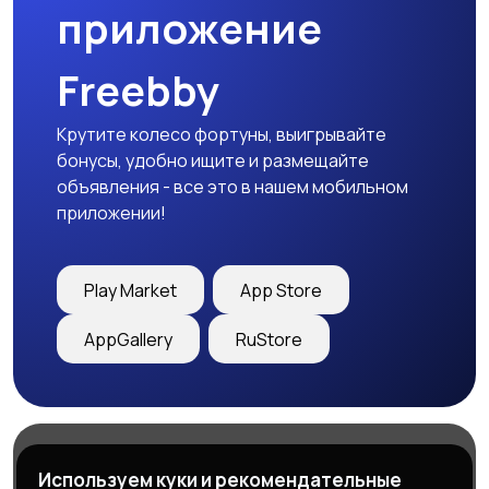
приложение
Freebby
Крутите колесо фортуны, выигрывайте
бонусы, удобно ищите и размещайте
объявления - все это в нашем мобильном
приложении!
Play Market
App Store
AppGallery
RuStore
Магазины
Блог
О нас
Используем куки и рекомендательные
Служба поддержки