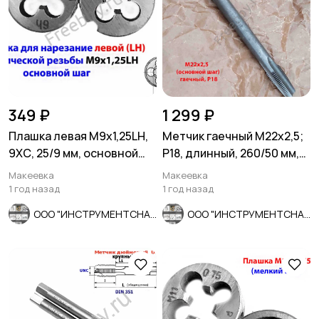
349 ₽
1 299 ₽
Плашка левая М9х1,25LH,
Метчик гаечный М22х2,5;
9ХС, 25/9 мм, основной
Р18, длинный, 260/50 мм,
шаг, ГОСТ 9740-71.
ГОСТ 1604-71, СССР.
Макеевка
Макеевка
1 год назад
1 год назад
ООО "ИНСТРУМЕНТСНАБ"
ООО "ИНСТРУМЕНТСНАБ"