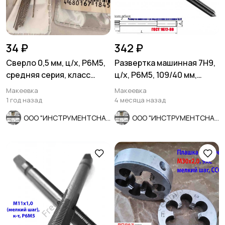
34 ₽
342 ₽
Сверло 0,5 мм, ц/х, Р6М5,
Развертка машинная 7Н9,
средняя серия, класс
ц/х, Р6М5, 109/40 мм,
точности А1, 22/6 мм.
2363-0068, СССР
Макеевка
Макеевка
1 год назад
4 месяца назад
ООО "ИНСТРУМЕНТСНАБ"
ООО "ИНСТРУМЕНТСНАБ"