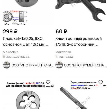
299 ₽
60 ₽
Плашка М1х0,25, 9ХС,
Ключ гаечный рожковый
основной шаг, 12/3 мм,
17х19, 2-х сторонний,
ГОСТ 7740-71.
сделано в СССР.
Макеевка
Макеевка
6 месяцев назад
1 год назад
ООО "ИНСТРУМЕНТСНАБ"
ООО "ИНСТРУМЕНТСНАБ"