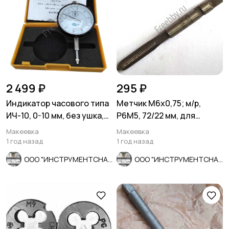
2 499 ₽
295 ₽
Индикатор часового типа
Метчик М6х0,75; м/р,
ИЧ-10, 0-10 мм, без ушка,
Р6М5, 72/22 мм, для
кл 1; 0,01 мм,
глухих отв, мелкий шаг,
Макеевка
Макеевка
шлифо
1 год назад
1 год назад
ООО "ИНСТРУМЕНТСНАБ"
ООО "ИНСТРУМЕНТСНАБ"