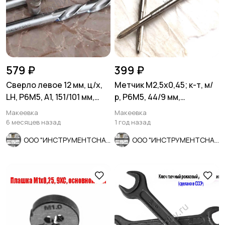
579 ₽
399 ₽
Сверло левое 12 мм, ц/х,
Метчик М2,5х0,45; к-т, м/
LH, Р6М5, А1, 151/101 мм,
р, Р6М5, 44/9 мм,
ГОСТ 10902-77.
основной шаг, ГОСТ 3266-
Макеевка
Макеевка
81.
6 месяцев назад
1 год назад
ООО "ИНСТРУМЕНТСНАБ"
ООО "ИНСТРУМЕНТСНАБ"