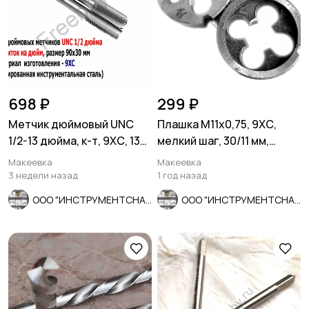
698 ₽
299 ₽
Метчик дюймовый UNC
Плашка М11х0,75, 9ХС,
1/2-13 дюйма, к-т, 9ХС, 13
мелкий шаг, 30/11 мм,
ниток на дюйм, 90/30
ГОСТ 7740-71, СССР
Макеевка
Макеевка
3 недели назад
1 год назад
ООО "ИНСТРУМЕНТСНАБ"
ООО "ИНСТРУМЕНТСНАБ"