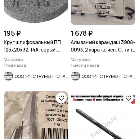
195 ₽
1 678 ₽
Круг шлифовальный ПП
Алмазный карандаш 3908-
125х20х32, 14А, серый,
0093, 2 карата, исп. С, тип
сред зерно, ГОСТ 2424-
04, зерн 1250/1000.
Макеевка
Макеевка
83.
1 год назад
1 месяц назад
ООО "ИНСТРУМЕНТСНАБ"
ООО "ИНСТРУМЕНТСНАБ"