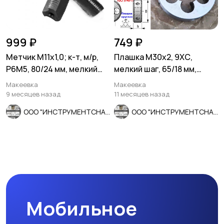
999 ₽
749 ₽
Метчик М11х1,0; к-т, м/р,
Плашка М30х2, 9ХС,
Р6М5, 80/24 мм, мелкий
мелкий шаг, 65/18 мм,
шаг, ГОСТ 3266-81, ис
ГОСТ 7740-71, СССР
Макеевка
Макеевка
9 месяцев назад
11 месяцев назад
ООО "ИНСТРУМЕНТСНАБ"
ООО "ИНСТРУМЕНТСНАБ"
Мобильное