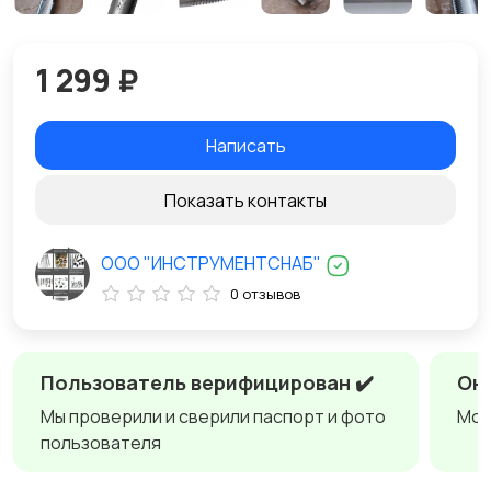
1 299 ₽
Написать
Показать контакты
ООО "ИНСТРУМЕНТСНАБ"
0 отзывов
Пользователь верифицирован ✔️
Онл
Мы проверили и сверили паспорт и фото
Мож
пользователя