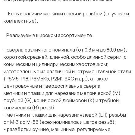
Есть в наличии метчики с левой резьбой (штучные и
комплектные).
Реализуем в широком ассортименте:
- сверла различного номинала (от 0,3 мм до 80,0 мм);
короткой,средней, длинной, особо длинной серии; с
коническим и цилиндрическим хвостовиком;
изготовленные из различной инструментальной стали
(Р6М5, Р18, Р6М5К5, Р2М1, 9ХС и др.), а также
центровочные и твердосплавные сверла;
метчики и плашки для нарезания метрической (М),
трубной (G), конической дюймовой (К) и трубной
конической (R) резьб;
- метчики и плашки для нарезания левой (LH) резьбы
от М-3 до М-56 (всех номиналов и шагов резьб);
- развёртки ручные, машинные, регулируемые,