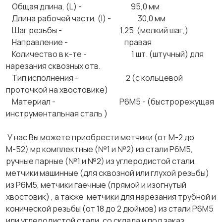
Общая длина, (L) - 95,0 мм
Длина рабочей части, (l) - 30,0 мм
Шаг резьбы - 1,25 (мелкий шаг,)
Направление - правая
Количество в к-те - 1 шт. (штучный) для
нарезания сквозных отв.
Тип исполнения - 2 (с кольцевой
проточкой на хвостовике)
Материал - Р6М5 - (быстрорежущая
инструментальная сталь )
У нас Вы можете приобрести метчики (от М-2 до
М-52) мр комплектные (№1 и №2) из стали Р6М5,
ручные парные (№1 и №2) из углеродистой стали,
метчики машинные (для сквозной или глухой резьбы)
из Р6М5, метчики гаечные (прямой и изогнутый
хвостовик) , а также метчики для нарезания трубной и
конической резьбы (от 18 до 2 дюймов) из стали Р6М5
или углеродистой стали, со склада и под заказ.