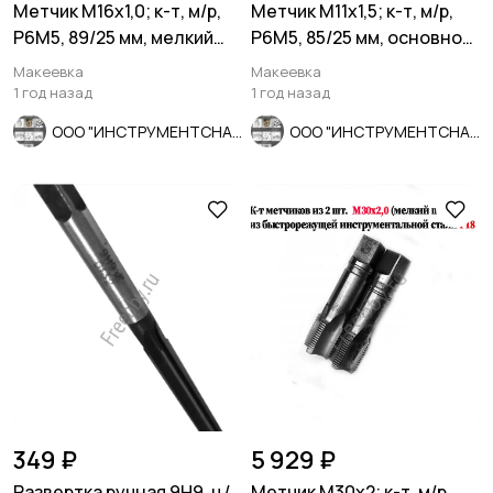
Метчик М16х1,0; к-т, м/р,
Метчик М11х1,5; к-т, м/р,
Р6М5, 89/25 мм, мелкий
Р6М5, 85/25 мм, основной
шаг, шлиф, СССР.
шаг, ГОСТ 3266-81.
Макеевка
Макеевка
1 год назад
1 год назад
ООО "ИНСТРУМЕНТСНАБ"
ООО "ИНСТРУМЕНТСНАБ"
349 ₽
5 929 ₽
Развертка ручная 9Н9, ц/
Метчик М30х2; к-т, м/р,