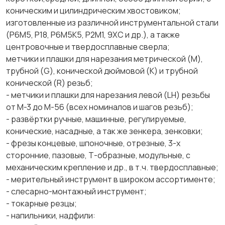
коническим и цилиндрическим хвостовиком;
изготовленные из различной инструментальной стали
(Р6М5, Р18, Р6М5К5, Р2М1, 9ХС и др.), а также
центровочные и твердосплавные сверла;
метчики и плашки для нарезания метрической (М),
трубной (G), конической дюймовой (К) и трубной
конической (R) резьб;
- метчики и плашки для нарезания левой (LH) резьбы
от М-3 до М-56 (всех номиналов и шагов резьб);
- развёртки ручные, машинные, регулируемые,
конические, насадные, а так же зенкера, зенковки;
- фрезы концевые, шпоночные, отрезные, 3-х
сторонние, пазовые, Т-образные, модульные, с
механическим крепление и др., в т.ч. твердосплавные;
- мерительный инструмент в широком ассортименте;
- слесарно-монтажный инструмент;
- токарные резцы;
- напильники, надфили: