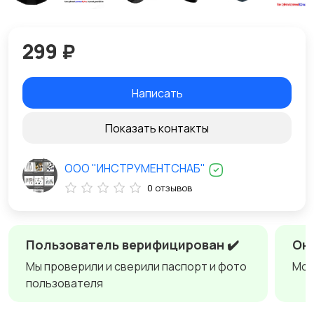
299 ₽
Написать
Показать контакты
ООО "ИНСТРУМЕНТСНАБ"
0 отзывов
Пользователь верифицирован ✔️
Онл
Мы проверили и сверили паспорт и фото
Мож
пользователя