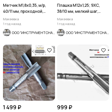
Метчик М1,8х0,35, м/р,
Плашка М12х1,25; 9ХС,
40/11 мм, проходной,
38/10 мм, мелкий шаг,
основ шаг, ут хвост,
ГОСТ 7740-71.
Макеевка
Макеевка
СССР.
1 год назад
1 год назад
ООО "ИНСТРУМЕНТСНАБ"
ООО "ИНСТРУМЕНТСНАБ"
1 499 ₽
999 ₽