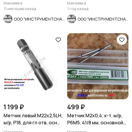
22, прямой, для ГАЗ, ЗИЛ,
20х12х100, Т5К10, 2101-
Макеевка
Макеевка
ПАЗ.
0009, ГОСТ 18879
11 месяцев назад
1 год назад
ООО "ИНСТРУМЕНТСНАБ"
ООО "ИНСТРУМЕНТСНАБ"
1 199 ₽
499 ₽
Метчик левый М22х2,5LH,
Метчик М2х0,4; к-т, м/р,
м/р, Р18, для гл отв, осн
Р6М5, 41/8 мм, основной
шаг, 112/37 мм, СССР
шаг, шлифованный.
Макеевка
Макеевка