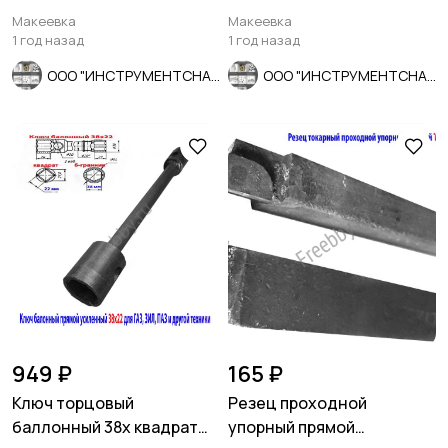
мм,мелкий шаг, СССР.
тип А, 42/3,3 мм.
Макеевка
Макеевка
1 год назад
1 год назад
ООО "ИНСТРУМЕНТСНАБ"
ООО "ИНСТРУМЕНТСНАБ"
949 ₽
165 ₽
Ключ торцовый
Резец проходной
баллонный 38х квадрат
упорный прямой