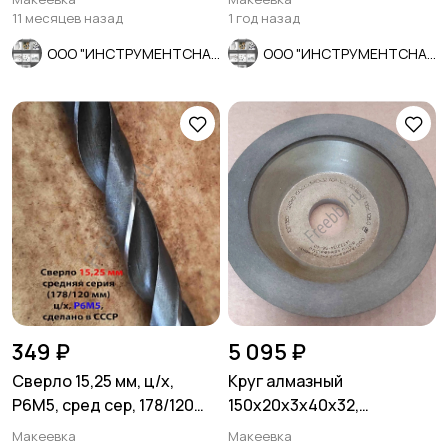
11 месяцев назад
1 год назад
ООО "ИНСТРУМЕНТСНАБ"
ООО "ИНСТРУМЕНТСНАБ"
349 ₽
5 095 ₽
Сверло 15,25 мм, ц/х,
Круг алмазный
Р6М5, сред сер, 178/120
150х20х3х40х32,
мм, В1, 2300-0231, СССР.
чашечный, АС4, 12А2-45,
Макеевка
Макеевка