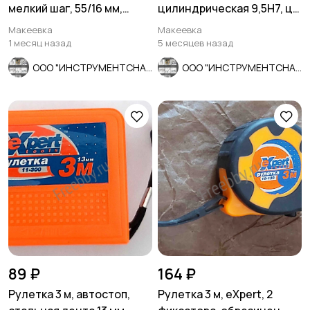
мелкий шаг, 55/16 мм,
цилиндрическая 9,5Н7, ц/
ГОСТ 7740-71
х, 9ХС, Z6, 124/62 мм,
Макеевка
Макеевка
СССР.
1 месяц назад
5 месяцев назад
ООО "ИНСТРУМЕНТСНАБ"
ООО "ИНСТРУМЕНТСНАБ"
89 ₽
164 ₽
Рулетка 3 м, автостоп,
Рулетка 3 м, eXpert, 2