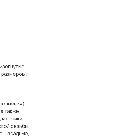
изогнутые,
х размеров и
сполнения),
 а также
; метчики
ской резьбы,
е, насадные,