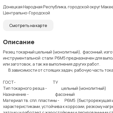
Донецкая Народная Республика, городской округ Макеев
Центрально-Городской
Смотреть на карте
Описание
Резец токарный цельный (монолитный), фасонный, изг
инструментальной стали Р6М5 предназначен для выпо
или заготовок, а так же выполнения других работ.
В зависимости от стоящих задач, рабочую часть т
ГОСТ- ТУ
Тип токарного резца - цельный (монолитный)
Назначение - фасонный
Материал тв. спл. пластины - Р6М5 (быстрорежущая и
характеристиками, устойчива к коррозии, резкому наг
заточку и работает с жаростойкими и легированными с