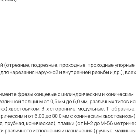
 (отрезные, подрезные, проходные, проходные упорные 
для нарезания наружной и внутренней резьбы и др.), все
р.
именте фрезы концевые с цилиндрическим и коническим
азличной толщины от 0,5 мм до 6,0 мм, различных типов и
кх) хвостовиком, 3-х сторонние, модульные. Т-образные,
дрическим и от 6.00 до 80,0 мм с коническим хвостовиком)
, трубная, коническая), плашки (от М-2 до М-56 метриче
тки различного исполнения и назначения (ручные, машинны