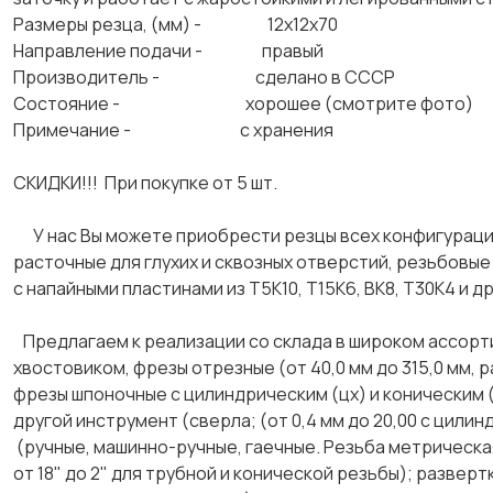
Размеры резца, (мм) - 12х12х70
Направление подачи - правый
Производитель - сделано в СССР
Состояние - хорошее (смотрите фото)
Примечание - с хранения
СКИДКИ!!! При покупке от 5 шт.
У нас Вы можете приобрести резцы всех конфигураций
расточные для глухих и сквозных отверстий, резьбовые 
с напайными пластинами из Т5К10, Т15К6, ВК8, Т30К4 и д
Предлагаем к реализации со склада в широком ассорт
хвостовиком, фрезы отрезные (от 40,0 мм до 315,0 мм, р
фрезы шпоночные с цилиндрическим (цх) и коническим (
другой инструмент (сверла; (от 0,4 мм до 20,00 с цилин
(ручные, машинно-ручные, гаечные. Резьба метрическая
от 18" до 2" для трубной и конической резьбы); развер