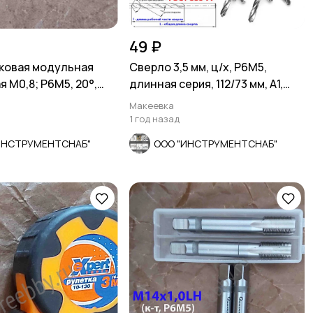
49 ₽
ковая модульная
Сверло 3,5 мм, ц/х, Р6М5,
 М0,8; Р6М5, 20°,
длинная серия, 112/73 мм, А1,
шт
СССР.
Макеевка
1 год назад
ИНСТРУМЕНТСНАБ"
ООО "ИНСТРУМЕНТСНАБ"