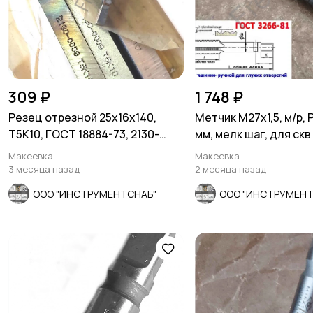
309 ₽
1 748 ₽
Резец отрезной 25х16х140,
Метчик М27х1,5, м/р, Р
Т5К10, ГОСТ 18884-73, 2130-
мм, мелк шаг, для скв 
0009.
резьбы, СССР
Макеевка
Макеевка
3 месяца назад
2 месяца назад
ООО "ИНСТРУМЕНТСНАБ"
ООО "ИНСТРУМЕНТ