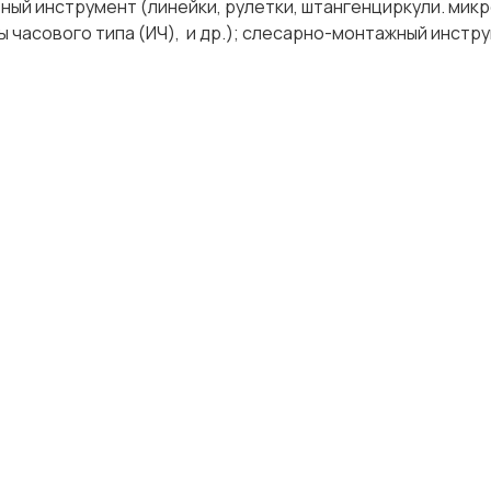
ный инструмент (линейки, рулетки, штангенциркули. мик
часового типа (ИЧ), и др.); слесарно-монтажный инструм