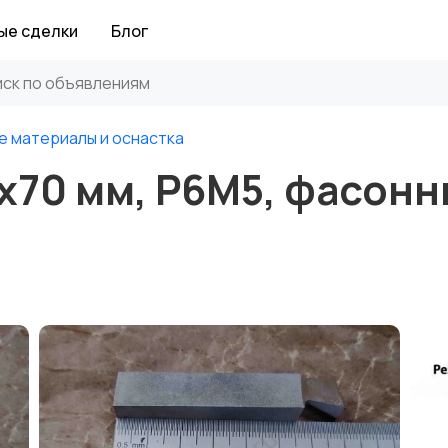
ые сделки
Блог
е материалы и оснастка
х70 мм, Р6М5, фасонн