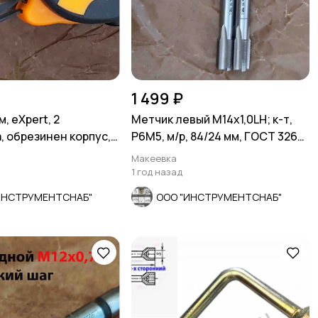
1 499 ₽
м, eXpert, 2
Метчик левый М14х1,0LH; к-т,
, обрезинен корпус,
Р6М5, м/р, 84/24 мм, ГОСТ 3266-
н размет
81.
Макеевка
1 год назад
ИНСТРУМЕНТСНАБ"
ООО "ИНСТРУМЕНТСНАБ"