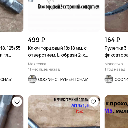
499 ₽
164 ₽
18, 125/35
Ключ торцовый 18х18 мм, с
Рулетка 3 
и гл
отверстием, L-образн 2-х
фиксатора
сторонний, Cr-V.
2-х сторо
Макеевка
Макеевка
11 месяцев назад
1 год назад
СНАБ"
ООО "ИНСТРУМЕНТСНАБ"
ООО "