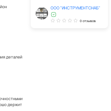
айон
ООО "ИНСТРУМЕНТСНАБ"
0 отзывов
ния деталей
ать.
рочностными
рошо держит