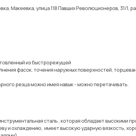
ка, Макеевка, улица 118 Павших Революционеров, 31/1, р
отовленный из быстрорежущей
лнения фасок, точения наружных поверхностей, торцева
окарного резца можно имея навык - можно перетачив
нструментальная сталь , которая обладает высокими п
реву и охлаждению, имеет высокую ударную вязкость, хо
талями)