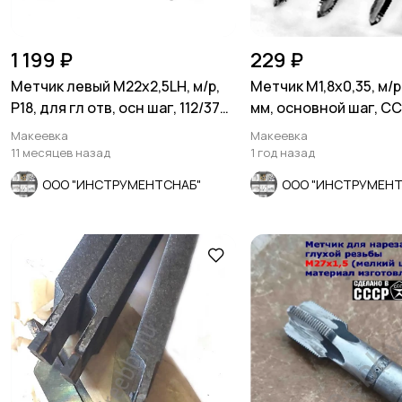
1 199 ₽
229 ₽
Метчик левый М22х2,5LH, м/р,
Метчик М1,8х0,35, м/р,
Р18, для гл отв, осн шаг, 112/37
мм, основной шаг, С
мм, СССР
Макеевка
Макеевка
11 месяцев назад
1 год назад
ООО "ИНСТРУМЕНТСНАБ"
ООО "ИНСТРУМЕНТ