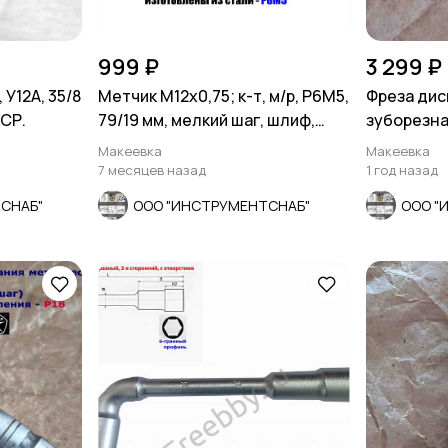
999 ₽
3 299 ₽
 У12А, 35/8
Метчик М12х0,75; к-т, м/р, Р6М5,
Фреза дис
ССР.
79/19 мм, мелкий шаг, шлиф,
зуборезная
СССР.
Z12, к-т 8 
Макеевка
Макеевка
7 месяцев назад
1 год назад
СНАБ"
ООО "ИНСТРУМЕНТСНАБ"
ООО "