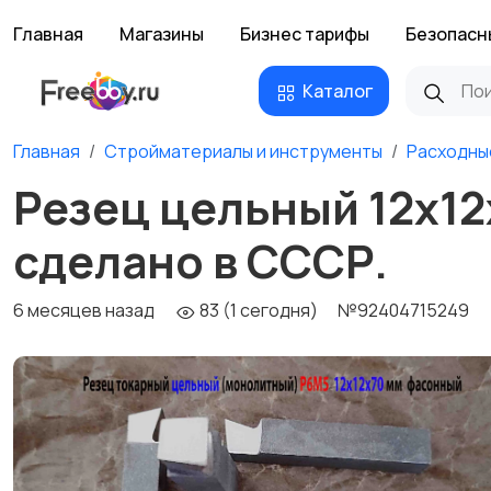
Главная
Магазины
Бизнес тарифы
Безопасн
Каталог
Главная
Стройматериалы и инструменты
Расходны
Резец цельный 12х12
сделано в СССР.
6 месяцев назад
83 (1 сегодня)
№92404715249