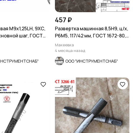
457 ₽
вая М9х1,25LH, 9ХС,
Развертка машинная 8,5Н9, ц/х,
основной шаг, ГОСТ
Р6М5, 117/42 мм, ГОСТ 1672-80,
СССР
Макеевка
4 месяца назад
ИНСТРУМЕНТСНАБ"
ООО "ИНСТРУМЕНТСНАБ"