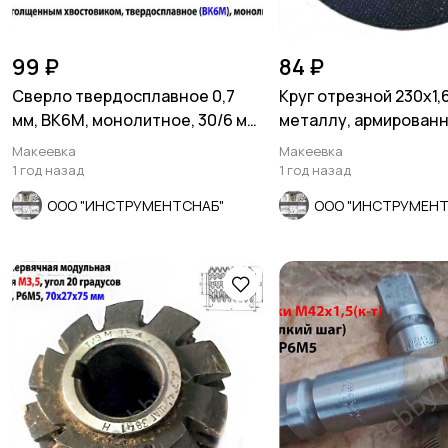
99 ₽
84 ₽
Сверло твердосплавное 0,7
Круг отрезной 230х1,6
мм, ВК6М, монолитное, 30/6 мм,
металлу, армированн
ут хв, СССР.
Россия
Макеевка
Макеевка
1 год назад
1 год назад
ООО "ИНСТРУМЕНТСНАБ"
ООО "ИНСТРУМЕНТ