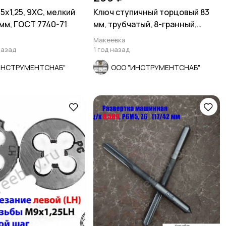
5х1,25, 9ХС, мелкий
Ключ ступичный торцовый 83
 мм, ГОСТ 7740-71
мм, трубчатый, 8-гранный,
длина 60 мм, СССР
Макеевка
назад
1 год назад
ИНСТРУМЕНТСНАБ"
ООО "ИНСТРУМЕНТСНАБ"