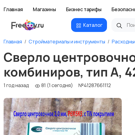
Главная
Магазины
Бизнес тарифы
Безопасн
Каталог
Главная
Стройматериалы и инструменты
Расходны
Сверло центровочное
комбиниров, тип А, 4
1 год назад
81 (1 сегодня)
№41287661112