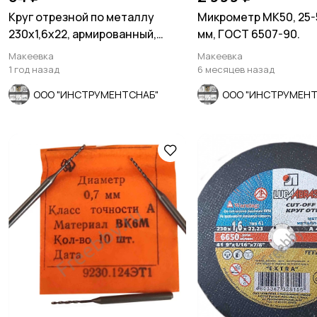
Круг отрезной по металлу
Микрометр МК50, 25-5
230х1,6х22, армированный,
мм, ГОСТ 6507-90.
ЛУГА-Абразив, Росси
Макеевка
Макеевка
1 год назад
6 месяцев назад
ООО "ИНСТРУМЕНТСНАБ"
ООО "ИНСТРУМЕНТ