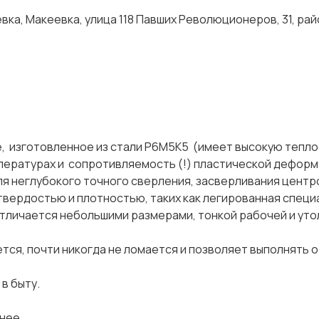
ка, Макеевка, улица 118 Павших Революционеров, 31, рай
, изготовленное из стали Р6М5К5 (имеет высокую тепл
емпературах и сопротивляемость (!) пластической деформ
ля неглубокого точного сверления, засверливания центр
 твердостью и плотностью, таких как легированная специ
 отличается небольшими размерами, тонкой рабочей и ут
ся, почти никогда не ломается и позволяет выполнять о
 в быту.
нее