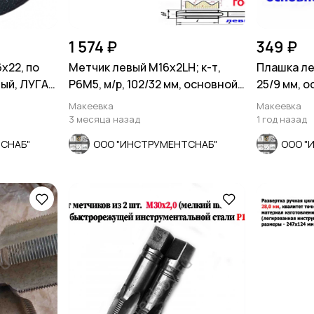
1 574 ₽
349 ₽
х22, по
Метчик левый М16х2LH; к-т,
Плашка ле
ый, ЛУГА,
Р6М5, м/р, 102/32 мм, основной
25/9 мм, 
шаг.
9740-71.
Макеевка
Макеевка
3 месяца назад
1 год назад
СНАБ"
ООО "ИНСТРУМЕНТСНАБ"
ООО "