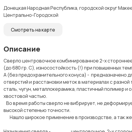
Донецкая Народная Республика, городской округ Макеев
Центрально-Городской
Смотреть на карте
Описание
Сверло центровочное комбинированное 2-х стороннее
(до 680 гр. С), износостойкость (!) при повышенных т
А (без предохранительного конуса) - предназначено д
отверстий и расстановки меток в материалах с разной
сталь, чугун, металлокерамика, пластичный полимер и
хвостовой частью.
Во время работы сверло не вибрирует, не деформирует
высокой степенью точности.
Нашло широкое применение в производстве, а так же
Назначения сверла - центровочное, 2-х сторон