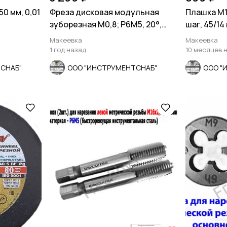
0 мм, 0,01
Фреза дисковая модульная
Плашка М1
зуборезная М0,8; Р6М5, 20°,
шаг, 45/14
Z12, к-т 8 шт
Макеевка
Макеевка
1 год назад
10 месяцев 
СНАБ"
ООО "ИНСТРУМЕНТСНАБ"
ООО "