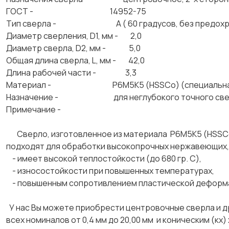
ГОСТ - 14952-75
Тип сверла - А ( 60 градусов, без предохран
Диаметр сверления, D1, мм - 2,0
Диаметр сверла, D2, мм - 5,0
Общая длина сверла, L, мм - 42,0
Длина рабочей части - 3,3
Материал - Р6М5К5 (HSSCo) (специальная бы
Назначение - для неглубокого точного сверлен
Примечание -
Сверло, изготовленное из материала Р6М5К5 (HSSCo
подходят для обработки высокопрочных нержавеющих, 
- имеет высокой теплостойкости (до 680 гр. С),
- износостойкости при повышенных температурах,
- повышенным сопротивлением пластической дефор
У нас Вы можете приобрести центровочные сверла и др
всех номиналов от 0,4 мм до 20,00 мм и коническим (кх)