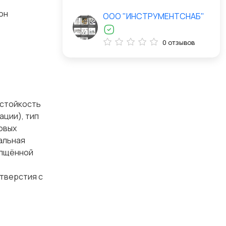
он
ООО "ИНСТРУМЕНТСНАБ"
0 отзывов
остойкость
ации), тип
овых
альная
олщённой
тверстия с