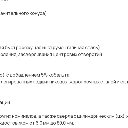
ительного конуса)
строрежущая инструментальная сталь)
ия, засверливания центровых отверстий
) с добавлением 5% кобальта
легированных подшипниковых, жаропрочных сталей и спл
мации.
угих номиналов, а так же сверла с цилиндрическим (цх)
 хвостовиком от 6,0 мм до 80,0 мм.