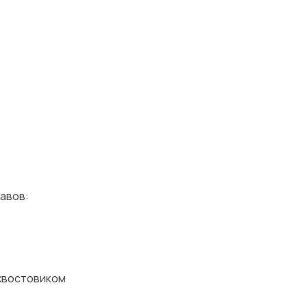
авов:
 хвостовиком