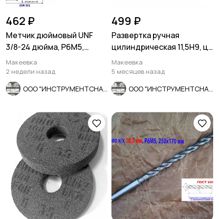
462 ₽
499 ₽
Метчик дюймовый UNF
Развертка ручная
3/8-24 дюйма, Р6М5,
цилиндрическая 11,5Н9, ц/
штучный, 24 нитки, 80/34
х, 9ХС, Z8, 142/71 мм,
Макеевка
Макеевка
мм.
СССР.
2 недели назад
5 месяцев назад
ООО "ИНСТРУМЕНТСНАБ"
ООО "ИНСТРУМЕНТСНАБ"