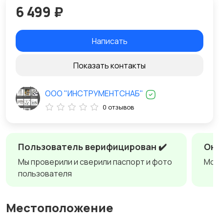
6 499 ₽
Написать
Показать контакты
ООО "ИНСТРУМЕНТСНАБ"
0 отзывов
Пользователь верифицирован ✔️
Онл
Мы проверили и сверили паспорт и фото
Мож
пользователя
Местоположение