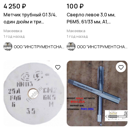
4 250 ₽
100 ₽
Метчик трубный G1 3/4,
Сверло левое 3,0 мм,
один дюйм и три
Р6М5, 61/33 мм, А1,
четверти, 9ХС, сделано в
шлифованное, ГОСТ
Макеевка
Макеевка
СССР.
10902-77.
1 год назад
1 год назад
ООО "ИНСТРУМЕНТСНАБ"
ООО "ИНСТРУМЕНТСНАБ"