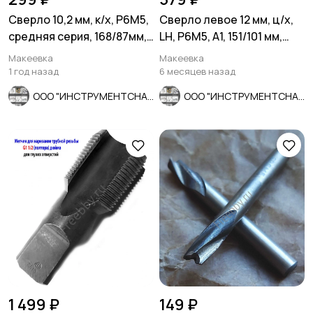
Сверло 10,2 мм, к/х, Р6М5,
Сверло левое 12 мм, ц/х,
средняя серия, 168/87мм,
LH, Р6М5, А1, 151/101 мм,
КМ1, В1, СССР.
ГОСТ 10902-77.
Макеевка
Макеевка
1 год назад
6 месяцев назад
ООО "ИНСТРУМЕНТСНАБ"
ООО "ИНСТРУМЕНТСНАБ"
1 499 ₽
149 ₽