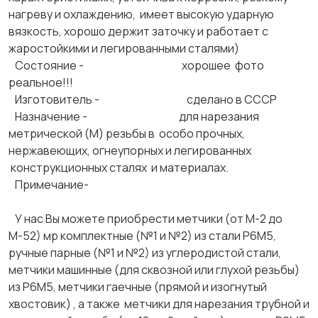
нагреву и охлаждению, имеет высокую ударную
вязкость, хорошо держит заточку и работает с
жаростойкими и легированными сталями)
Состояние - хорошее фото
реальное!!!
Изготовитель - сделано в СССР
Назначение - для нарезания
метрической (М) резьбы в особо прочных,
нержавеющих, огнеупорных и легированных
конструкционных сталях и материалах.
Примечание-
У нас Вы можете приобрести метчики (от М-2 до
М-52) мр комплектные (№1 и №2) из стали Р6М5,
ручные парные (№1 и №2) из углеродистой стали,
метчики машинные (для сквозной или глухой резьбы)
из Р6М5, метчики гаечные (прямой и изогнутый
хвостовик) , а также метчики для нарезания трубной и