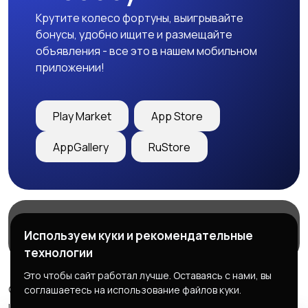
Крутите колесо фортуны, выигрывайте
бонусы, удобно ищите и размещайте
объявления - все это в нашем мобильном
приложении!
Play Market
App Store
AppGallery
RuStore
Магазины
Блог
О нас
Используем куки и рекомендательные
Служба поддержки
технологии
Это чтобы сайт работал лучше. Оставаясь с нами, вы
© 2026 Freebby - Сервис бесплатных объявлений ДНР
соглашаетесь на использование файлов куки.
и ЛНР