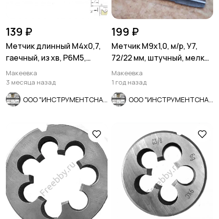
139 ₽
199 ₽
Метчик длинный М4х0,7,
Метчик М9х1,0, м/р, У7,
гаечный, из хв, Р6М5,
72/22 мм, штучный, мелкий
140/14 мм, СССР.
шаг.
Макеевка
Макеевка
3 месяца назад
1 год назад
ООО "ИНСТРУМЕНТСНАБ"
ООО "ИНСТРУМЕНТСНАБ"