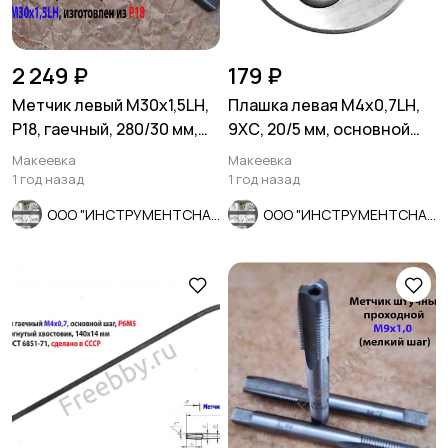
2 249 ₽
179 ₽
Метчик левый М30х1,5LH,
Плашка левая М4х0,7LH,
Р18, гаечный, 280/30 мм,
9ХС, 20/5 мм, основной
мелкий шаг, СССР.
шаг, ГОСТ 9740-71.
Макеевка
Макеевка
1 год назад
1 год назад
ООО "ИНСТРУМЕНТСНАБ"
ООО "ИНСТРУМЕНТСНАБ"