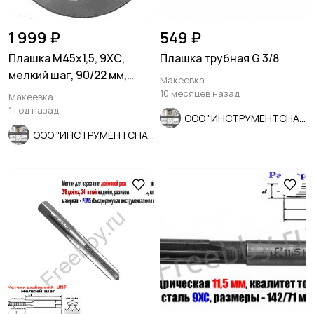
1 999 ₽
549 ₽
Плашка М45х1,5, 9ХС,
Плашка трубная G 3/8
мелкий шаг, 90/22 мм,
Макеевка
ГОСТ 7740-71, сделано в
10 месяцев назад
Макеевка
ССС
1 год назад
ООО "ИНСТРУМЕНТСНАБ"
ООО "ИНСТРУМЕНТСНАБ"