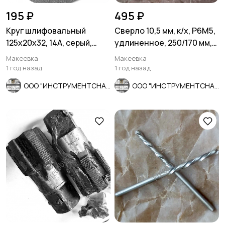
195 ₽
495 ₽
Круг шлифовальный
Сверло 10,5 мм, к/х, Р6М5,
125х20х32, 14А, серый,
удлиненное, 250/170 мм,
среднее зерно, ГОСТ
КМ1, СССР.
Макеевка
Макеевка
2424-83.
1 год назад
1 год назад
ООО "ИНСТРУМЕНТСНАБ"
ООО "ИНСТРУМЕНТСНАБ"