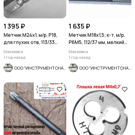
1 395 ₽
1 635 ₽
Метчик М24х1, м/р, Р18,
Метчик М18х1,5; к-т, м/р,
для глухих отв, 113/33
Р6М5, 112/37 мм, мелкий
мм,мелкий шаг, СССР.
шаг, шлифованный, ГО
Макеевка
Макеевка
1 год назад
1 год назад
ООО "ИНСТРУМЕНТСНАБ"
ООО "ИНСТРУМЕНТСНАБ"