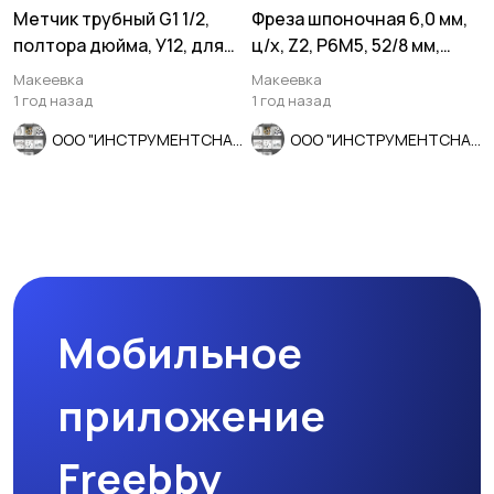
Метчик трубный G1 1/2,
Фреза шпоночная 6,0 мм,
полтора дюйма, У12, для
ц/х, Z2, Р6М5, 52/8 мм,
глух отвер, СССР
ГОСТ 9140-78.
Макеевка
Макеевка
1 год назад
1 год назад
ООО "ИНСТРУМЕНТСНАБ"
ООО "ИНСТРУМЕНТСНАБ"
Мобильное
приложение
Freebby