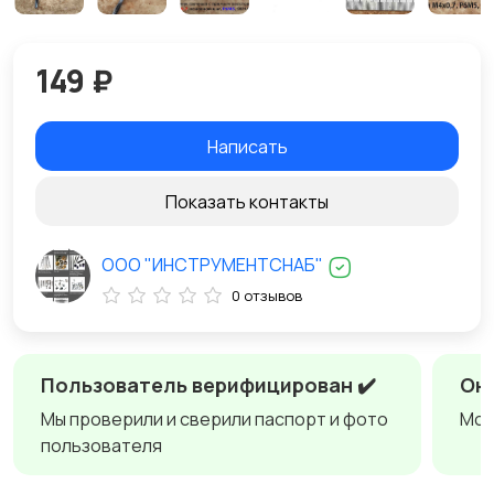
149 ₽
Написать
Показать контакты
ООО "ИНСТРУМЕНТСНАБ"
0 отзывов
Пользователь верифицирован ✔️
Онл
Мы проверили и сверили паспорт и фото
Мож
пользователя