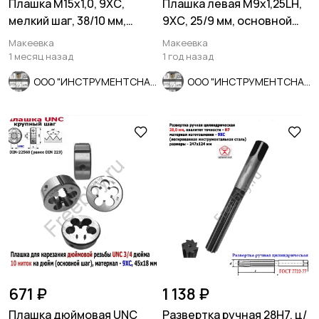
Плашка М15х1,0, 9ХС,
Плашка левая М9х1,25LH,
мелкий шаг, 38/10 мм,
9ХС, 25/9 мм, основной
ГОСТ 7740-71.
шаг, ГОСТ 9740-71.
Макеевка
Макеевка
1 месяц назад
1 год назад
ООО "ИНСТРУМЕНТСНАБ"
ООО "ИНСТРУМЕНТСНАБ"
671 ₽
1 138 ₽
Плашка дюймовая UNC
Развертка ручная 28Н7, ц/