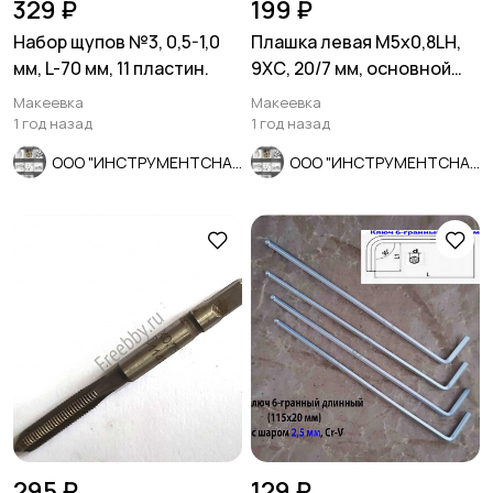
329 ₽
199 ₽
Набор щупов №3, 0,5-1,0
Плашка левая М5х0,8LH,
мм, L-70 мм, 11 пластин.
9ХС, 20/7 мм, основной
шаг, ГОСТ 9740-71.
Макеевка
Макеевка
1 год назад
1 год назад
ООО "ИНСТРУМЕНТСНАБ"
ООО "ИНСТРУМЕНТСНАБ"
295 ₽
129 ₽