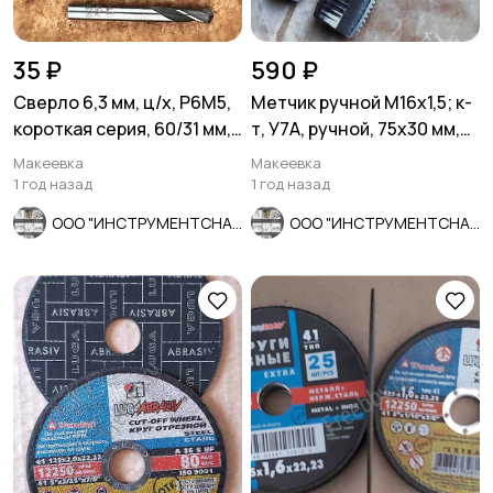
35 ₽
590 ₽
Сверло 6,3 мм, ц/х, Р6М5,
Метчик ручной М16х1,5; к-
короткая серия, 60/31 мм,
т, У7А, ручной, 75х30 мм,
класс В1, СССР.
мелкий шаг, СССР.
Макеевка
Макеевка
1 год назад
1 год назад
ООО "ИНСТРУМЕНТСНАБ"
ООО "ИНСТРУМЕНТСНАБ"