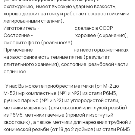
охлаждению, имеет высокую ударную вязкость,
хорошо держит заточку и работает с жаростойкими и
легированными сталями).
Изготовитель - сделано в СССР
Состояние - хорошее (с хранения),
смотрите фото (реальное!!!)
Примечание - на некоторых метчиках
на хвостовике есть темные пятна (результат
длительного хранения), состояние резьбовой части
отличное.
У нас Вы можете приобрести метчики (от М-2 до
М-52) мр комплектные (№1 и №2) из стали Р6М5,
ручные парные (№1 и №2) из углеродистой стали,
метчики машинные (для сквозной или глухой резьбы)
из Р6М5, метчики гаечные (прямой и изогнутый
хвостовик) , а также метчики для нарезания трубной и
конической резьбы (от 18 до 2 дюймов) из стали Р6М5