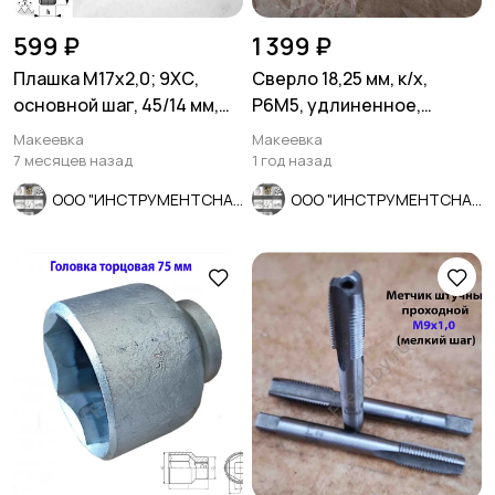
599 ₽
1 399 ₽
Плашка М17х2,0; 9ХС,
Сверло 18,25 мм, к/х,
основной шаг, 45/14 мм,
Р6М5, удлиненное,
ГОСТ 7740-71.
310/210 мм, КМ2, СССР.
Макеевка
Макеевка
7 месяцев назад
1 год назад
ООО "ИНСТРУМЕНТСНАБ"
ООО "ИНСТРУМЕНТСНАБ"