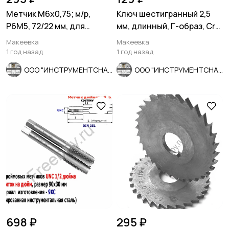
Метчик М6х0,75; м/р,
Ключ шестигранный 2,5
Р6М5, 72/22 мм, для
мм, длинный, Г-образ, Cr-
глухих отв, мелкий шаг,
V, 115/20 мм, с шаром.
Макеевка
Макеевка
шлифо
1 год назад
1 год назад
ООО "ИНСТРУМЕНТСНАБ"
ООО "ИНСТРУМЕНТСНАБ"
698 ₽
295 ₽