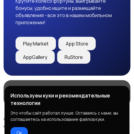
Крутите колесо фортуны, выигрывайте
бонусы, удобно ищите и размещайте
объявления - все это в нашем мобильном
приложении!
Play Market
App Store
AppGallery
RuStore
Магазины
Блог
О нас
Используем куки и рекомендательные
Служба поддержки
технологии
Это чтобы сайт работал лучше. Оставаясь с нами, вы
© 2026 Freebby - Сервис бесплатных объявлений ДНР
соглашаетесь на использование файлов куки.
и ЛНР
Ок