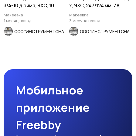
3/4-10 дюйма, 9ХС, 10
х, 9ХС, 247/124 мм, Z8,
ниток на дюйм, 45/18 мм.
2360-0154, СССР.
Макеевка
Макеевка
1 месяц назад
3 месяца назад
ООО "ИНСТРУМЕНТСНАБ"
ООО "ИНСТРУМЕНТСНАБ"
Мобильное
приложение
Freebby