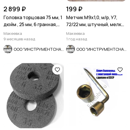
2 899 ₽
199 ₽
Головка торцовая 75 мм, 1
Метчик М9х1,0, м/р, У7,
дюйм , 25 мм, 6 гранная,
72/22 мм, штучный, мелкий
Ц15хр, СССР.
шаг.
Макеевка
Макеевка
9 месяцев назад
1 год назад
ООО "ИНСТРУМЕНТСНАБ"
ООО "ИНСТРУМЕНТСНАБ"