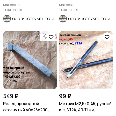
1194, СССР.
среднее зерно, ГОСТ
Макеевка
Макеевка
2424-83.
1 год назад
1 год назад
ООО "ИНСТРУМЕНТСНАБ"
ООО "ИНСТРУМЕНТСНАБ"
549 ₽
99 ₽
Резец проходной
Метчик М2,5х0,45, ручной,
отогнутый 40х25х200,
к-т, У12А, 40/11 мм,