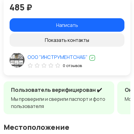
485 ₽
Написать
Показать контакты
ООО "ИНСТРУМЕНТСНАБ"
0 отзывов
Пользователь верифицирован ✔️
Онл
Мы проверили и сверили паспорт и фото
Мож
пользователя
Местоположение