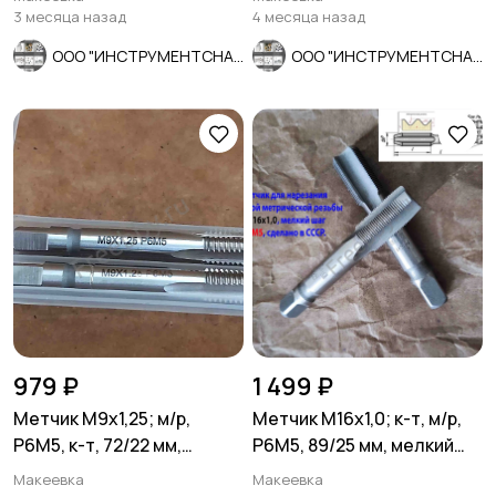
ГОСТ 2682-86.
3 месяца назад
4 месяца назад
ООО "ИНСТРУМЕНТСНАБ"
ООО "ИНСТРУМЕНТСНАБ"
979 ₽
1 499 ₽
Метчик М9х1,25; м/р,
Метчик М16х1,0; к-т, м/р,
Р6М5, к-т, 72/22 мм,
Р6М5, 89/25 мм, мелкий
основной шаг, ГОСТ 3266-
шаг, шлиф, СССР.
Макеевка
Макеевка