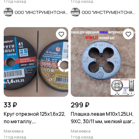
81.
1 год назад
1 год назад
ООО "ИНСТРУМЕНТСНАБ"
ООО "ИНСТРУМЕНТСНАБ"
33 ₽
299 ₽
Круг отрезной 125х1,6х22,
Плашка левая М10х1,25LH,
по металлу,
9ХС, 30/11 мм, мелкий шаг,
армированный, Луга.
ГОСТ 9740-71
Макеевка
Макеевка
1 год назад
1 год назад