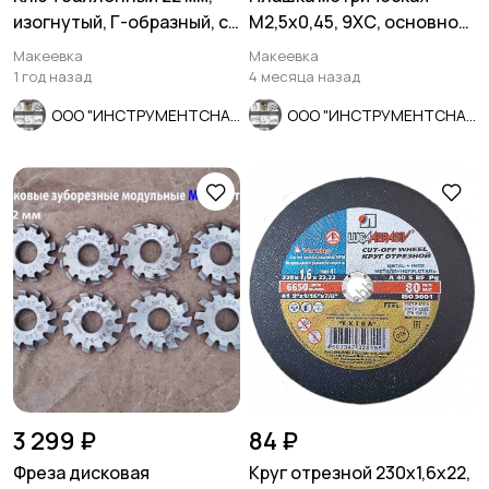
изогнутый, Г-образный, с
М2,5х0,45, 9ХС, основной
монтажной лопаткой, оци
шаг, 15/3 мм, СССР.
Макеевка
Макеевка
1 год назад
4 месяца назад
ООО "ИНСТРУМЕНТСНАБ"
ООО "ИНСТРУМЕНТСНАБ"
3 299 ₽
84 ₽
Фреза дисковая
Круг отрезной 230х1,6х22,