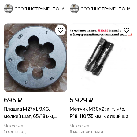
ООО "ИНСТРУМЕНТСНАБ"
ООО "ИНСТРУМЕНТСНАБ"
695 ₽
5 929 ₽
Плашка М27х1, 9ХС,
Метчик М30х2; к-т, м/р,
мелкий шаг, 65/18 мм,
Р18, 110/35 мм, мелкий шаг,
ГОСТ 7740-71, СССР.
шлиф, в/зав, СССР
Макеевка
Макеевка
1 год назад
8 месяцев назад