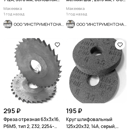
шаг, СССР.
7740-71, СССР.
Макеевка
Макеевка
1 год назад
1 год назад
ООО "ИНСТРУМЕНТСНАБ"
ООО "ИНСТРУМЕНТСНАБ"
295 ₽
195 ₽
Фреза отрезная 63х3х16,
Круг шлифовальный
Р6М5, тип 2, Z32, 2254-
125х20х32, 14А, серый,