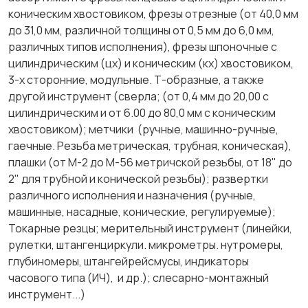
коническим хвостовиком, фрезы отрезные (от 40,0 мм
до 31,0 мм, различной толщины от 0,5 мм до 6,0 мм,
различных типов исполнения), фрезы шпоночные с
цилиндрическим (цх) и коническим (кх) хвостовиком,
3-х сторонние, модульные. Т-образные, а также
другой инструмент (сверла; (от 0,4 мм до 20,00 с
цилиндрическим и от 6.00 до 80,0 мм с коническим
хвостовиком); метчики (ручные, машинно-ручные,
гаечные. Резьба метрическая, трубная, коническая),
плашки (от М-2 до М-56 метричской резьбы, от 18" до
2" для трубной и конической резьбы); развертки
различного исполнения и назначения (ручные,
машинные, насадные, конические, регулируемые);
Токарные резцы; мерительный инструмент (линейки,
рулетки, штангенциркули. микрометры. нутромеры,
глубиномеры, штангейрейсмусы, индикаторы
часового типа (ИЧ), и др.); слесарно-монтажный
инструмент...)