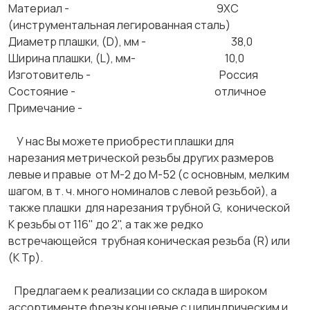
Материал - 9ХС
(инструментальная легированная сталь)
Диаметр плашки, (D), мм - 38,0
Ширина плашки, (L), мм- 10,0
Изготовитель - Россия
Состояние - отличное
Примечание -
У нас Вы можете приобрести плашки для
нарезания метрической резьбы других размеров
левые и правые от М-2 до М-52 (с основным, мелким
шагом, в т. ч. много номиналов с левой резьбой), а
также плашки для нарезания трубной G, конической
К резьбы от 116" до 2", а так же редко
встречающейся трубная коническая резьба (R) или
(К Тр).
Предлагаем к реализации со склада в широком
ассортименте фрезы концевые с цилиндрическим и