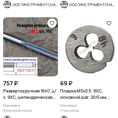
ООО "ИНСТРУМЕНТСНАБ"
ООО "ИНСТРУМЕНТСНАБ"
757 ₽
69 ₽
Развертка ручная 16Н7, ц/
Плашка М3х0,5; 9ХС,
х, 9ХС, цилиндрическая,
основной шаг, 20/5 мм,
175/87 мм, 2360-0142.
ГОСТ 7740-71, СССР.
Макеевка
Макеевка
8 месяцев назад
1 год назад