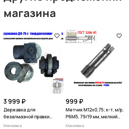
магазина
3 999 ₽
999 ₽
Державка для
Метчик М12х0,75; к-т, м/р,
безалмазной правки
Р6М5, 79/19 мм, мелкий
шлифовальных кругов
шаг, шлиф, СССР.
Макеевка
Макеевка