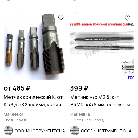
от 485 ₽
399 ₽
Метчик конический К, от
Метчик м/р М2,5; к-т,
К1/8 до К2 дюйма, конич
Р6М5, 44/9 мм, основной
дюймовой резьба, асорт
шаг, ГОСТ 3266-81.
Макеевка
Макеевка
1 год назад
9 месяцев назад
ООО "ИНСТРУМЕНТСНАБ"
ООО "ИНСТРУМЕНТСНАБ"