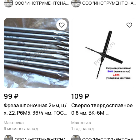
ООО "ИНСТРУМЕНТСНАБ"
ООО "ИНСТРУМЕНТСНАБ"
99 ₽
109 ₽
Фреза шпоночная 2 мм, ц/
Сверло твердосплавное
х, Z2, Р6М5, 36/4 мм, ГОСТ
0,8 мм, ВК-6М,
9140-78, СССР.
монолитное, 30/6 мм,
Макеевка
Макеевка
утолщ. хв.
9 месяцев назад
1 год назад
ООО "ИНСТРУМЕНТСНАБ"
ООО "ИНСТРУМЕНТСНАБ"