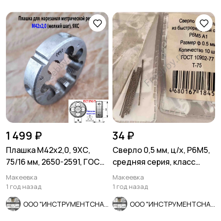
1 499 ₽
34 ₽
Плашка М42х2,0, 9ХС,
Сверло 0,5 мм, ц/х, Р6М5,
75/16 мм, 2650-2591, ГОСТ
средняя серия, класс
7740-71, СССР.
точности А1, 22/6 мм.
Макеевка
Макеевка
1 год назад
1 год назад
ООО "ИНСТРУМЕНТСНАБ"
ООО "ИНСТРУМЕНТСНАБ"