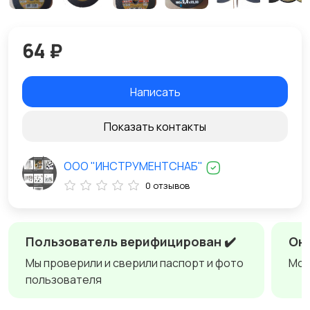
64 ₽
Написать
Показать контакты
ООО "ИНСТРУМЕНТСНАБ"
0 отзывов
Пользователь верифицирован ✔️
Онл
Мы проверили и сверили паспорт и фото
Мож
пользователя