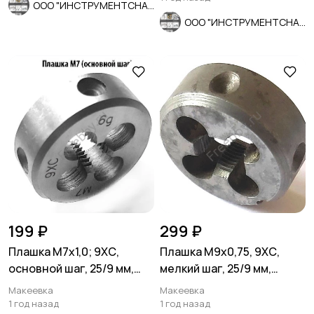
ООО "ИНСТРУМЕНТСНАБ"
ООО "ИНСТРУМЕНТСНАБ"
199 ₽
299 ₽
Плашка М7х1,0; 9ХС,
Плашка М9х0,75, 9ХС,
основной шаг, 25/9 мм,
мелкий шаг, 25/9 мм,
ГОСТ 7740-71.
СССР.
Макеевка
Макеевка
1 год назад
1 год назад