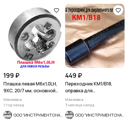
199 ₽
449 ₽
Плашка левая М6х1,0LH,
Переходник КМ1/В18,
9ХС, 20/7 мм, основной
оправка для
шаг, ГОСТ 9740-71.
сверлильного патрона,
Макеевка
Макеевка
ГОСТ 2682-86.
1 год назад
3 месяца назад
ООО "ИНСТРУМЕНТСНАБ"
ООО "ИНСТРУМЕНТСНАБ"