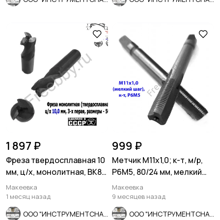
1 897 ₽
999 ₽
Фреза твердосплавная 10
Метчик М11х1,0; к-т, м/р,
мм, ц/х, монолитная, ВК8,
Р6М5, 80/24 мм, мелкий
Z3, 50/25 мм, СССР
шаг, ГОСТ 3266-81, ис
Макеевка
Макеевка
1 месяц назад
9 месяцев назад
ООО "ИНСТРУМЕНТСНАБ"
ООО "ИНСТРУМЕНТСНАБ"