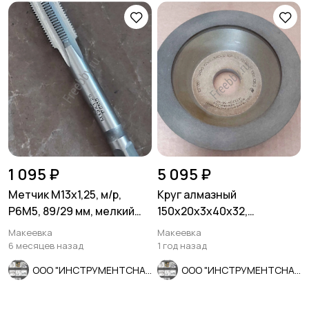
1 095 ₽
5 095 ₽
Метчик М13х1,25, м/р,
Круг алмазный
Р6М5, 89/29 мм, мелкий
150х20х3х40х32,
шаг, проходной, исп 2.
чашечный, АС4, 12А2-45,
Макеевка
Макеевка
зерно 125/100.
6 месяцев назад
1 год назад
ООО "ИНСТРУМЕНТСНАБ"
ООО "ИНСТРУМЕНТСНАБ"