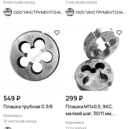
ДО-75 с кругом.
8 месяцев назад
7 месяцев назад
ООО "ИНСТРУМЕНТСНАБ"
ООО "ИНСТРУМЕНТСНАБ"
549 ₽
299 ₽
Плашка трубная G 3/8
Плашка М11х0,5, 9ХС,
мелкий шаг, 30/11 мм,
Макеевка
ГОСТ 7740-71, СССР.
10 месяцев назад
Макеевка
1 год назад