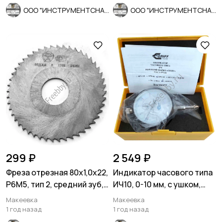
ООО "ИНСТРУМЕНТСНАБ"
ООО "ИНСТРУМЕНТСНАБ"
299 ₽
2 549 ₽
Фреза отрезная 80х1,0х22,
Индикатор часового типа
Р6М5, тип 2, средний зуб,
ИЧ10, 0-10 мм, с ушком,
Z48, СССР.
0,01 мм, класс 1.
Макеевка
Макеевка
1 год назад
1 год назад