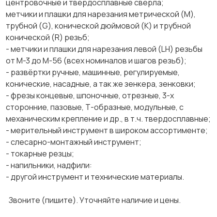
центровочные и твердосплавные сверла;
метчики и плашки для нарезания метрической (М),
трубной (G), конической дюймовой (К) и трубной
конической (R) резьб;
- метчики и плашки для нарезания левой (LH) резьбы
от М-3 до М-56 (всех номиналов и шагов резьб);
- развёртки ручные, машинные, регулируемые,
конические, насадные, а так же зенкера, зенковки;
- фрезы концевые, шпоночные, отрезные, 3-х
сторонние, пазовые, Т-образные, модульные, с
механическим крепление и др., в т.ч. твердосплавные;
- мерительный инструмент в широком ассортименте;
- слесарно-монтажный инструмент;
- токарные резцы;
- напильники, надфили:
- другой инструмент и технические материалы.
Звоните (пишите). Уточняйте наличие и цены.