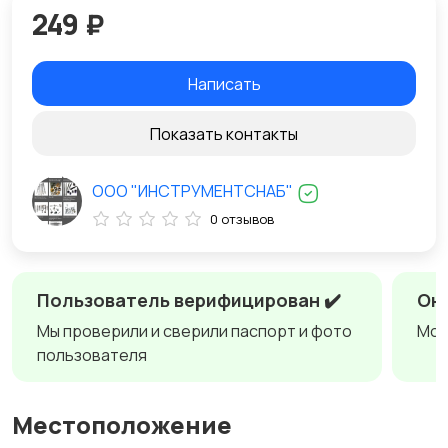
249 ₽
Написать
Показать контакты
ООО "ИНСТРУМЕНТСНАБ"
0 отзывов
Пользователь верифицирован ✔️
Онл
Мы проверили и сверили паспорт и фото
Мож
пользователя
Местоположение