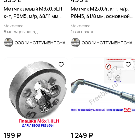
Метчик левый М3х0,5LH;
Метчик М2х0,4; к-т, м/р,
к-т, Р6М5, м/р, 48/11 мм,
Р6М5, 41/8 мм, основной
основной шаг, ГОСТ.
шаг, шлифованный.
Макеевка
Макеевка
8 месяцев назад
1 год назад
ООО "ИНСТРУМЕНТСНАБ"
ООО "ИНСТРУМЕНТСНАБ"
199 ₽
1 249 ₽