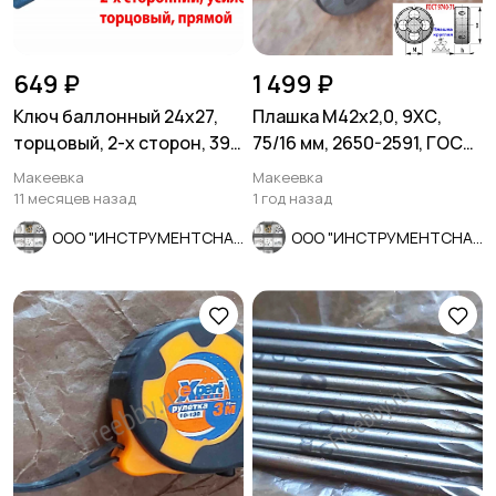
649 ₽
1 499 ₽
Ключ баллонный 24х27,
Плашка М42х2,0, 9ХС,
торцовый, 2-х сторон, 390
75/16 мм, 2650-2591, ГОСТ
мм, для ГАЗ, КамАЗ.
7740-71, СССР.
Макеевка
Макеевка
11 месяцев назад
1 год назад
ООО "ИНСТРУМЕНТСНАБ"
ООО "ИНСТРУМЕНТСНАБ"