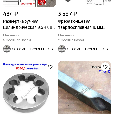
484 ₽
3 597 ₽
Развертка ручная
Фреза концевая
цилиндрическая 9,5Н7, ц/
твердосплавная 16 мм,
х, 9ХС, Z6, 124/62 мм,
монолит, ВК8, к/х, КМ3, Z3
Макеевка
Макеевка
СССР.
СССР.
5 месяцев назад
2 месяца назад
ООО "ИНСТРУМЕНТСНАБ"
ООО "ИНСТРУМЕНТСНАБ"