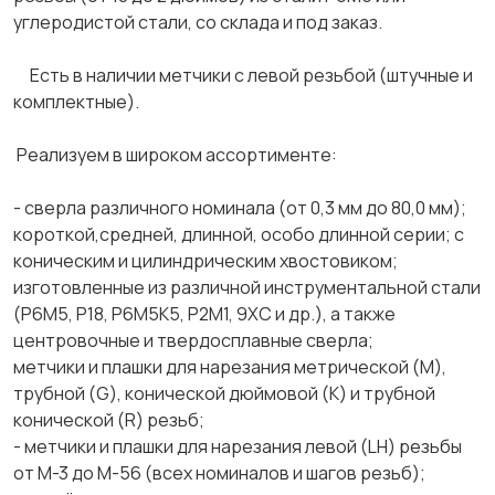
углеродистой стали, со склада и под заказ.
Есть в наличии метчики с левой резьбой (штучные и
комплектные).
Реализуем в широком ассортименте:
- сверла различного номинала (от 0,3 мм до 80,0 мм);
короткой,средней, длинной, особо длинной серии; с
коническим и цилиндрическим хвостовиком;
изготовленные из различной инструментальной стали
(Р6М5, Р18, Р6М5К5, Р2М1, 9ХС и др.), а также
центровочные и твердосплавные сверла;
метчики и плашки для нарезания метрической (М),
трубной (G), конической дюймовой (К) и трубной
конической (R) резьб;
- метчики и плашки для нарезания левой (LH) резьбы
от М-3 до М-56 (всех номиналов и шагов резьб);