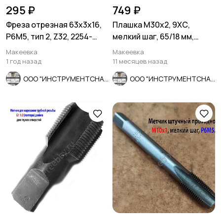
295 ₽
749 ₽
Фреза отрезная 63х3х16,
Плашка М30х2, 9ХС,
Р6М5, тип 2, Z32, 2254-
мелкий шаг, 65/18 мм,
1194, СССР.
ГОСТ 7740-71, СССР
Макеевка
Макеевка
1 год назад
11 месяцев назад
ООО "ИНСТРУМЕНТСНАБ"
ООО "ИНСТРУМЕНТСНАБ"