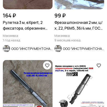
164 ₽
99 ₽
Рулетка 3 м, eXpert, 2
Фреза шпоночная 2 мм, ц/
фиксатора, обрезинен
х, Z2, Р6М5, 36/4 мм, ГОСТ
корпус, 2-х сторон размет
9140-78, СССР.
Макеевка
Макеевка
1 год назад
9 месяцев назад
ООО "ИНСТРУМЕНТСНАБ"
ООО "ИНСТРУМЕНТСНАБ"