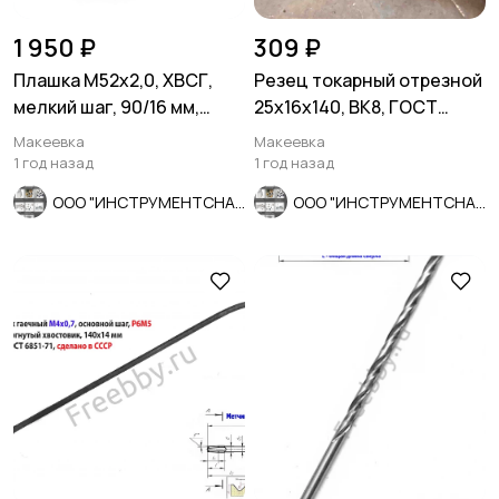
1 950 ₽
309 ₽
Плашка М52х2,0, ХВСГ,
Резец токарный отрезной
мелкий шаг, 90/16 мм,
25х16х140, ВК8, ГОСТ
ГОСТ 7740-71, СССР.
18884-73, 2130-0009.
Макеевка
Макеевка
1 год назад
1 год назад
ООО "ИНСТРУМЕНТСНАБ"
ООО "ИНСТРУМЕНТСНАБ"