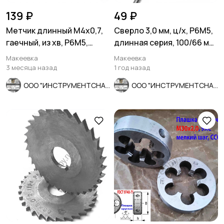
139 ₽
49 ₽
Метчик длинный М4х0,7,
Сверло 3,0 мм, ц/х, Р6М5,
гаечный, из хв, Р6М5,
длинная серия, 100/66 мм,
140/14 мм, СССР.
А1, СССР.
Макеевка
Макеевка
3 месяца назад
1 год назад
ООО "ИНСТРУМЕНТСНАБ"
ООО "ИНСТРУМЕНТСНАБ"