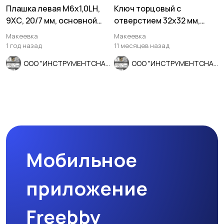
Плашка левая М6х1,0LH,
Ключ торцовый с
9ХС, 20/7 мм, основной
отверстием 32х32 мм,
шаг, ГОСТ 9740-71.
усил, L-образ, 2-х сторон,
Макеевка
Макеевка
Cr-V.
1 год назад
11 месяцев назад
ООО "ИНСТРУМЕНТСНАБ"
ООО "ИНСТРУМЕНТСНАБ"
Мобильное
приложение
Freebby