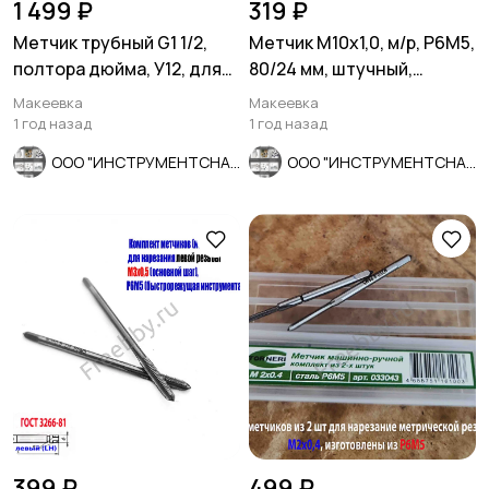
1 499 ₽
319 ₽
Метчик трубный G1 1/2,
Метчик М10х1,0, м/р, Р6М5,
полтора дюйма, У12, для
80/24 мм, штучный,
глух отвер, СССР
мелкий шаг,
Макеевка
Макеевка
шлифованный.
1 год назад
1 год назад
ООО "ИНСТРУМЕНТСНАБ"
ООО "ИНСТРУМЕНТСНАБ"
399 ₽
499 ₽