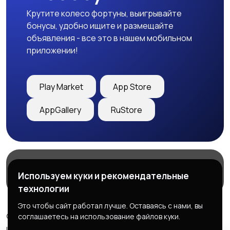
Крутите колесо фортуны, выигрывайте
бонусы, удобно ищите и размещайте
объявления - все это в нашем мобильном
приложении!
Play Market
App Store
AppGallery
RuStore
Магазины
Блог
О нас
Используем куки и рекомендательные
Служба поддержки
технологии
Это чтобы сайт работал лучше. Оставаясь с нами, вы
© 2026 Freebby - Сервис бесплатных объявлений ДНР
соглашаетесь на использование файлов куки.
и ЛНР