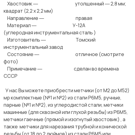
Хвостовик ― утолщенный ― 2,8 мм;
квадрат (2,2 х 2,2 мм)
Направление ― правая
Материал ― У-12А
(углеродная инструментальная сталь )
Изготовитель ― Томский
инструментальный завод
Состояние ― отличное (смотрите
фото)
Примечание ― сделан во времена
СССР
У нас Вы можете приобрести метчики (от М2 до М52)
мр комплектные (№1 и №2) из стали Р6М5, ручные,
парные (№1 и №2), из углеродистой стали, метчики
машинные (для сквозной или глухой резьбы) из Р6М5,
метчики гаечные (прямой и изогнутый хвостовик) , а
также метчики для нарезания трубной и конической
резьбы (от 18 до 2 дюймов) из стали Р6М5 или