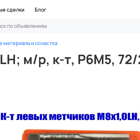
ые сделки
Блог
е материалы и оснастка
H; м/р, к-т, Р6М5, 72/