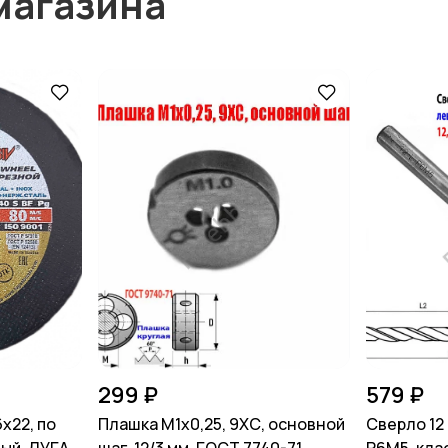
магазина
299 ₽
579 ₽
х22, по
Плашка М1х0,25, 9ХС, основной
Сверло 12 