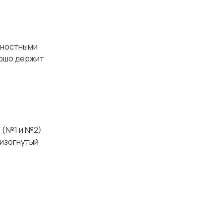
ностными
рошо держит
 (№1 и №2)
 изогнутый