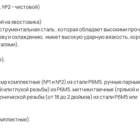
2 - чистовой)
на хвостовика)
льная сталь , которая обладает высокими проч
реву и охлаждению, имеет высокую ударную вязкость, хо
талями).
),
 мр комплектные (№1 и №2) из стали Р6М5, ручные парные
 или глухой резьбы) из Р6М5, метчики гаечные (прямой и
конической резьбы (от 18 до 2 дюймов) из стали Р6М5 или
омплектные).