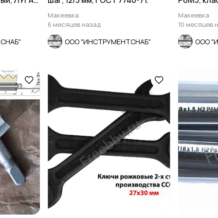
ый, ЛУГА,
шаг, 12/3 мм, ГОСТ 7740-71.
Р6М5, класс
шлифован
Макеевка
Макеевка
6 месяцев назад
10 месяцев 
СНАБ"
ООО "ИНСТРУМЕНТСНАБ"
ООО "