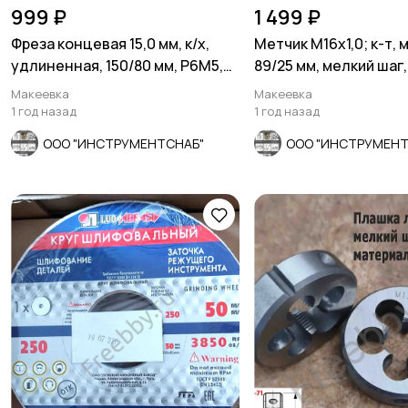
999 ₽
1 499 ₽
Фреза концевая 15,0 мм, к/х,
Метчик М16х1,0; к-т, 
удлиненная, 150/80 мм, Р6М5,
89/25 мм, мелкий шаг
КМ2, 4-х пер
СССР.
Макеевка
Макеевка
1 год назад
1 год назад
ООО "ИНСТРУМЕНТСНАБ"
ООО "ИНСТРУМЕНТ