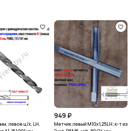
949 ₽
мм, левое ц/х, LH,
Метчик левый М10х1,25LH; к-т из