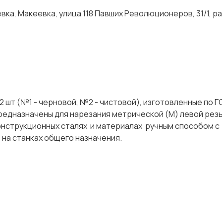
ка, Макеевка, улица 118 Павших Революционеров, 31/1, р
2 шт (№1 - черновой, №2 - чистовой), изготовленные по 
редназначены для нарезания метрической (М) левой рез
онструкционных сталях и материалах ручным способом с
 же на станках общего назначения.