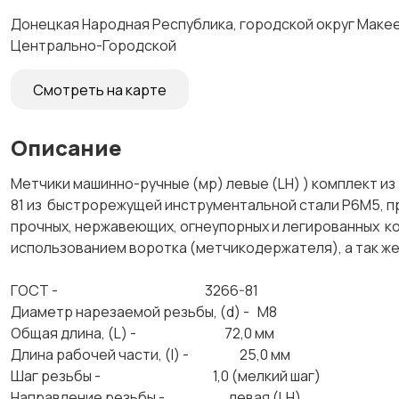
Донецкая Народная Республика, городской округ Макеев
Центрально-Городской
Смотреть на карте
Описание
Метчики машинно-ручные (мр) левые (LH) ) комплект из 
81 из быстрорежущей инструментальной стали Р6М5, п
прочных, нержавеющих, огнеупорных и легированных к
использованием воротка (метчикодержателя), а так
ГОСТ - 3266-81
Диаметр нарезаемой резьбы, (d) - М8
Общая длина, (L) - 72,0 мм
Длина рабочей части, (l) - 25,0 мм
Шаг резьбы - 1,0 (мелкий шаг)
Направление резьбы - левая (LH)