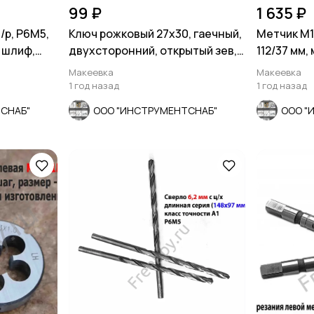
99 ₽
1 635 ₽
м/р, Р6М5,
Ключ рожковый 27х30, гаечный,
Метчик М18
, шлиф,
двухсторонний, открытый зев,
112/37 мм,
СССР.
шлифован
Макеевка
Макеевка
1 год назад
1 год назад
СНАБ"
ООО "ИНСТРУМЕНТСНАБ"
ООО "