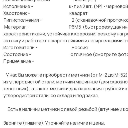
Исполнение - к-т из 2 шт. (№1 - черновой, №
Хвостовик - квадрат
Тип исполнения - 2 (с канавочной проточкой 
Материал - Р6М5 (быстрорежущая инструмента
характеристиками, устойчива к коррозии, резкому наг
заточку и работает с жаростойкими и легированными с
Изготовитель - Россия
Состояние - отличное (смотрите фото
Примечание -
У нас Вы можете приобрести метчики (от М-2 до М-52)
из углеродистой стали, метчики машинные (для сквозной
хвостовик) , а также метчики для нарезания трубной и 
углеродистой стали, со склада и под заказ.
Есть в наличии метчики с левой резьбой (штучные и к
Звоните (пишите). Уточняйте наличие и цены.