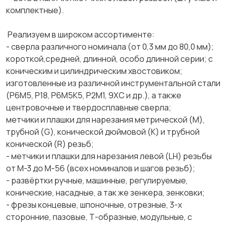
комплектные).
Реализуем в широком ассортименте:
- сверла различного номинала (от 0,3 мм до 80,0 мм);
короткой,средней, длинной, особо длинной серии; с
коническим и цилиндрическим хвостовиком;
изготовленные из различной инструментальной стали
(Р6М5, Р18, Р6М5К5, Р2М1, 9ХС и др.), а также
центровочные и твердосплавные сверла;
метчики и плашки для нарезания метрической (М),
трубной (G), конической дюймовой (К) и трубной
конической (R) резьб;
- метчики и плашки для нарезания левой (LH) резьбы
от М-3 до М-56 (всех номиналов и шагов резьб);
- развёртки ручные, машинные, регулируемые,
конические, насадные, а так же зенкера, зенковки;
- фрезы концевые, шпоночные, отрезные, 3-х
сторонние, пазовые, Т-образные, модульные, с