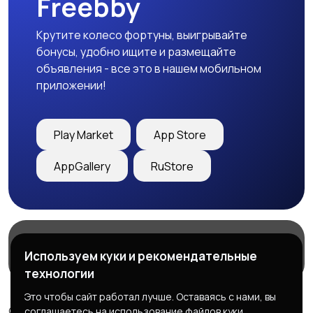
Freebby
Крутите колесо фортуны, выигрывайте
бонусы, удобно ищите и размещайте
объявления - все это в нашем мобильном
приложении!
Play Market
App Store
AppGallery
RuStore
Магазины
Блог
О нас
Используем куки и рекомендательные
Служба поддержки
технологии
Это чтобы сайт работал лучше. Оставаясь с нами, вы
© 2026 Freebby - Сервис бесплатных объявлений ДНР
соглашаетесь на использование файлов куки.