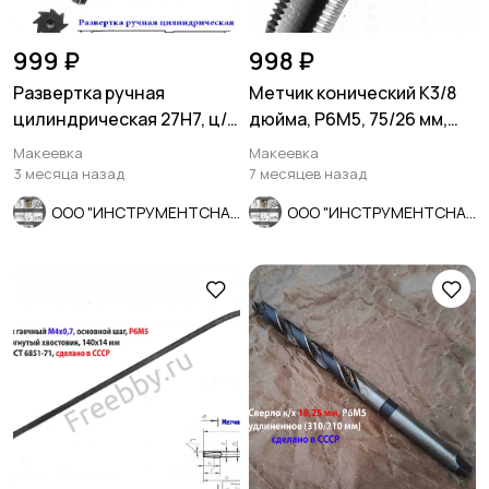
999 ₽
998 ₽
Развертка ручная
Метчик конический К3/8
цилиндрическая 27Н7, ц/
дюйма, Р6М5, 75/26 мм,
х, 9ХС, 247/124 мм, Z8,
2680-0007, СССР
Макеевка
Макеевка
СССР.
3 месяца назад
7 месяцев назад
ООО "ИНСТРУМЕНТСНАБ"
ООО "ИНСТРУМЕНТСНАБ"