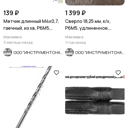
139 ₽
1 399 ₽
Метчик длинный М4х0,7,
Сверло 18,25 мм, к/х,
гаечный, из хв, Р6М5,
Р6М5, удлиненное,
140/14 мм, СССР.
310/210 мм, КМ2, СССР.
Макеевка
Макеевка
3 месяца назад
1 год назад
ООО "ИНСТРУМЕНТСНАБ"
ООО "ИНСТРУМЕНТСНАБ"