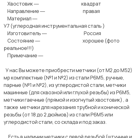
Хвостовик ― квадрат
Направление ― правая
Материал ―
У7 (углеродная инструментальная сталь )
Изготовитель ― Россия
Состояние ― хорошее (фото
реальное!!!)
Примечание ―
У нас Вы можете приобрести метчики (от М2 до М52)
мр комплектные (№1 и №2) из стали Р6М5, ручные,
парные (№1 и №2), из углеродистой стали, метчики
машинные (для сквозной или глухой резьбы) из Р6М5,
метчики гаечные (прямой и изогнутый хвостовик) , а
также метчики для нарезания трубной и конической
резьбы (от 18 до 2 дюймов) из стали Р6М5 или
углеродистой стали, со склада и под заказ.
Есть в наличии метчики с левой резьбой (штучные и