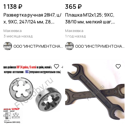
1 138 ₽
365 ₽
Развертка ручная 28Н7, ц/
Плашка М12х1,25; 9ХС,
х, 9ХС, 247/124 мм, Z8,
38/10 мм, мелкий шаг,
2360-0154, СССР.
ГОСТ 7740-71.
Макеевка
Макеевка
3 месяца назад
1 год назад
ООО "ИНСТРУМЕНТСНАБ"
ООО "ИНСТРУМЕНТСНАБ"