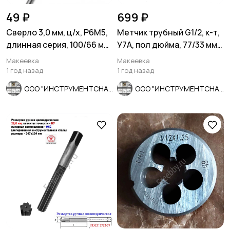
49 ₽
699 ₽
Сверло 3,0 мм, ц/х, Р6М5,
Метчик трубный G1/2, к-т,
длинная серия, 100/66 мм,
У7А, пол дюйма, 77/33 мм,
А1, СССР.
СССР
Макеевка
Макеевка
1 год назад
1 год назад
ООО "ИНСТРУМЕНТСНАБ"
ООО "ИНСТРУМЕНТСНАБ"