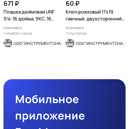
671 ₽
60 ₽
Плашка дюймовая UNF
Ключ рожковый 17х19,
3/4-16 дюйма, 9ХС, 16
гаечный, двухсторонний,
нитей, мелкий шаг, 45/14
ГОСТ 2389-80, СССР.
Макеевка
Макеевка
мм
1 неделю назад
1 год назад
ООО "ИНСТРУМЕНТСНАБ"
ООО "ИНСТРУМЕНТСНАБ"
Мобильное
приложение