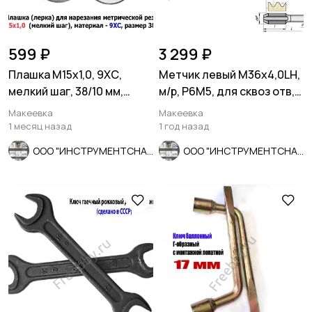
599 ₽
3 299 ₽
Плашка М15х1,0, 9ХС,
Метчик левый М36х4,0LH,
мелкий шаг, 38/10 мм,
м/р, Р6М5, для сквоз отв,
ГОСТ 7740-71.
осн шаг, 162/67 мм.
Макеевка
Макеевка
1 месяц назад
1 год назад
ООО "ИНСТРУМЕНТСНАБ"
ООО "ИНСТРУМЕНТСНАБ"