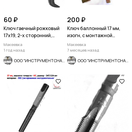
60 ₽
200 ₽
Ключ гаечный рожковый
Ключ баллонный 17 мм,
17х19, 2-х сторонний,
изогн, с монтажной
сделано в СССР.
лопаткой, оцинкованный,
Макеевка
Макеевка
СССР.
1 год назад
7 месяцев назад
ООО "ИНСТРУМЕНТСНАБ"
ООО "ИНСТРУМЕНТСНАБ"