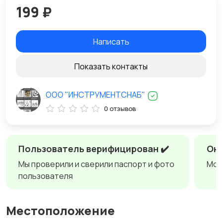
199 ₽
Написать
Показать контакты
ООО "ИНСТРУМЕНТСНАБ"
0 отзывов
Пользователь верифицирован ✔️
Онл
Мы проверили и сверили паспорт и фото
Мож
пользователя
Местоположение