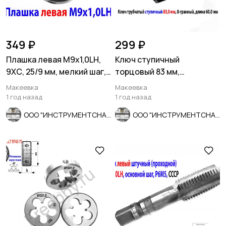
349 ₽
299 ₽
Плашка левая М9х1,0LH,
Ключ ступичный
9ХС, 25/9 мм, мелкий шаг,
торцовый 83 мм,
2650-1662.
трубчатый, 8-гранный,
Макеевка
Макеевка
длина 60 мм, СССР
1 год назад
1 год назад
ООО "ИНСТРУМЕНТСНАБ"
ООО "ИНСТРУМЕНТСНАБ"