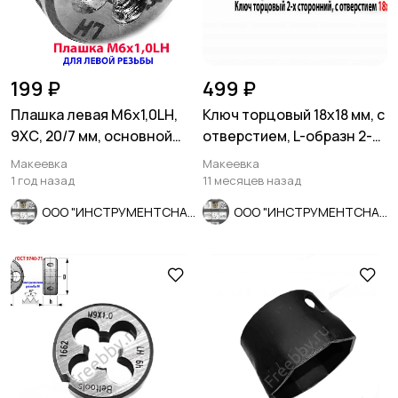
199 ₽
499 ₽
Плашка левая М6х1,0LH,
Ключ торцовый 18х18 мм, с
9ХС, 20/7 мм, основной
отверстием, L-образн 2-х
шаг, ГОСТ 9740-71.
сторонний, Cr-V.
Макеевка
Макеевка
1 год назад
11 месяцев назад
ООО "ИНСТРУМЕНТСНАБ"
ООО "ИНСТРУМЕНТСНАБ"