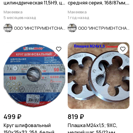
цилиндрическая 11,5Н9, ц/
средняя серия, 168/87мм,
х, 9ХС, Z8, 142/71 мм,
КМ1, В1, СССР.
Макеевка
Макеевка
СССР.
5 месяцев назад
1 год назад
ООО "ИНСТРУМЕНТСНАБ"
ООО "ИНСТРУМЕНТСНАБ"
499 ₽
819 ₽
Круг шлифовальный
Плашка М24х1,5; 9ХС,
150х25х32, 25А, белый,
мелкий шаг, 55/12 мм,