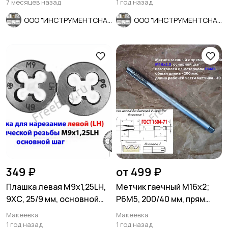
7 месяцев назад
1 год назад
ООО "ИНСТРУМЕНТСНАБ"
ООО "ИНСТРУМЕНТСНАБ"
349 ₽
от 499 ₽
Плашка левая М9х1,25LH,
Метчик гаечный М16х2;
9ХС, 25/9 мм, основной
Р6М5, 200/40 мм, прям
шаг, ГОСТ 9740-71.
хвост, основн шаг, СССР.
Макеевка
Макеевка
1 год назад
1 год назад