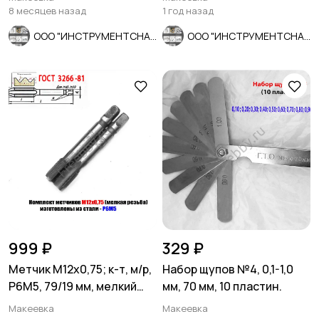
8 месяцев назад
1 год назад
ООО "ИНСТРУМЕНТСНАБ"
ООО "ИНСТРУМЕНТСНАБ"
999 ₽
329 ₽
Метчик М12х0,75; к-т, м/р,
Набор щупов №4, 0,1-1,0
Р6М5, 79/19 мм, мелкий
мм, 70 мм, 10 пластин.
шаг, шлиф, СССР.
Макеевка
Макеевка