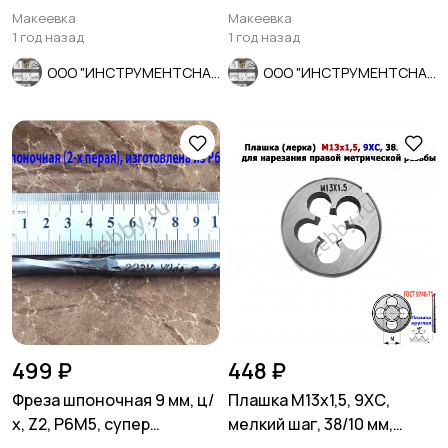
внутренней резьбы, 2662-
2102-0029, ГОСТ 18877-73.
Макеевка
Макеевка
0005.
1 год назад
1 год назад
ООО "ИНСТРУМЕНТСНАБ"
ООО "ИНСТРУМЕНТСНАБ"
499 ₽
448 ₽
Фреза шпоночная 9 мм, ц/
Плашка М13х1,5, 9ХС,
х, Z2, Р6М5, супер
мелкий шаг, 38/10 мм,