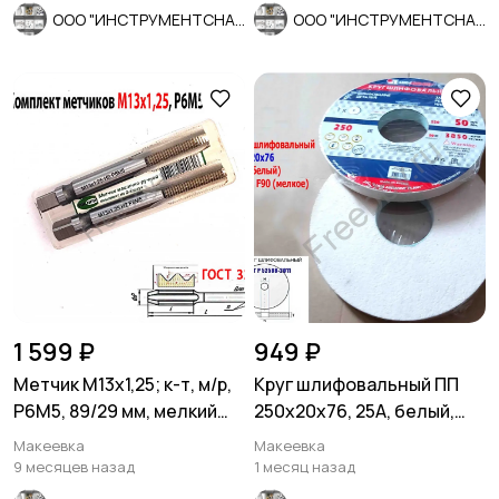
ООО "ИНСТРУМЕНТСНАБ"
ООО "ИНСТРУМЕНТСНАБ"
1 599 ₽
949 ₽
Метчик М13х1,25; к-т, м/р,
Круг шлифовальный ПП
Р6М5, 89/29 мм, мелкий
250х20х76, 25А, белый,
шаг, ГОСТ 3266-81
F90, K-L V, мелкое зерно.
Макеевка
Макеевка
9 месяцев назад
1 месяц назад