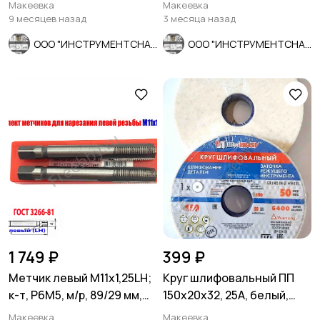
длинная 115/50 мм, СССР.
ГОСТ 7740-71.
Макеевка
Макеевка
9 месяцев назад
3 месяца назад
ООО "ИНСТРУМЕНТСНАБ"
ООО "ИНСТРУМЕНТСНАБ"
1 749 ₽
399 ₽
Метчик левый М11х1,25LH;
Круг шлифовальный ПП
к-т, Р6М5, м/р, 89/29 мм,
150х20х32, 25А, белый,
мелкий шаг.
40СМ, Луга, Россия.
Макеевка
Макеевка