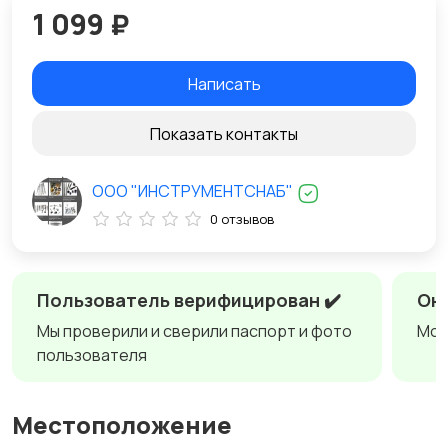
1 099 ₽
Написать
Показать контакты
ООО "ИНСТРУМЕНТСНАБ"
0 отзывов
Пользователь верифицирован ✔️
Онл
Мы проверили и сверили паспорт и фото
Мож
пользователя
Местоположение