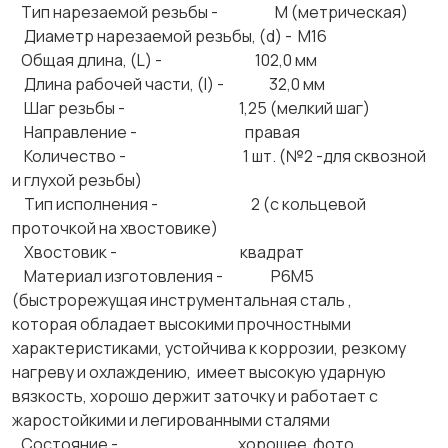
Тип нарезаемой резьбы - М (метрическая)
Диаметр нарезаемой резьбы, (d) - М16
Общая длина, (L) - 102,0 мм
Длина рабочей части, (l) - 32,0 мм
Шаг резьбы - 1,25 (мелкий шаг)
Направление - правая
Количество - 1 шт. (№2 -для сквозной
и глухой резьбы)
Тип исполнения - 2 (с кольцевой
проточкой на хвостовике)
Хвостовик - квадрат
Материал изготовления - Р6М5
(быстрорежущая инструментальная сталь ,
которая обладает высокими прочностными
характеристиками, устойчива к коррозии, резкому
нагреву и охлаждению, имеет высокую ударную
вязкость, хорошо держит заточку и работает с
жаростойкими и легированными сталями
Состояние - хорошее фото