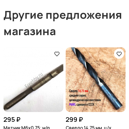
Другие предложения
магазина
295 ₽
299 ₽
Метчик М6х0,75; м/р,
Сверло 14,75 мм, ц/х,