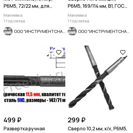
Р6М5, 72/22 мм, для
Р6М5, 169/114 мм, В1, ГОСТ
глухих отв, мелкий шаг,
10902-77, сделано в СССР
Макеевка
Макеевка
шлифо
1 год назад
1 год назад
ООО "ИНСТРУМЕНТСНАБ"
ООО "ИНСТРУМЕНТСНАБ"
499 ₽
299 ₽
Развертка ручная
Сверло 10,2 мм, к/х, Р6М5,