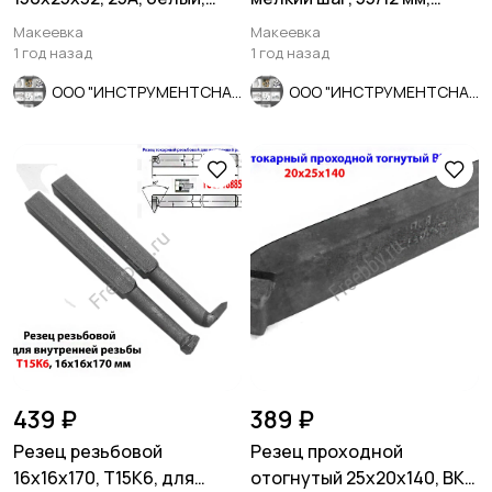
40СМ, ГОСТ Р52588-2011,
ГОСТ 7740-71.
Макеевка
Макеевка
Луга,
1 год назад
1 год назад
ООО "ИНСТРУМЕНТСНАБ"
ООО "ИНСТРУМЕНТСНАБ"
439 ₽
389 ₽
Резец резьбовой
Резец проходной
16х16х170, Т15К6, для
отогнутый 25х20х140, ВК8,