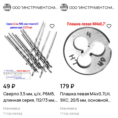
ООО "ИНСТРУМЕНТСНАБ"
ООО "ИНСТРУМЕНТСНАБ"
49 ₽
179 ₽
Сверло 3,5 мм, ц/х, Р6М5,
Плашка левая М4х0,7LH,
длинная серия, 112/73 мм,
9ХС, 20/5 мм, основной
А1, СССР.
шаг, ГОСТ 9740-71.
Макеевка
Макеевка
1 год назад
1 год назад