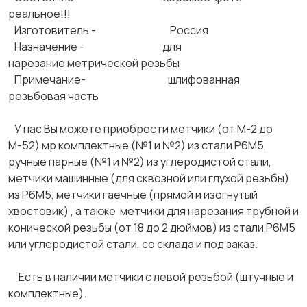
реальное!!!
Изготовитель - Россия
Назначение - для
нарезание метрической резьбы
Примечание- шлифованная
резьбовая часть
У нас Вы можете приобрести метчики (от М-2 до
М-52) мр комплектные (№1 и №2) из стали Р6М5,
ручные парные (№1 и №2) из углеродистой стали,
метчики машинные (для сквозной или глухой резьбы)
из Р6М5, метчики гаечные (прямой и изогнутый
хвостовик) , а также метчики для нарезания трубной и
конической резьбы (от 18 до 2 дюймов) из стали Р6М5
или углеродистой стали, со склада и под заказ.
Есть в наличии метчики с левой резьбой (штучные и
комплектные).