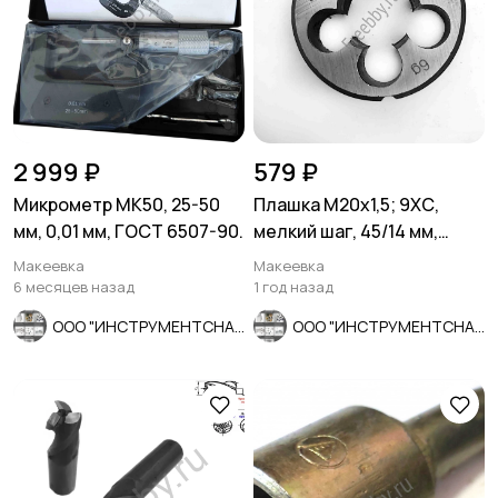
2 999 ₽
579 ₽
Микрометр МК50, 25-50
Плашка М20х1,5; 9ХС,
мм, 0,01 мм, ГОСТ 6507-90.
мелкий шаг, 45/14 мм,
ГОСТ 7740-71.
Макеевка
Макеевка
6 месяцев назад
1 год назад
ООО "ИНСТРУМЕНТСНАБ"
ООО "ИНСТРУМЕНТСНАБ"