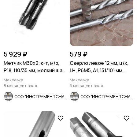
5 929 ₽
579 ₽
Метчик М30х2; к-т, м/р,
Сверло левое 12 мм, ц/х,
Р18, 110/35 мм, мелкий шаг,
LH, Р6М5, А1, 151/101 мм,
шлиф, в/зав, СССР
ГОСТ 10902-77.
Макеевка
Макеевка
8 месяцев назад
6 месяцев назад
ООО "ИНСТРУМЕНТСНАБ"
ООО "ИНСТРУМЕНТСНАБ"