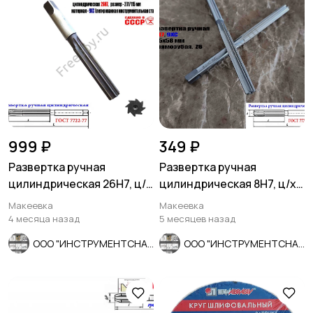
999 ₽
349 ₽
Развертка ручная
Развертка ручная
цилиндрическая 26Н7, ц/
цилиндрическая 8Н7, ц/х,
х, 9ХС, 231/115 мм, Z8,
9ХС, Z6, прямозубая,
Макеевка
Макеевка
СССР.
115/58.
4 месяца назад
5 месяцев назад
ООО "ИНСТРУМЕНТСНАБ"
ООО "ИНСТРУМЕНТСНАБ"