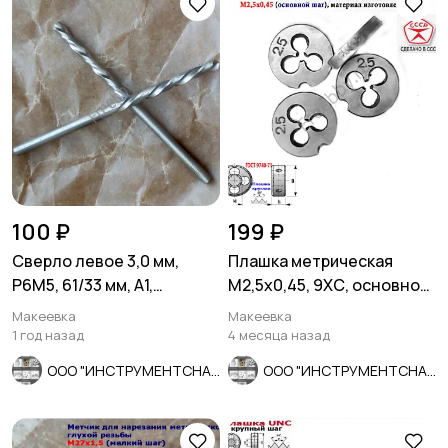
100 ₽
199 ₽
Сверло левое 3,0 мм,
Плашка метрическая
Р6М5, 61/33 мм, А1,
М2,5х0,45, 9ХС, основной
шлифованное, ГОСТ
шаг, 15/3 мм, СССР.
Макеевка
Макеевка
10902-77.
1 год назад
4 месяца назад
ООО "ИНСТРУМЕНТСНАБ"
ООО "ИНСТРУМЕНТСНАБ"