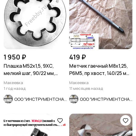
1 950 ₽
419 ₽
Плашка М52х1,5, 9ХС,
Метчик гаечный М8х1,25,
мелкий шаг, 90/22 мм,
Р6М5, пр хвост, 140/25 мм,
ГОСТ 7740-71, СССР.
основ шаг, СССР.
Макеевка
Макеевка
1 год назад
11 месяцев назад
ООО "ИНСТРУМЕНТСНАБ"
ООО "ИНСТРУМЕНТСНАБ"