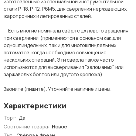
изготовленные из специальной инструментальной
стали Р-18, Р-12, Р6М5, для сверления нержавеющих,
жаропрочных и легированных сталей.
Есть многие номиналы свёрл с цх левого вращения
при сверлении (применяются в основном как для
одношпиндельных, так и для многошпиндельных
автоматов, когда необходимо совмещение
нескольких операций. Эти сверла также часто
используются для высверливания "заломаных" или
заржавелых болтов или другого крепежа)
Звоните (пишите). Уточняйте наличие и цены.
Характеристики
Торг:
Да
Состояние товара:
Новое
Тип:
Свёрла и фрезы