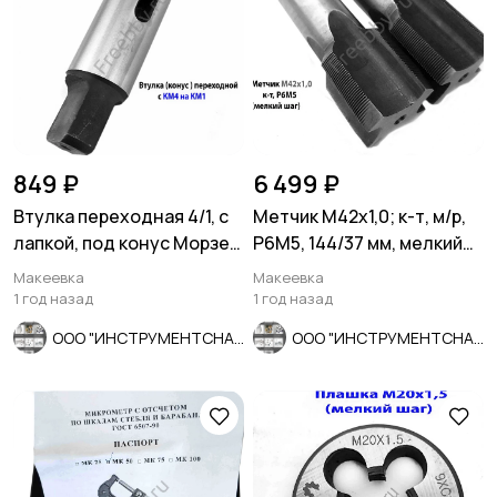
849 ₽
6 499 ₽
Втулка переходная 4/1, с
Метчик М42х1,0; к-т, м/р,
лапкой, под конус Морзе,
Р6М5, 144/37 мм, мелкий
с КМ4 на КМ1.
шаг, СССР.
Макеевка
Макеевка
1 год назад
1 год назад
ООО "ИНСТРУМЕНТСНАБ"
ООО "ИНСТРУМЕНТСНАБ"