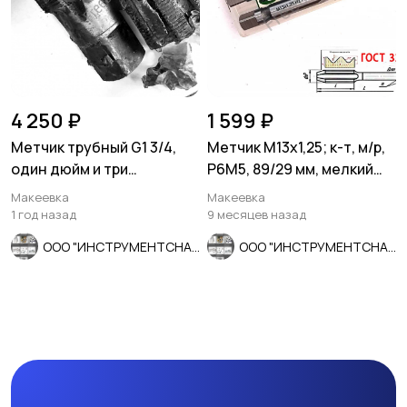
4 250 ₽
1 599 ₽
Метчик трубный G1 3/4,
Метчик М13х1,25; к-т, м/р,
один дюйм и три
Р6М5, 89/29 мм, мелкий
четверти, 9ХС, сделано в
шаг, ГОСТ 3266-81
Макеевка
Макеевка
СССР.
1 год назад
9 месяцев назад
ООО "ИНСТРУМЕНТСНАБ"
ООО "ИНСТРУМЕНТСНАБ"