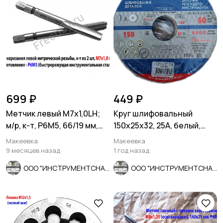
699 ₽
449 ₽
Метчик левый М7х1,0LH;
Круг шлифовальный
м/р, к-т, Р6М5, 66/19 мм,
150х25х32, 25А, белый,
мелкий шаг, шлифов.
40СМ, ГОСТ Р52588-2011,
Макеевка
Макеевка
Лу
9 месяцев назад
1 год назад
ООО "ИНСТРУМЕНТСНАБ"
ООО "ИНСТРУМЕНТСНАБ"