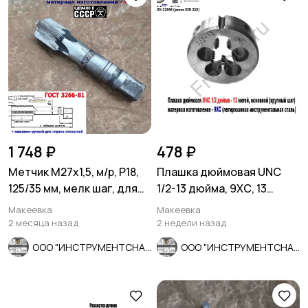
1 748 ₽
478 ₽
Метчик М27х1,5, м/р, Р18,
Плашка дюймовая UNC
125/35 мм, мелк шаг, для
1/2-13 дюйма, 9ХС, 13
скв и гл резьбы, СССР
ниток, 38/14 мм, DIN 223
Макеевка
Макеевка
2 месяца назад
2 недели назад
ООО "ИНСТРУМЕНТСНАБ"
ООО "ИНСТРУМЕНТСНАБ"