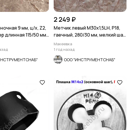
2 249 ₽
очная 9 мм, ц/х, Z2,
Метчик левый М30х1,5LH, Р18,
р длинная 115/50 мм,
гаечный, 280/30 мм, мелкий шаг,
СССР.
Макеевка
азад
1 год назад
ИНСТРУМЕНТСНАБ"
ООО "ИНСТРУМЕНТСНАБ"