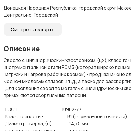
Донецкая Народная Республика, городской округ Макеев
Центрально-Городской
Смотреть на карте
Описание
Сверло с цилиндрическим хвостовиком (цх), класс точ
инструментальной стали Р6М5 (которая широко приме
нагрузки и нагрева рабочих кромок) - предназначено дл
медно-никелевых сплавов и т.д., а также для рассверл
Для крепления сверл по металлу с цилиндрическим хвос
применяются сверлильные патроны.
ГОСТ 10902-77.
Класс точности - В1 (нормальной точности)
Диаметр сверла, (d) 14,75 мм
Серия изготовления - средняя