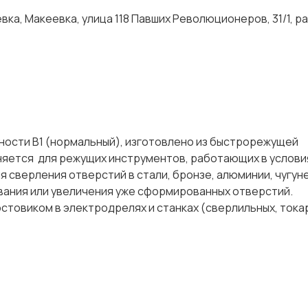
ка, Макеевка, улица 118 Павших Революционеров, 31/1, р
ности В1 (нормальный), изготовлено из быстрорежущей
няется для режущих инструментов, работающих в услови
я сверления отверстий в стали, бронзе, алюминии, чугуне,
ивания или увеличения уже сформированных отверстий.
товиком в электродрелях и станках (сверлильных, токар