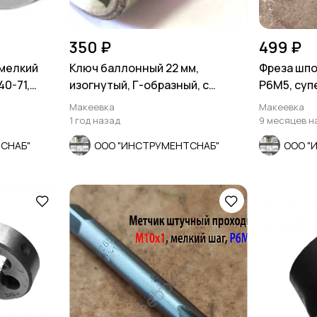
350 ₽
499 ₽
 мелкий
Ключ баллонный 22 мм,
Фреза шпон
40-71,
изогнутый, Г-образный, с
Р6М5, супе
монтажной лопаткой, оци
СССР.
Макеевка
Макеевка
1 год назад
9 месяцев н
СНАБ"
ООО "ИНСТРУМЕНТСНАБ"
ООО "