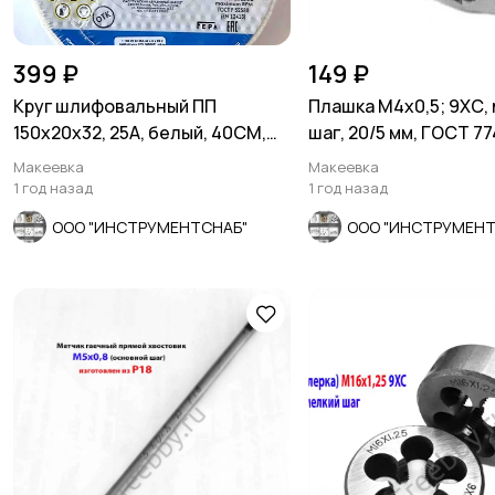
399 ₽
149 ₽
Круг шлифовальный ПП
Плашка М4х0,5; 9ХС,
150х20х32, 25А, белый, 40СМ,
шаг, 20/5 мм, ГОСТ 77
Луга, Россия.
СССР.
Макеевка
Макеевка
1 год назад
1 год назад
ООО "ИНСТРУМЕНТСНАБ"
ООО "ИНСТРУМЕНТ