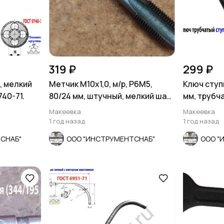
319 ₽
299 ₽
, мелкий
Метчик М10х1,0, м/р, Р6М5,
Ключ ступ
740-71.
80/24 мм, штучный, мелкий шаг,
мм, трубча
шлифованный.
длина 60 
Макеевка
Макеевка
1 год назад
1 год назад
СНАБ"
ООО "ИНСТРУМЕНТСНАБ"
ООО "