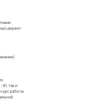
тными
рошо держит
ранения)
из
В1, так и
есурс работы
иальной