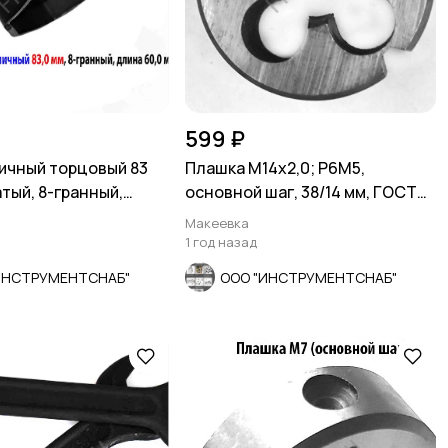
599 ₽
ичный торцовый 83
Плашка М14х2,0; Р6М5,
тый, 8-гранный,
основной шаг, 38/14 мм, ГОСТ
мм, СССР
7740-71, СССР.
Макеевка
1 год назад
ИНСТРУМЕНТСНАБ"
ООО "ИНСТРУМЕНТСНАБ"