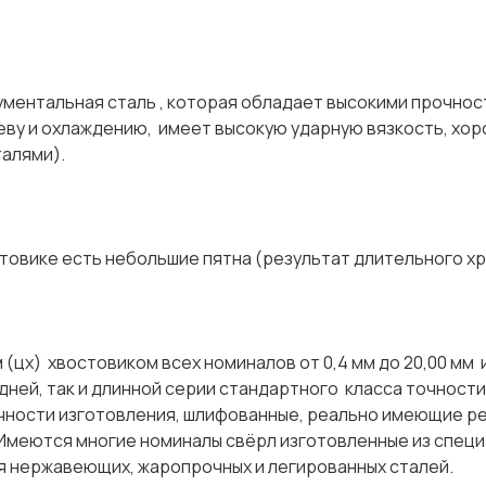
ая сталь , которая обладает высокими прочнос
реву и охлаждению, имеет высокую ударную вязкость, хо
талями).
сверл
е есть небольшие пятна (результат длительного х
цх) хвостовиком всех номиналов от 0,4 мм до 20,00 мм 
й, так и длинной серии стандартного класса точности - 
чности изготовления, шлифованные, реально имеющие р
) . Имеются многие номиналы свёрл изготовленные из спец
ния нержавеющих, жаропрочных и легированных сталей.