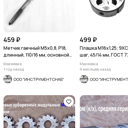
459 ₽
499 ₽
Метчик гаечный М5х0,8, Р18,
Плашка М16х1,25; 9ХС
длинный, 110/16 мм, основной
шаг, 45/14 мм, ГОСТ 7
шаг, СССР.
Макеевка
Макеевка
1 год назад
9 месяцев назад
ООО "ИНСТРУМЕНТСНАБ"
ООО "ИНСТРУМЕНТ