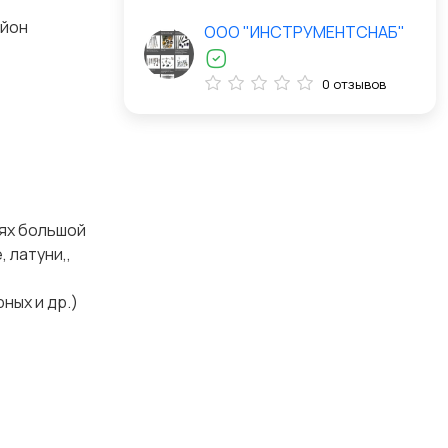
айон
ООО "ИНСТРУМЕНТСНАБ"
0 отзывов
ях большой
 латуни,,
ных и др.)