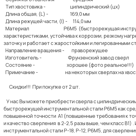
Тип хвостовика - цилиндрический (цх)
Длина общая, (L) - 169,0 мм
Длина режущей части, (l) - 114,0 мм
Материал Р6М5 (быстрорежущая инструментальн
характеристиками, устойчива к коррозии, резкому наг
заточку и работает с жаростойкими и легированными с
Направление вращения - праворежущее
Изготовитель - Фрунзенский завод 
Состояние - хорошее (фото реальное!!!)
Примечание - на некоторых сверлах на хвостовик
Скидки!!! При покупке от 2 шт.
У нас Вы можете приобрести сверла с цилиндрическим (
быстрорежущей инструментальной стали Р6М5 как средне
повышенной точности А1 (повышенные требования к то
и качество сверления в 2-2,5 разы выше, чем класс В1
инструментальной стали Р-18, Р-12, Р6М5, для сверле