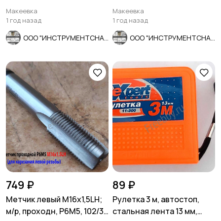
шаг, СССР.
монолитное, 30/6 мм,
Макеевка
Макеевка
утолщ. хв.
1 год назад
1 год назад
ООО "ИНСТРУМЕНТСНАБ"
ООО "ИНСТРУМЕНТСНАБ"
749 ₽
89 ₽
Метчик левый М16х1,5LH;
Рулетка 3 м, автостоп,
м/р, проходн, Р6М5, 102/32
стальная лента 13 мм,