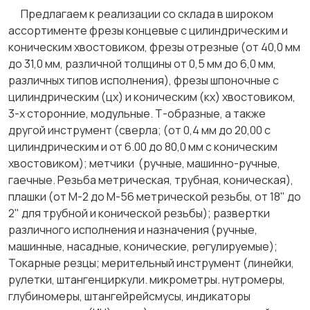
Предлагаем к реализации со склада в широком
ассортименте фрезы концевые с цилиндрическим и
коническим хвостовиком, фрезы отрезные (от 40,0 мм
до 31,0 мм, различной толщины от 0,5 мм до 6,0 мм,
различных типов исполнения), фрезы шпоночные с
цилиндрическим (цх) и коническим (кх) хвостовиком,
3-х сторонние, модульные. Т-образные, а также
другой инструмент (сверла; (от 0,4 мм до 20,00 с
цилиндрическим и от 6.00 до 80,0 мм с коническим
хвостовиком); метчики (ручные, машинно-ручные,
гаечные. Резьба метрическая, трубная, коническая),
плашки (от М-2 до М-56 метрической резьбы, от 18" до
2" для трубной и конической резьбы); развертки
различного исполнения и назначения (ручные,
машинные, насадные, конические, регулируемые);
Токарные резцы; мерительный инструмент (линейки,
рулетки, штангенциркули. микрометры. нутромеры,
глубиномеры, штангейрейсмусы, индикаторы