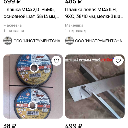
599 ₽
485 ₽
Плашка М14х2,0; Р6М5,
Плашка левая М14х1LH,
основной шаг, 38/14 мм,
9ХС, 38/10 мм, мелкий шаг,
ГОСТ 7740-71, СССР.
ГОСТ 9740-71
Макеевка
Макеевка
1 год назад
1 год назад
ООО "ИНСТРУМЕНТСНАБ"
ООО "ИНСТРУМЕНТСНАБ"
38 ₽
499 ₽