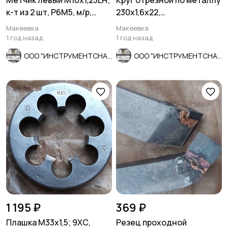
Метчик левый М10х1,25LH;
Круг отрезной по металлу
к-т из 2 шт, Р6М5, м/р,
230х1,6х22,
80/24 мм, мелкий шаг
армированный, ЛУГА-
Макеевка
Макеевка
Абразив, Росси
1 год назад
1 год назад
ООО "ИНСТРУМЕНТСНАБ"
ООО "ИНСТРУМЕНТСНАБ"
1 195 ₽
369 ₽
Плашка М33х1,5; 9ХС,
Резец проходной