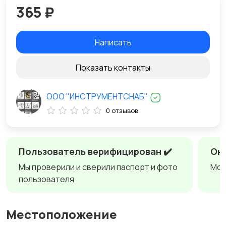
365 ₽
Написать
Показать контакты
ООО "ИНСТРУМЕНТСНАБ"
0 отзывов
Пользователь верифицирован ✔️
Онл
Мы проверили и сверили паспорт и фото
Мож
пользователя
Местоположение