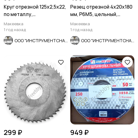
Круг отрезной 125х2,5х22,
Резец отрезной 4х20х180
по металлу,
мм, Р6М5, цельный,
армированный, Луга,
пластинчатый.
Макеевка
Макеевка
Россия.
1 год назад
1 год назад
ООО "ИНСТРУМЕНТСНАБ"
ООО "ИНСТРУМЕНТСНАБ"
299 ₽
949 ₽