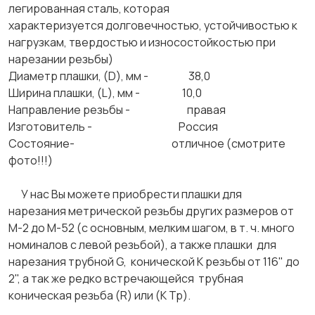
легированная сталь, которая
характеризуется долговечностью, устойчивостью к
нагрузкам, твердостью и износостойкостью при
нарезании резьбы)
Диаметр плашки, (D), мм - 38,0
Ширина плашки, (L), мм - 10,0
Направление резьбы - правая
Изготовитель - Россия
Состояние- отличное (смотрите
фото!!!)
У нас Вы можете приобрести плашки для
нарезания метрической резьбы других размеров от
М-2 до М-52 (с основным, мелким шагом, в т. ч. много
номиналов с левой резьбой), а также плашки для
нарезания трубной G, конической К резьбы от 116" до
2", а так же редко встречающейся трубная
коническая резьба (R) или (К Тр).