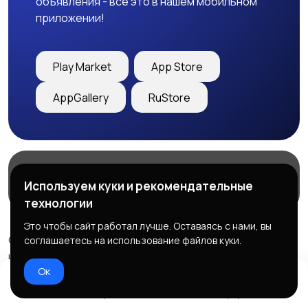
объявления - все это в нашем мобильном
приложении!
Play Market
App Store
AppGallery
RuStore
Магазины
Блог
О нас
Используем куки и рекомендательные
Служба поддержки
технологии
Это чтобы сайт работал лучше. Оставаясь с нами, вы
© 2026 Freebby - Сервис бесплатных объявлений ДНР
соглашаетесь на использование файлов куки.
и ЛНР
Ок
Правила сервиса
Политика конфиденциальности
Домой
Избранное
Добавить
Чат
Профиль