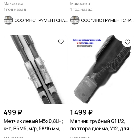
мм, мелкий шаг.
двухсторонняя разметка.
Макеевка
Макеевка
1 год назад
1 год назад
ООО "ИНСТРУМЕНТСНАБ"
ООО "ИНСТРУМЕНТСНАБ"
499 ₽
1 499 ₽
Метчик левый М5х0,8LH;
Метчик трубный G1 1/2,
к-т, Р6М5, м/р, 58/16 мм,
полтора дюйма, У12, для
основной шаг.
глух отвер, СССР