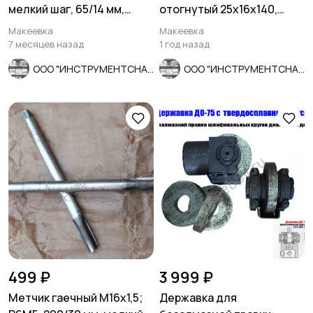
мелкий шаг, 65/14 мм,
отогнутый 25х16х140,
ГОСТ 7740-71, СССР.
Т5К10, 2102-0005, ГОСТ
Макеевка
Макеевка
18877-73.
7 месяцев назад
1 год назад
ООО "ИНСТРУМЕНТСНАБ"
ООО "ИНСТРУМЕНТСНАБ"
499 ₽
3 999 ₽
Метчик гаечный М16х1,5;
Державка для