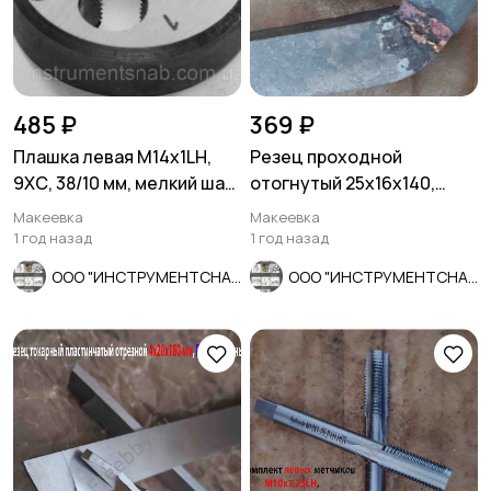
485 ₽
369 ₽
Плашка левая М14х1LH,
Резец проходной
9ХС, 38/10 мм, мелкий шаг,
отогнутый 25х16х140,
ГОСТ 9740-71
Т5К10, 2102-0005, ГОСТ
Макеевка
Макеевка
18877-73.
1 год назад
1 год назад
ООО "ИНСТРУМЕНТСНАБ"
ООО "ИНСТРУМЕНТСНАБ"