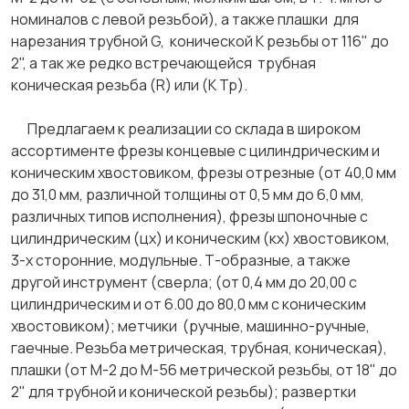
номиналов с левой резьбой), а также плашки для
нарезания трубной G, конической К резьбы от 116" до
2", а так же редко встречающейся трубная
коническая резьба (R) или (К Тр).
Предлагаем к реализации со склада в широком
ассортименте фрезы концевые с цилиндрическим и
коническим хвостовиком, фрезы отрезные (от 40,0 мм
до 31,0 мм, различной толщины от 0,5 мм до 6,0 мм,
различных типов исполнения), фрезы шпоночные с
цилиндрическим (цх) и коническим (кх) хвостовиком,
3-х сторонние, модульные. Т-образные, а также
другой инструмент (сверла; (от 0,4 мм до 20,00 с
цилиндрическим и от 6.00 до 80,0 мм с коническим
хвостовиком); метчики (ручные, машинно-ручные,
гаечные. Резьба метрическая, трубная, коническая),
плашки (от М-2 до М-56 метрической резьбы, от 18" до
2" для трубной и конической резьбы); развертки