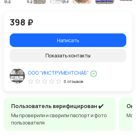
398 ₽
Написать
Показать контакты
ООО "ИНСТРУМЕНТСНАБ"
0 отзывов
Пользователь верифицирован ✔️
Онл
Мы проверили и сверили паспорт и фото
Мож
пользователя