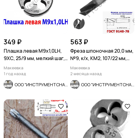
349 ₽
563 ₽
Плашка левая М9х1,0LH,
Фреза шпоночная 20,0 мм,
9ХС, 25/9 мм, мелкий шаг,
№9, к/х, КМ2, 107/22 мм,
2650-1662.
2235-0055, СССР.
Макеевка
Макеевка
1 год назад
2 месяца назад
ООО "ИНСТРУМЕНТСНАБ"
ООО "ИНСТРУМЕНТСНАБ"