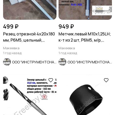
499 ₽
949 ₽
Резец отрезной 4х20х180
Метчик левый М10х1,25LH;
мм, Р6М5, цельный,
к-т из 2 шт, Р6М5, м/р,
пластинчатый.
80/24 мм, мелкий шаг
Макеевка
Макеевка
1 год назад
1 год назад
ООО "ИНСТРУМЕНТСНАБ"
ООО "ИНСТРУМЕНТСНАБ"