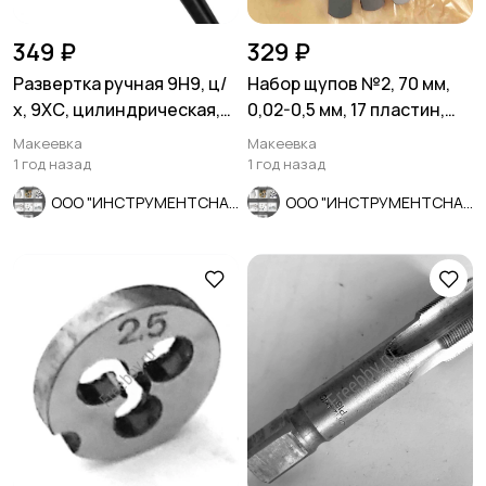
349 ₽
329 ₽
Развертка ручная 9Н9, ц/
Набор щупов №2, 70 мм,
х, 9ХС, цилиндрическая,
0,02-0,5 мм, 17 пластин,
124/52 мм, 2360-0132.
Россия.
Макеевка
Макеевка
1 год назад
1 год назад
ООО "ИНСТРУМЕНТСНАБ"
ООО "ИНСТРУМЕНТСНАБ"