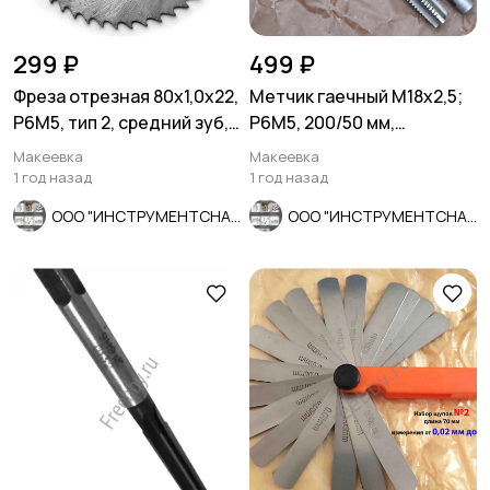
299 ₽
499 ₽
Фреза отрезная 80х1,0х22,
Метчик гаечный М18х2,5;
Р6М5, тип 2, средний зуб,
Р6М5, 200/50 мм,
Z48, СССР.
длинный, основной шаг,
Макеевка
Макеевка
СССР.
1 год назад
1 год назад
ООО "ИНСТРУМЕНТСНАБ"
ООО "ИНСТРУМЕНТСНАБ"