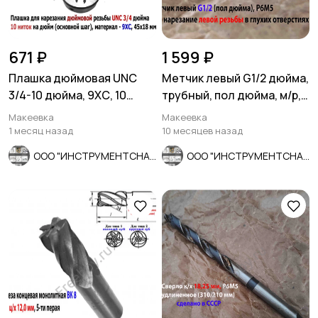
671 ₽
1 599 ₽
Плашка дюймовая UNC
Метчик левый G1/2 дюйма,
3/4-10 дюйма, 9ХС, 10
трубный, пол дюйма, м/р,
ниток на дюйм, 45/18 мм.
Р6М5, 80/35 мм, СССР
Макеевка
Макеевка
1 месяц назад
10 месяцев назад
ООО "ИНСТРУМЕНТСНАБ"
ООО "ИНСТРУМЕНТСНАБ"