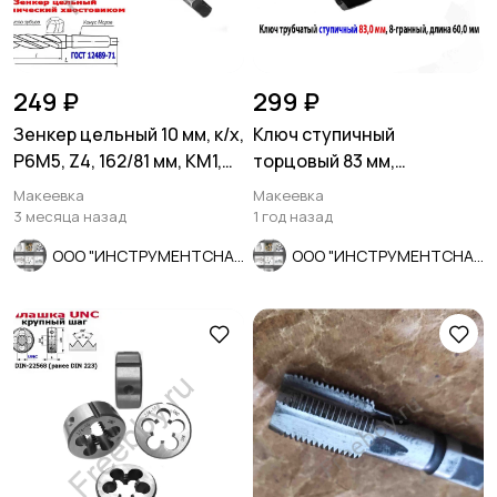
249 ₽
299 ₽
Зенкер цельный 10 мм, к/х,
Ключ ступичный
Р6М5, Z4, 162/81 мм, КМ1,
торцовый 83 мм,
2320-2556, СССР.
трубчатый, 8-гранный,
Макеевка
Макеевка
длина 60 мм, СССР
3 месяца назад
1 год назад
ООО "ИНСТРУМЕНТСНАБ"
ООО "ИНСТРУМЕНТСНАБ"