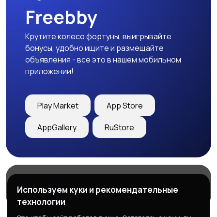
Freebby
Крутите колесо фортуны, выигрывайте
бонусы, удобно ищите и размещайте
объявления - все это в нашем мобильном
приложении!
Play Market
App Store
AppGallery
RuStore
Магазины
Блог
О нас
Используем куки и рекомендательные
Служба поддержки
технологии