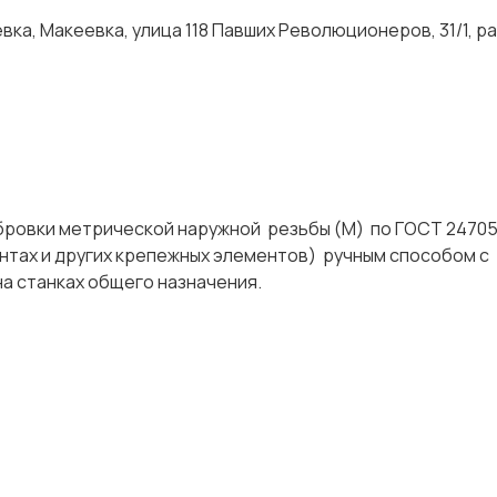
ка, Макеевка, улица 118 Павших Революционеров, 31/1, р
бровки метрической наружной резьбы (М) по ГОСТ 24705
интах и других крепежных элементов) ручным способом с
же на станках общего назначения.