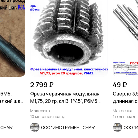
2 799 ₽
49 ₽
Р6М5,
Фреза червячная модульная
Сверло 3,5
елкий шаг,
М1,75, 20 гр, кл В, 1°45', Р6М5,
длинная се
63х27х50
СССР.
Макеевка
Макеевка
10 месяцев назад
1 год назад
СНАБ"
ООО "ИНСТРУМЕНТСНАБ"
ООО "