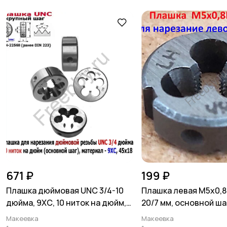
671 ₽
199 ₽
Плашка дюймовая UNC 3/4-10
Плашка левая М5х0,8
дюйма, 9ХС, 10 ниток на дюйм,
20/7 мм, основной ша
45/18 мм.
9740-71.
Макеевка
Макеевка