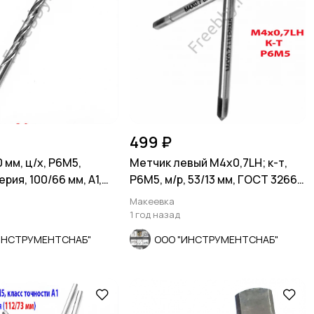
499 ₽
 мм, ц/х, Р6М5,
Метчик левый М4х0,7LH; к-т,
рия, 100/66 мм, А1,
Р6М5, м/р, 53/13 мм, ГОСТ 3266-
81
Макеевка
1 год назад
ИНСТРУМЕНТСНАБ"
ООО "ИНСТРУМЕНТСНАБ"