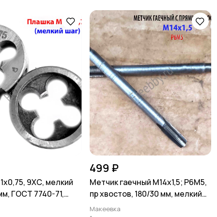
499 ₽
1х0,75, 9ХС, мелкий
Метчик гаечный М14х1,5; Р6М5,
 мм, ГОСТ 7740-71,
пр хвостов, 180/30 мм, мелкий
шаг, СССР.
Макеевка