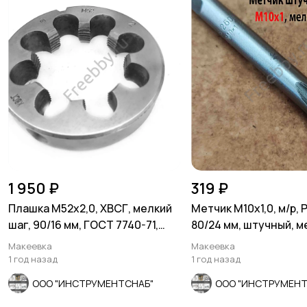
1 950 ₽
319 ₽
Плашка М52х2,0, ХВСГ, мелкий
Метчик М10х1,0, м/р, 
шаг, 90/16 мм, ГОСТ 7740-71,
80/24 мм, штучный, м
СССР.
шлифованный.
Макеевка
Макеевка
1 год назад
1 год назад
ООО "ИНСТРУМЕНТСНАБ"
ООО "ИНСТРУМЕНТ