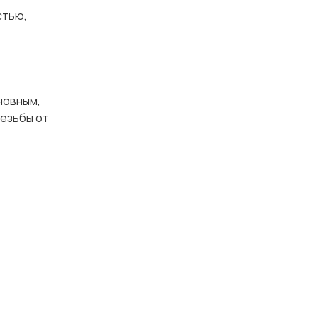
тью,
новным,
резьбы от