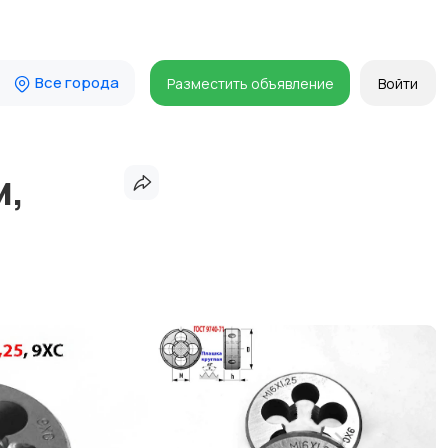
Все города
Разместить объявление
Войти
м,