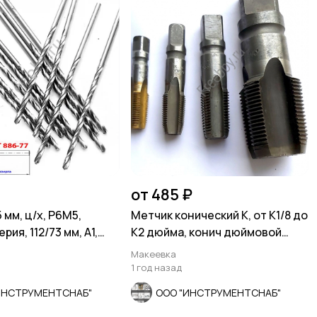
от 485 ₽
 мм, ц/х, Р6М5,
Метчик конический К, от К1/8 до
рия, 112/73 мм, А1,
К2 дюйма, конич дюймовой
резьба, асорт
Макеевка
1 год назад
ИНСТРУМЕНТСНАБ"
ООО "ИНСТРУМЕНТСНАБ"