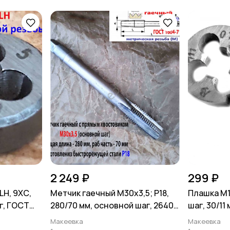
2 249 ₽
299 ₽
LH, 9ХС,
Метчик гаечный М30х3,5; Р18,
Плашка М1
г, ГОСТ
280/70 мм, основной шаг, 2640-
шаг, 30/11
0337, СССР
СССР
Макеевка
Макеевка