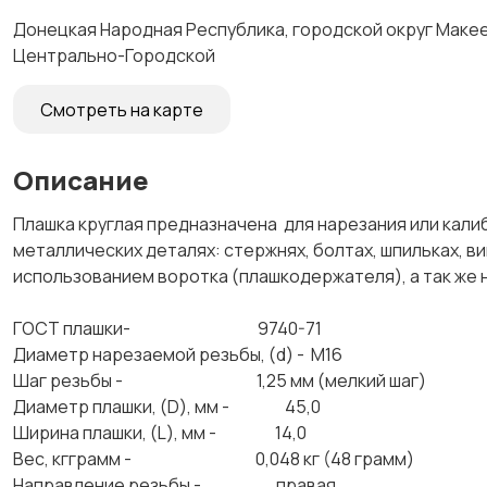
Донецкая Народная Республика, городской округ Макеев
Центрально-Городской
Смотреть на карте
Описание
Плашка круглая предназначена для нарезания или кали
металлических деталях: стержнях, болтах, шпильках, в
использованием воротка (плашкодержателя), а так 
ГОСТ плашки- 9740-71
Диаметр нарезаемой резьбы, (d) - М16
Шаг резьбы - 1,25 мм (мелкий шаг)
Диаметр плашки, (D), мм - 45,0
Ширина плашки, (L), мм - 14,0
Вес, кгграмм - 0,048 кг (48 грамм)
Направление резьбы - правая