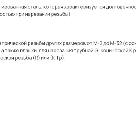
ая сталь, которая характеризуется долговечнос
ойкостью при нарезании резьбы)
трической резьбы других размеров от М-2 до М-52 (с ос
), а также плашки для нарезания трубной G, конической К 
еская резьба (R) или (К Тр).