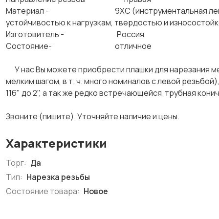
Материал - 9ХС (инструментальная легированн
устойчивостью к нагрузкам, твердостью и износост
Изготовитель - Россия
Состояние- отличное
У нас Вы можете приобрести плашки для нарезания ме
мелким шагом, в т. ч. много номиналов с левой резьбой
116" до 2", а так же редко встречающейся трубная конич
Звоните (пишите). Уточняйте наличие и цены.
Характеристики
Торг:
Да
Тип:
Нарезка резьбы
Состояние товара:
Новое