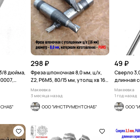
298 ₽
49 ₽
3/8 дюйма,
Фреза шпоночная 8,0 мм, ц/х,
Сверло 3,0
-0007,
Z2, Р6М5, 80/15 мм, утолщ хв 16
длинная се
мм, в/зав
СССР.
Макеевка
Макеевка
3 месяца назад
1 год назад
СНАБ"
ООО "ИНСТРУМЕНТСНАБ"
ООО "