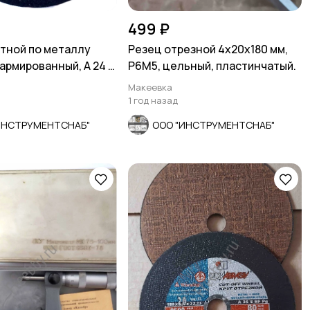
499 ₽
стной по металлу
Резец отрезной 4х20х180 мм,
 армированный, А 24 R
Р6М5, цельный, пластинчатый.
ос
Макеевка
1 год назад
ИНСТРУМЕНТСНАБ"
ООО "ИНСТРУМЕНТСНАБ"