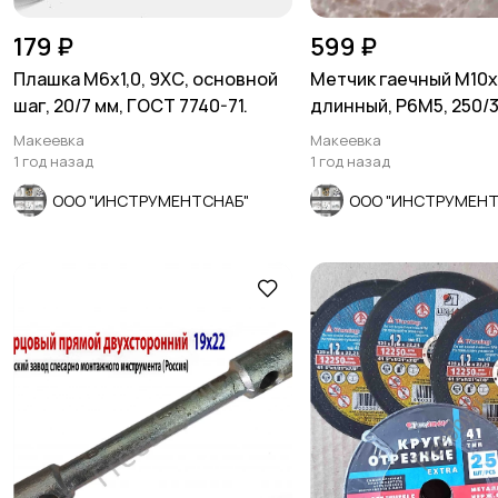
179 ₽
599 ₽
Плашка М6х1,0, 9ХС, основной
Метчик гаечный М10х1
шаг, 20/7 мм, ГОСТ 7740-71.
длинный, Р6М5, 250/3
основной шаг, 2640-
Макеевка
Макеевка
1 год назад
1 год назад
ООО "ИНСТРУМЕНТСНАБ"
ООО "ИНСТРУМЕНТ