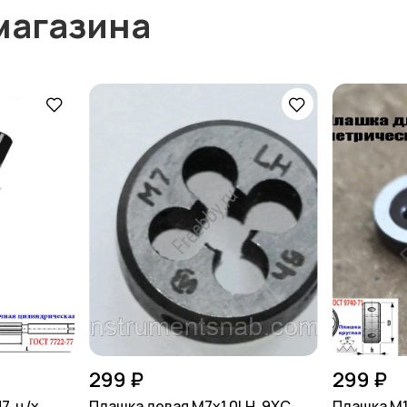
магазина
299 ₽
299 ₽
, ц/х,
Плашка левая М7х1,0LH, 9ХС,
Плашка М1