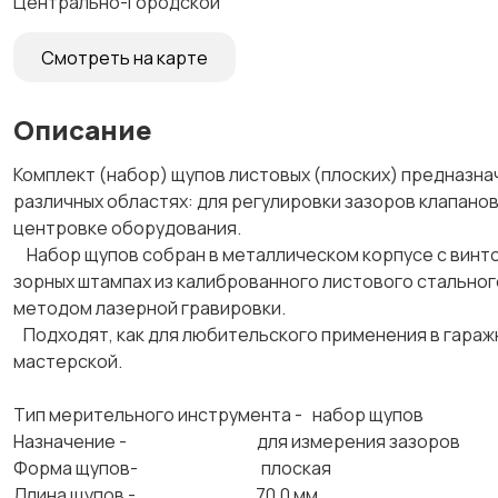
Центрально-Городской
Смотреть на карте
Описание
Комплект (набор) щу­пов листовых (плоских) пред­на­зна­ч
различных областях: для ре­гу­ли­ров­ки за­зо­ров клапанов, 
центровке обо­ру­до­ва­ния.
Набор щупов собран в металлическом корпусе с винтовым
зор­ных штампах из ка­либ­ро­ван­но­го ли­сто­во­го сталь­н
методом лазерной гра­ви­ров­ки.
Подходят, как для любительского применения в гаражн
мастерской.
Тип мерительного инструмента - набор щупов
Назначение - для измерения зазоров
Форма щупов- плоская
Длина щупов - 70,0 мм