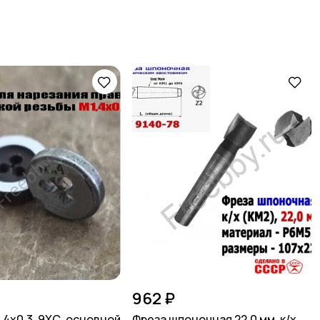
962 ₽
,4х0,3, 9ХС, основной
Фреза шпоночная 22,0 мм, к/х,