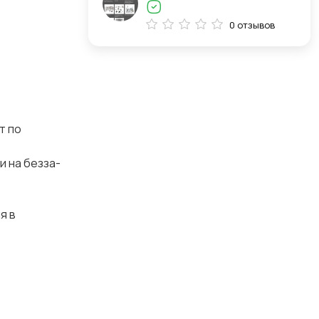
0 отзывов
от по
 на без­за­
я в