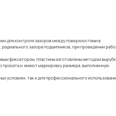
ен для контроля за­зо­ров между по­верх­но­стя­ми в
ра­ди­аль­но­го за­зо­ра под­шип­ни­ков, при про­ве­де­нии раб
 фик­са­то­ром, пластины из­го­тов­ле­ны методом вырубки
о­го проката и имеют мар­ки­ров­ку размера, вы­пол­нен­ную
ых условиях, так и для профессионального использовани