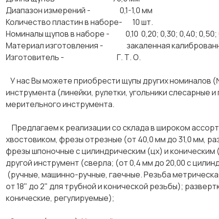
Диапазон измерений - 0,1-1,0 мм
Количество пластин в наборе- 10 шт.
Номиналы щупов в наборе - 0,10 0,20; 0,30; 0,40; 0,50; 0,6
Материал изготовления - закаленная калиброванн
Изготовитель - Г. Т. О.
У нас Вы можете приобрести щупы других номиналов (№
инструмента (линейки, рулетки, угольники слесарные и
мерительного инструмента.
Предлагаем к реализации со склада в широком ассорт
хвостовиком, фрезы отрезные (от 40,0 мм до 31,0 мм, ра
фрезы шпоночные с цилиндрическим (цх) и коническим (
другой инструмент (сверла; (от 0,4 мм до 20,00 с цилин
(ручные, машинно-ручные, гаечные. Резьба метрическая
от 18" до 2" для трубной и конической резьбы); развер
конические, регулируемые);