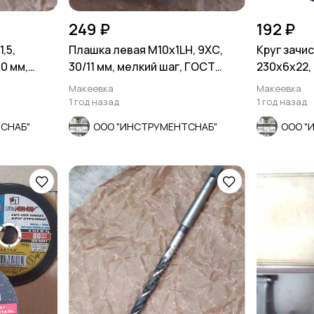
249 ₽
192 ₽
,5,
Плашка левая М10х1LH, 9ХС,
Круг зачи
0 мм,
30/11 мм, мелкий шаг, ГОСТ
230х6х22,
0
9740-71
BF, Луга, Р
Макеевка
Макеевка
1 год назад
1 год назад
СНАБ"
ООО "ИНСТРУМЕНТСНАБ"
ООО "