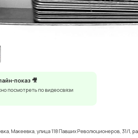
айн-показ 🎥
но посмотреть по видеосвязи
ка, Макеевка, улица 118 Павших Революционеров, 31/1, р