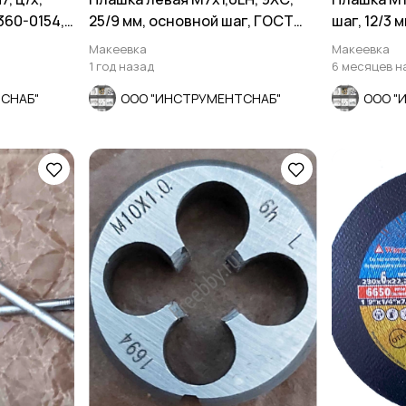
2360-0154,
25/9 мм, основной шаг, ГОСТ
шаг, 12/3 
9740-71.
Макеевка
Макеевка
1 год назад
6 месяцев н
СНАБ"
ООО "ИНСТРУМЕНТСНАБ"
ООО "