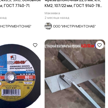
мм, ГОСТ 7740-71.
КМ2, 107/22 мм, ГОСТ 9140-78
ВИЗ, СССР
Макеевка
азад
2 месяца назад
ИНСТРУМЕНТСНАБ"
ООО "ИНСТРУМЕНТСНАБ"