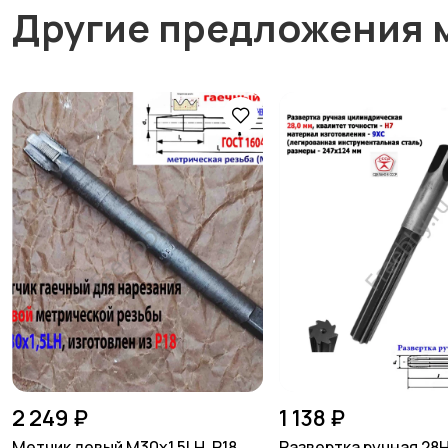
Другие предложения 
2 249 ₽
1 138 ₽
Метчик левый М30х1,5LH, Р18,
Развертка ручная 28Н7