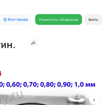
Все города
Разместить объявление
Войти
тин.