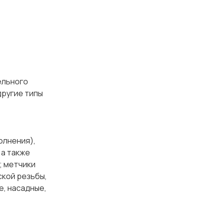
ельного
другие типы
олнения),
 а также
; метчики
ской резьбы,
е, насадные,