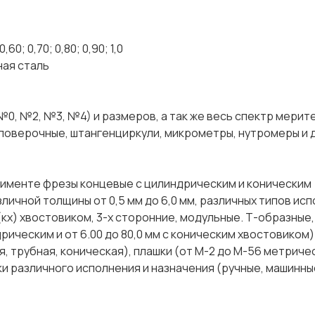
0; 0,70; 0,80; 0,90; 1,0
ая сталь
0, №2, №3, №4) и размеров, а так же весь спектр мерит
 поверочные, штангенциркули, микрометры, нутромеры и 
именте фрезы концевые с цилиндрическим и коническим
зличной толщины от 0,5 мм до 6,0 мм, различных типов исп
кх) хвостовиком, 3-х сторонние, модульные. Т-образные,
дрическим и от 6.00 до 80,0 мм с коническим хвостовиком)
, трубная, коническая), плашки (от М-2 до М-56 метриче
тки различного исполнения и назначения (ручные, машинны