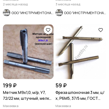
2 месяца назад
3 месяца назад
ООО "ИНСТРУМЕНТСНАБ"
ООО "ИНСТРУМЕНТСНАБ"
199 ₽
59 ₽
Метчик М9х1,0, м/р, У7,
Фреза шпоночная 3 мм, ц/
72/22 мм, штучный, мелкий
х, Р6М5, 37/5 мм, ГОСТ
шаг.
9140-78, СССР.
Макеевка
Макеевка