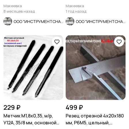
для правки шлиф кругов.
хвост, основн шаг, СССР.
Макеевка
Макеевка
8 месяцев назад
1 год назад
ООО "ИНСТРУМЕНТСНАБ"
ООО "ИНСТРУМЕНТСНАБ"
229 ₽
499 ₽
Метчик М1,8х0,35, м/р,
Резец отрезной 4х20х180
У12А, 35/8 мм, основной
мм, Р6М5, цельный,