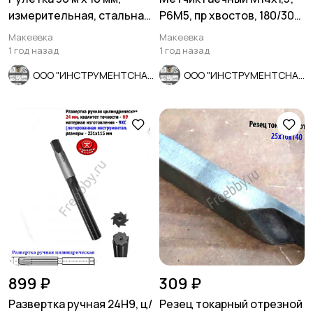
измерительная, стальная
Р6М5, пр хвостов, 180/30
лента, пластиковый корпу
мм, мелкий шаг, СССР.
Макеевка
Макеевка
1 год назад
1 год назад
ООО "ИНСТРУМЕНТСНАБ"
ООО "ИНСТРУМЕНТСНАБ"
899 ₽
309 ₽
Развертка ручная 24Н9, ц/
Резец токарный отрезной