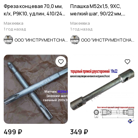
Фреза концевая 70,0 мм,
Плашка М52х1,5, 9ХС,
к/х, Р9К10, удлин, 410/240
мелкий шаг, 90/22 мм,
мм, Z6, КМ5, СССР.
ГОСТ 7740-71, СССР.
Макеевка
Макеевка
1 год назад
1 год назад
ООО "ИНСТРУМЕНТСНАБ"
ООО "ИНСТРУМЕНТСНАБ"
499 ₽
349 ₽