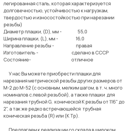
легированная сталь, которая характеризуется
долговечностью, устойчивостью к нагрузкам,
твердостью и износостойкостью при нарезании
резьбы)
Диаметр плашки, (D), мм - 55,0
Ширина плашки, (L), мм - 16,0
Направление резьбы - правая
Изготовитель - сделано в СССР
Состояние- отличное
У нас Вы можете приобрести плашки для
нарезания метрической резьбы других размеров от
М-2 до М-52 (с основным, мелким шагом, в т. ч. много
номиналов с левой резьбой), а также плашки для
нарезания трубной G, конической К резьбы от 116" до
2", а так же редко встречающейся трубная
коническая резьба (R) или (К Тр).
Предлагаем к реализации со склада в широком