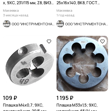
х, 9ХС, 231/115 мм, Z8, ВИЗ,
25х16х140, ВК8, ГОСТ
СССР.
18884-73, 2130-0009.
Макеевка
Макеевка
3 месяца назад
1 год назад
ООО "ИНСТРУМЕНТСНАБ"
ООО "ИНСТРУМЕНТСНАБ"
109 ₽
1 195 ₽
Плашка М4х0,7; 9ХС,
Плашка М33х1,5; 9ХС,