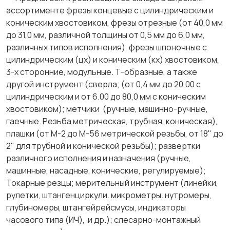
ассортименте фрезы концевые с цилиндрическим и
коническим хвостовиком, фрезы отрезные (от 40,0 мм
до 31,0 мм, различной толщины от 0,5 мм до 6,0 мм,
различных типов исполнения), фрезы шпоночные с
цилиндрическим (цх) и коническим (кх) хвостовиком,
3-х сторонние, модульные. Т-образные, а также
другой инструмент (сверла; (от 0,4 мм до 20,00 с
цилиндрическим и от 6.00 до 80,0 мм с коническим
хвостовиком); метчики (ручные, машинно-ручные,
гаечные. Резьба метрическая, трубная, коническая),
плашки (от М-2 до М-56 метрической резьбы, от 18" до
2" для трубной и конической резьбы); развертки
различного исполнения и назначения (ручные,
машинные, насадные, конические, регулируемые);
Токарные резцы; мерительный инструмент (линейки,
рулетки, штангенциркули. микрометры. нутромеры,
глубиномеры, штангейрейсмусы, индикаторы
часового типа (ИЧ), и др.); слесарно-монтажный