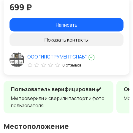
699 ₽
Написать
Показать контакты
ООО "ИНСТРУМЕНТСНАБ"
0 отзывов
Пользователь верифицирован ✔️
Онл
Мы проверили и сверили паспорт и фото
Мож
пользователя
Местоположение