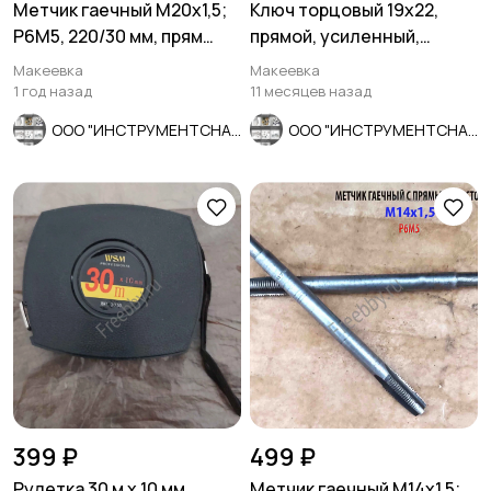
Метчик гаечный М20х1,5;
Ключ торцовый 19х22,
Р6М5, 220/30 мм, прям
прямой, усиленный,
хвост, мелкий шаг, СССР.
стержневой, КЗСМИ,
Макеевка
Макеевка
Россия.
1 год назад
11 месяцев назад
ООО "ИНСТРУМЕНТСНАБ"
ООО "ИНСТРУМЕНТСНАБ"
399 ₽
499 ₽
Рулетка 30 м х 10 мм,
Метчик гаечный М14х1,5;