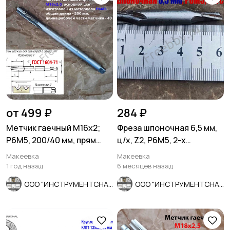
от 499 ₽
284 ₽
Метчик гаечный М16х2;
Фреза шпоночная 6,5 мм,
Р6М5, 200/40 мм, прям
ц/х, Z2, Р6М5, 2-х
хвост, основн шаг, СССР.
сторонняя, 60/12 мм,
Макеевка
Макеевка
СССР.
1 год назад
6 месяцев назад
ООО "ИНСТРУМЕНТСНАБ"
ООО "ИНСТРУМЕНТСНАБ"