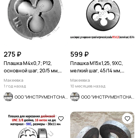
275 ₽
599 ₽
Плашка М4х0,7; Р12,
Плашка М15х1,25, 9ХС,
основной шаг, 20/5 мм,
мелкий шаг, 45/14 мм,
ГОСТ 7740-71, СССР.
ГОСТ 7740-71
Макеевка
Макеевка
1 год назад
10 месяцев назад
ООО "ИНСТРУМЕНТСНАБ"
ООО "ИНСТРУМЕНТСНАБ"