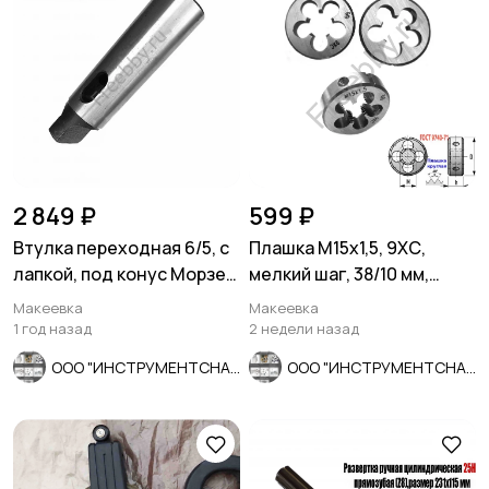
2 849 ₽
599 ₽
Втулка переходная 6/5, с
Плашка М15х1,5, 9ХС,
лапкой, под конус Морзе,
мелкий шаг, 38/10 мм,
с КМ6 на КМ5.
ГОСТ 7740-71
Макеевка
Макеевка
1 год назад
2 недели назад
ООО "ИНСТРУМЕНТСНАБ"
ООО "ИНСТРУМЕНТСНАБ"