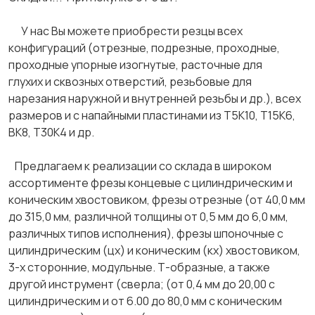
У нас Вы можете приобрести резцы всех
конфигураций (отрезные, подрезные, проходные,
проходные упорные изогнутые, расточные для
глухих и сквозных отверстий, резьбовые для
нарезания наружной и внутренней резьбы и др.), всех
размеров и с напайными пластинами из Т5К10, Т15К6,
ВК8, Т30К4 и др.
Предлагаем к реализации со склада в широком
ассортименте фрезы концевые с цилиндрическим и
коническим хвостовиком, фрезы отрезные (от 40,0 мм
до 315,0 мм, различной толщины от 0,5 мм до 6,0 мм,
различных типов исполнения), фрезы шпоночные с
цилиндрическим (цх) и коническим (кх) хвостовиком,
3-х сторонние, модульные. Т-образные, а также
другой инструмент (сверла; (от 0,4 мм до 20,00 с
цилиндрическим и от 6.00 до 80,0 мм с коническим