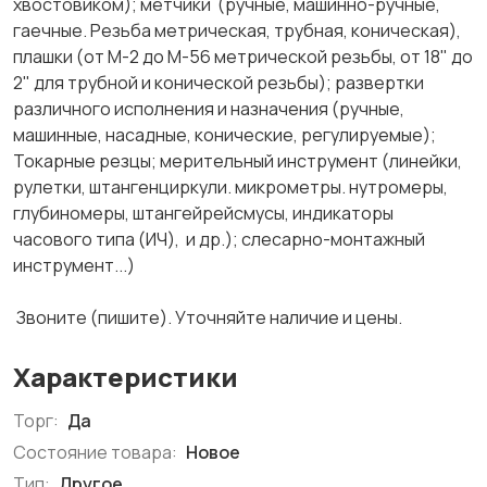
хвостовиком); метчики (ручные, машинно-ручные,
гаечные. Резьба метрическая, трубная, коническая),
плашки (от М-2 до М-56 метрической резьбы, от 18" до
2" для трубной и конической резьбы); развертки
различного исполнения и назначения (ручные,
машинные, насадные, конические, регулируемые);
Токарные резцы; мерительный инструмент (линейки,
рулетки, штангенциркули. микрометры. нутромеры,
глубиномеры, штангейрейсмусы, индикаторы
часового типа (ИЧ), и др.); слесарно-монтажный
инструмент...)
Звоните (пишите). Уточняйте наличие и цены.
Характеристики
Торг:
Да
Состояние товара:
Новое
Тип:
Другое