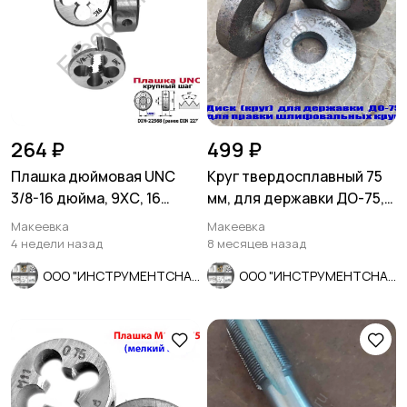
264 ₽
499 ₽
Плашка дюймовая UNC
Круг твердосплавный 75
3/8-16 дюйма, 9ХС, 16
мм, для державки ДО-75,
ниток на дюйм, 30/11 мм.
для правки шлиф кругов.
Макеевка
Макеевка
4 недели назад
8 месяцев назад
ООО "ИНСТРУМЕНТСНАБ"
ООО "ИНСТРУМЕНТСНАБ"