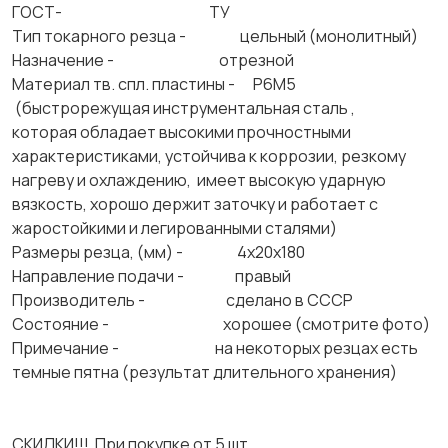
ГОСТ- ТУ
Тип токарного резца - цельный (монолитный)
Назначение - отрезной
Материал тв. спл. пластины - Р6М5
(быстрорежущая инструментальная сталь ,
которая обладает высокими прочностными
характеристиками, устойчива к коррозии, резкому
нагреву и охлаждению, имеет высокую ударную
вязкость, хорошо держит заточку и работает с
жаростойкими и легированными сталями)
Размеры резца, (мм) - 4х20х180
Направление подачи - правый
Производитель - сделано в СССР
Состояние - хорошее (смотрите фото)
Примечание - на некоторых резцах есть
темные пятна (результат длительного хранения)
СКИДКИ!!! При покупке от 5 шт.