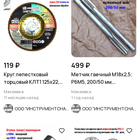
119 ₽
499 ₽
Круг лепестковый
Метчик гаечный М18х2,5;
торцовый КЛТ1 125х22,
Р6М5, 200/50 мм,
Prof, зерно А320, , для
длинный, основной шаг,
Макеевка
Макеевка
полир.
СССР.
11 месяцев назад
1 год назад
ООО "ИНСТРУМЕНТСНАБ"
ООО "ИНСТРУМЕНТСНАБ"