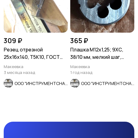
309 ₽
365 ₽
Резец отрезной
Плашка М12х1,25; 9ХС,
25х16х140, Т5К10, ГОСТ
38/10 мм, мелкий шаг,
18884-73, 2130-0009.
ГОСТ 7740-71.
Макеевка
Макеевка
3 месяца назад
1 год назад
ООО "ИНСТРУМЕНТСНАБ"
ООО "ИНСТРУМЕНТСНАБ"