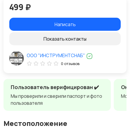
499 ₽
Написать
Показать контакты
ООО "ИНСТРУМЕНТСНАБ"
0 отзывов
Пользователь верифицирован ✔️
Онл
Мы проверили и сверили паспорт и фото
Мож
пользователя
Местоположение