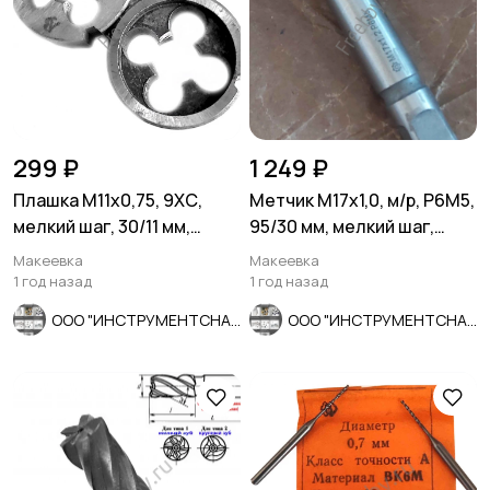
299 ₽
1 249 ₽
Плашка М11х0,75, 9ХС,
Метчик М17х1,0, м/р, Р6М5,
мелкий шаг, 30/11 мм,
95/30 мм, мелкий шаг,
ГОСТ 7740-71, СССР
прох, ГОСТ 3266-81.
Макеевка
Макеевка
1 год назад
1 год назад
ООО "ИНСТРУМЕНТСНАБ"
ООО "ИНСТРУМЕНТСНАБ"