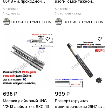
66/19 мм, проходной,
изогн, с монтажной
мелкий шаг, шлифов.
лопаткой, оцинкованный,
Макеевка
Макеевка
СССР.
1 год назад
7 месяцев назад
ООО "ИНСТРУМЕНТСНАБ"
ООО "ИНСТРУМЕНТСНАБ"
698 ₽
999 ₽
Метчик дюймовый UNC
Развертка ручная
1/2-13 дюйма, к-т, 9ХС, 13
цилиндрическая 26Н7, ц/