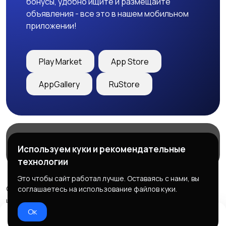
бонусы, удобно ищите и размещайте
объявления - все это в нашем мобильном
приложении!
Play Market
App Store
AppGallery
RuStore
Магазины
Блог
О нас
Используем куки и рекомендательные
Служба поддержки
технологии
Это чтобы сайт работал лучше. Оставаясь с нами, вы
© 2026 Freebby - Сервис бесплатных объявлений ДНР
соглашаетесь на использование файлов куки.
и ЛНР
Ок
Правила сервиса
Политика конфиденциальности