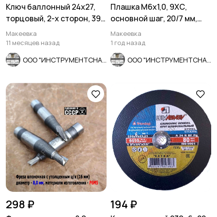
Ключ баллонный 24х27,
Плашка М6х1,0, 9ХС,
торцовый, 2-х сторон, 390
основной шаг, 20/7 мм,
мм, для ГАЗ, КамАЗ.
ГОСТ 7740-71.
Макеевка
Макеевка
11 месяцев назад
1 год назад
ООО "ИНСТРУМЕНТСНАБ"
ООО "ИНСТРУМЕНТСНАБ"
298 ₽
194 ₽