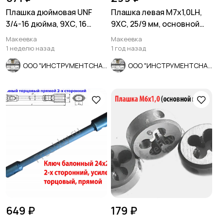
Плашка дюймовая UNF
Плашка левая М7х1,0LH,
3/4-16 дюйма, 9ХС, 16
9ХС, 25/9 мм, основной
нитей, мелкий шаг, 45/14
шаг, ГОСТ 9740-71.
Макеевка
Макеевка
мм
1 неделю назад
1 год назад
ООО "ИНСТРУМЕНТСНАБ"
ООО "ИНСТРУМЕНТСНАБ"
649 ₽
179 ₽