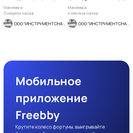
ниток на дюйм, 90/30
х, 9ХС, 231/115 мм, Z8,
Макеевка
Макеевка
СССР.
3 недели назад
4 месяца назад
ООО "ИНСТРУМЕНТСНАБ"
ООО "ИНСТРУМЕНТСНАБ"
Мобильное
приложение
Freebby
Крутите колесо фортуны, выигрывайте