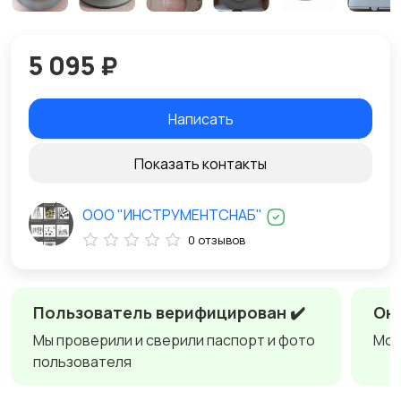
5 095 ₽
Написать
Показать контакты
ООО "ИНСТРУМЕНТСНАБ"
0 отзывов
Пользователь верифицирован ✔️
Онл
Мы проверили и сверили паспорт и фото
Мож
пользователя