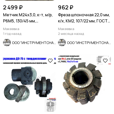
2 499 ₽
962 ₽
Метчик М24х3,0, к-т, м/р,
Фреза шпоночная 22,0 мм,
Р6М5, 130/45 мм,
к/х, КМ2, 107/22 мм, ГОСТ
основной шаг,
9140-78 ВИЗ, СССР
Макеевка
Макеевка
шлифованный.
1 год назад
2 месяца назад
ООО "ИНСТРУМЕНТСНАБ"
ООО "ИНСТРУМЕНТСНАБ"