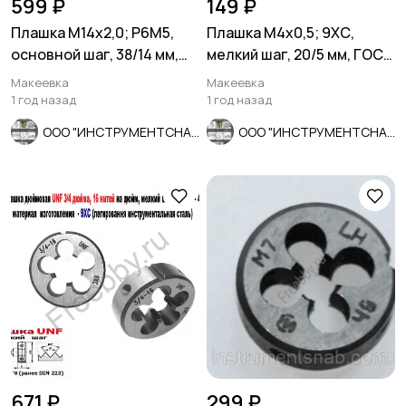
599 ₽
149 ₽
Плашка М14х2,0; Р6М5,
Плашка М4х0,5; 9ХС,
основной шаг, 38/14 мм,
мелкий шаг, 20/5 мм, ГОСТ
ГОСТ 7740-71, СССР.
7740-71, СССР.
Макеевка
Макеевка
1 год назад
1 год назад
ООО "ИНСТРУМЕНТСНАБ"
ООО "ИНСТРУМЕНТСНАБ"
671 ₽
299 ₽