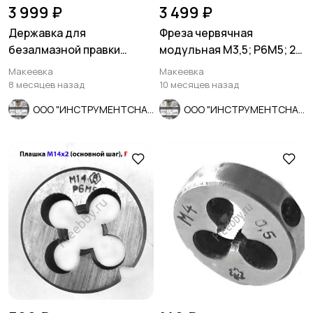
3 999 ₽
3 499 ₽
Державка для
Фреза червячная
безалмазной правки
модульная М3,5; Р6М5; 20
шлифовальных кругов
гр, класс С, 3°4'; 70х27х75.
Макеевка
Макеевка
ДО-75 с кругом.
8 месяцев назад
10 месяцев назад
ООО "ИНСТРУМЕНТСНАБ"
ООО "ИНСТРУМЕНТСНАБ"