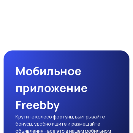
Бытовая техника
Мобильное
Хобби и развлечения
приложение
Freebby
Животные
Крутите колесо фортуны, выигрывайте
бонусы, удобно ищите и размещайте
объявления - все это в нашем мобильном