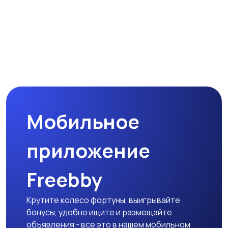
Бытовая техника
Мобильное
Хобби и развлечения
приложение
Freebby
Животные
Крутите колесо фортуны, выигрывайте
бонусы, удобно ищите и размещайте
объявления - все это в нашем мобильном