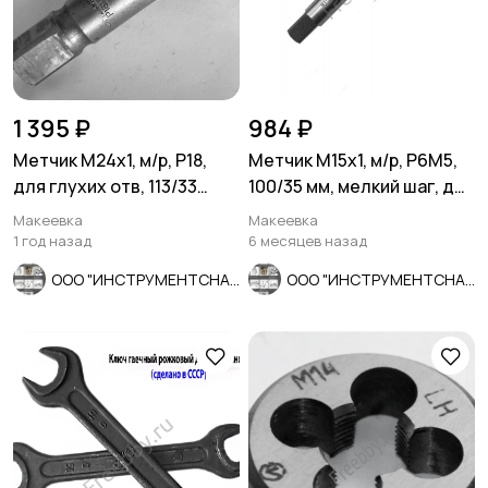
1 395 ₽
984 ₽
Метчик М24х1, м/р, Р18,
Метчик М15х1, м/р, Р6М5,
для глухих отв, 113/33
100/35 мм, мелкий шаг, для
мм,мелкий шаг, СССР.
скв и глух резьбы.
Макеевка
Макеевка
1 год назад
6 месяцев назад
ООО "ИНСТРУМЕНТСНАБ"
ООО "ИНСТРУМЕНТСНАБ"