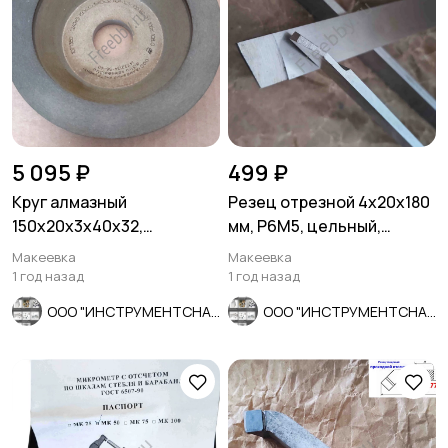
5 095 ₽
499 ₽
Круг алмазный
Резец отрезной 4х20х180
150х20х3х40х32,
мм, Р6М5, цельный,
чашечный, АС4, 12А2-45,
пластинчатый.
Макеевка
Макеевка
зерно 125/100.
1 год назад
1 год назад
ООО "ИНСТРУМЕНТСНАБ"
ООО "ИНСТРУМЕНТСНАБ"