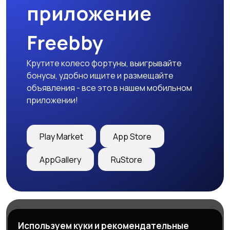
приложение
Freebby
Крутите колесо фортуны, выигрывайте
бонусы, удобно ищите и размещайте
объявления - все это в нашем мобильном
приложении!
Play Market
App Store
AppGallery
RuStore
Магазины
Блог
О нас
Используем куки и рекомендательные
Служба поддержки