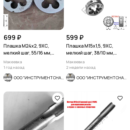
699 ₽
599 ₽
Плашка М24х2, 9ХС,
Плашка М15х1,5, 9ХС,
мелкий шаг, 55/16 мм,
мелкий шаг, 38/10 мм,
ГОСТ 7740-71, сделано в
ГОСТ 7740-71
Макеевка
Макеевка
СССР
1 год назад
2 недели назад
ООО "ИНСТРУМЕНТСНАБ"
ООО "ИНСТРУМЕНТСНАБ"