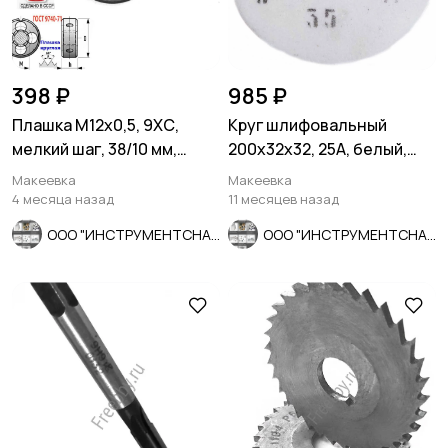
398 ₽
985 ₽
Плашка М12х0,5, 9ХС,
Круг шлифовальный
мелкий шаг, 38/10 мм,
200х32х32, 25А, белый,
ГОСТ 7740-71, сдел в
40СМ2, среднее зерно.
Макеевка
Макеевка
СССР.
4 месяца назад
11 месяцев назад
ООО "ИНСТРУМЕНТСНАБ"
ООО "ИНСТРУМЕНТСНАБ"