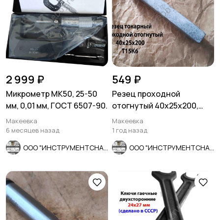
2 999 ₽
549 ₽
Микрометр МК50, 25-50
Резец проходной
мм, 0,01 мм, ГОСТ 6507-90.
отогнутый 40х25х200,
Т15К6, 2102-0063, ГОСТ
Макеевка
Макеевка
18877-73, СССР.
6 месяцев назад
1 год назад
ООО "ИНСТРУМЕНТСНАБ"
ООО "ИНСТРУМЕНТСНАБ"