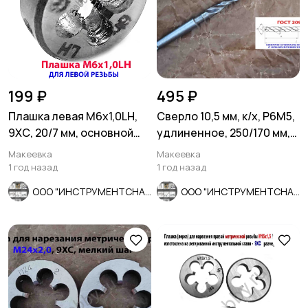
199 ₽
495 ₽
Плашка левая М6х1,0LH,
Сверло 10,5 мм, к/х, Р6М5,
9ХС, 20/7 мм, основной
удлиненное, 250/170 мм,
шаг, ГОСТ 9740-71.
КМ1, СССР.
Макеевка
Макеевка
1 год назад
1 год назад
ООО "ИНСТРУМЕНТСНАБ"
ООО "ИНСТРУМЕНТСНАБ"