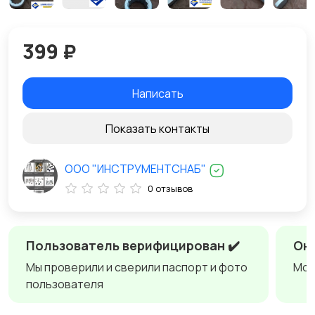
399 ₽
Написать
Показать контакты
ООО "ИНСТРУМЕНТСНАБ"
0 отзывов
Пользователь верифицирован ✔️
Онл
Мы проверили и сверили паспорт и фото
Мож
пользователя