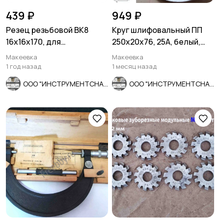
439 ₽
949 ₽
Резец резьбовой ВК8
Круг шлифовальный ПП
16х16х170, для
250х20х76, 25А, белый,
внутренней резьбы 2662-
F90, K-L V, мелкое зерно.
Макеевка
Макеевка
0005.
1 год назад
1 месяц назад
ООО "ИНСТРУМЕНТСНАБ"
ООО "ИНСТРУМЕНТСНАБ"