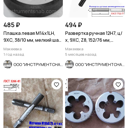
485 ₽
494 ₽
Плашка левая М14х1LH,
Развертка ручная 12Н7, ц/
9ХС, 38/10 мм, мелкий шаг,
х, 9ХС, Z8, 152/76 мм,
ГОСТ 9740-71
цилиндрическая.
Макеевка
Макеевка
1 год назад
5 месяцев назад
ООО "ИНСТРУМЕНТСНАБ"
ООО "ИНСТРУМЕНТСНАБ"