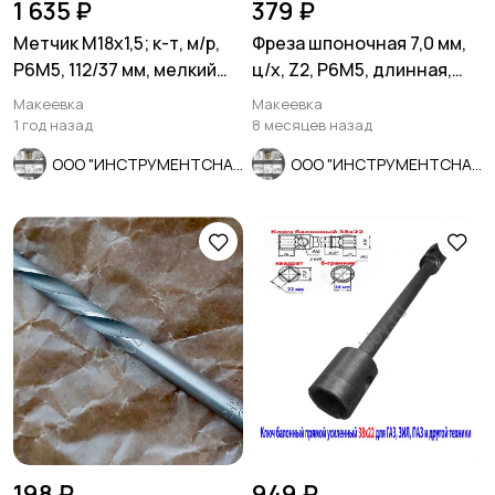
1 635 ₽
379 ₽
Метчик М18х1,5; к-т, м/р,
Фреза шпоночная 7,0 мм,
Р6М5, 112/37 мм, мелкий
ц/х, Z2, Р6М5, длинная,
шаг, шлифованный, ГО
80/40 мм, внутризав.
Макеевка
Макеевка
1 год назад
8 месяцев назад
ООО "ИНСТРУМЕНТСНАБ"
ООО "ИНСТРУМЕНТСНАБ"
198 ₽
949 ₽