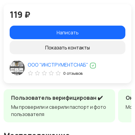
119 ₽
Написать
Показать контакты
ООО "ИНСТРУМЕНТСНАБ"
0 отзывов
Пользователь верифицирован ✔️
Онл
Мы проверили и сверили паспорт и фото
Мож
пользователя