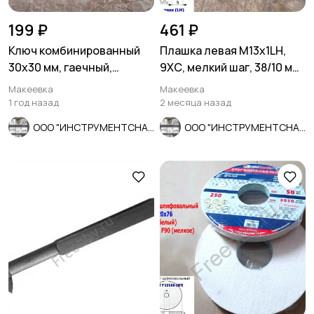
199 ₽
461 ₽
Ключ комбинированный
Плашка левая М13х1LH,
30х30 мм, гаечный,
9ХС, мелкий шаг, 38/10 мм,
рожково-накидной, СССР.
ГОСТ 7740-71
Макеевка
Макеевка
1 год назад
2 месяца назад
ООО "ИНСТРУМЕНТСНАБ"
ООО "ИНСТРУМЕНТСНАБ"