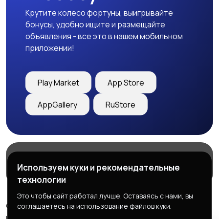
Крутите колесо фортуны, выигрывайте
бонусы, удобно ищите и размещайте
объявления - все это в нашем мобильном
приложении!
Play Market
App Store
AppGallery
RuStore
Магазины
Блог
О нас
Используем куки и рекомендательные
Служба поддержки
технологии
Это чтобы сайт работал лучше. Оставаясь с нами, вы
© 2026 Freebby - Сервис бесплатных объявлений ДНР
соглашаетесь на использование файлов куки.
и ЛНР