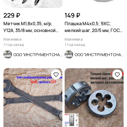
229 ₽
149 ₽
Метчик М1,8х0,35, м/р,
Плашка М4х0,5; 9ХС,
У12А, 35/8 мм, основной
мелкий шаг, 20/5 мм, ГОСТ
шаг, СССР.
7740-71, СССР.
Макеевка
Макеевка
1 год назад
1 год назад
ООО "ИНСТРУМЕНТСНАБ"
ООО "ИНСТРУМЕНТСНАБ"