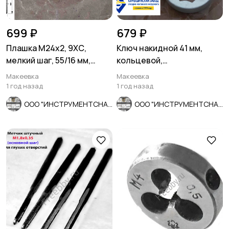
699 ₽
679 ₽
Плашка М24х2, 9ХС,
Ключ накидной 41 мм,
мелкий шаг, 55/16 мм,
кольцевой,
ГОСТ 7740-71, сделано в
односторонний,
Макеевка
Макеевка
СССР
укороченный, оцинкованн
1 год назад
1 год назад
ООО "ИНСТРУМЕНТСНАБ"
ООО "ИНСТРУМЕНТСНАБ"