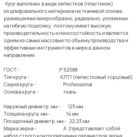
Круг выполнен в виде лепестков (пластинок)
из шлифовального материала на тканевой основе,
размещенных веерообразно, радиально, уложенных
на гибкую подложку, поэтому имеет высокую
производительность и износостойкость и является
одним из самых массовых по объему производства и
эффективных инструментов в мире в данном
направлении.
ГОСТ- Р 52588
Тип круга - КЛТ1 (лепестковый торцовый)
Серия круга - Professional
Основа круга - ткань
Наружный диаметр, мм - 125 мм
Толщина круга, мм - 14 мм
Посадочный диаметр, мм - 22,23 мм
Марка зерна - А (представляет собой
набор строго контролируемых параметров зерна,