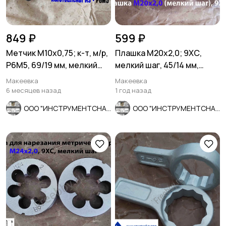
849 ₽
599 ₽
Метчик М10х0,75; к-т, м/р,
Плашка М20х2,0; 9ХС,
Р6М5, 69/19 мм, мелкий
мелкий шаг, 45/14 мм,
шаг, шлифов, СССР.
ГОСТ 7740-71, СССР.
Макеевка
Макеевка
6 месяцев назад
1 год назад
ООО "ИНСТРУМЕНТСНАБ"
ООО "ИНСТРУМЕНТСНАБ"