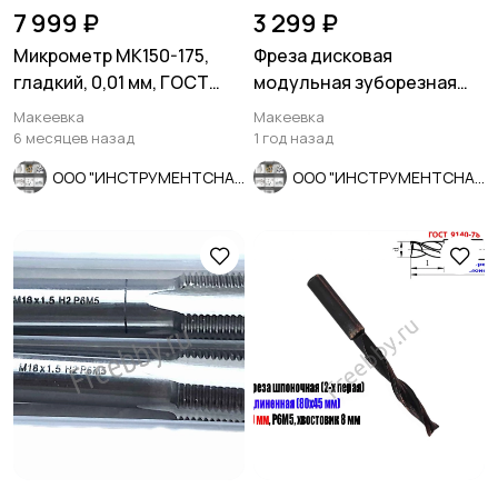
7 999 ₽
3 299 ₽
Микрометр МК150-175,
Фреза дисковая
гладкий, 0,01 мм, ГОСТ
модульная зуборезная
6507-90, СССР.
М0,8; Р6М5, 20°, Z12, к-т 8
Макеевка
Макеевка
шт
6 месяцев назад
1 год назад
ООО "ИНСТРУМЕНТСНАБ"
ООО "ИНСТРУМЕНТСНАБ"