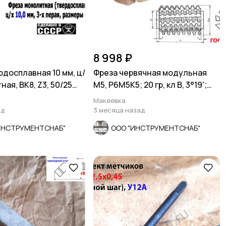
8 998 ₽
рдосплавная 10 мм, ц/
Фреза червячная модульная
ная, ВК8, Z3, 50/25
М5, Р6М5К5; 20 гр, кл В, 3°19';
100х32х100.
Макеевка
ад
3 месяца назад
ИНСТРУМЕНТСНАБ"
ООО "ИНСТРУМЕНТСНАБ"