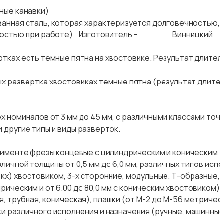
ые канавки)
 сталь, которая характеризуется долговечностью,
стойкостью при работе) Изготовитель - Винницкий
сть темные пятна на хвостовике. Результат длите
звертка хвостовиках темные пятна (результат длите
х номиналов от 3 мм до 45 мм, с различными классами то
и другие типы и виды разверток.
именте фрезы концевые с цилиндрическим и коническим
зличной толщины от 0,5 мм до 6,0 мм, различных типов исп
кх) хвостовиком, 3-х сторонние, модульные. Т-образные,
дрическим и от 6.00 до 80,0 мм с коническим хвостовиком)
, трубная, коническая), плашки (от М-2 до М-56 метриче
тки различного исполнения и назначения (ручные, машинны