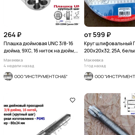
264 ₽
от 599 ₽
Плашка дюймовая UNC 3/8-16
Круг шлифовальный 
дюйма, 9ХС, 16 ниток на дюйм,
200х20х32, 25А, белы
30/11 мм.
зерно, Луга, Россия.
Макеевка
Макеевка
4 недели назад
1 год назад
ООО "ИНСТРУМЕНТСНАБ"
ООО "ИНСТРУМЕНТ