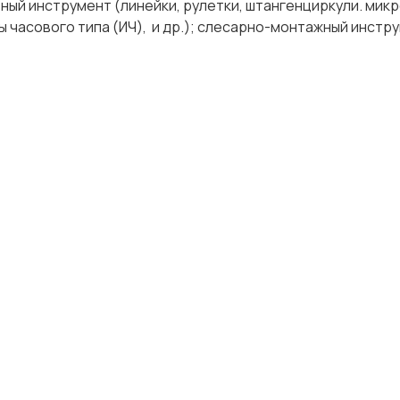
ный инструмент (линейки, рулетки, штангенциркули. мик
 часового типа (ИЧ), и др.); слесарно-монтажный инстру