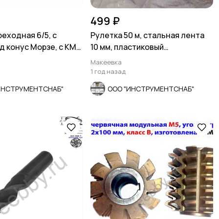
499 ₽
реходная 6/5, с
Рулетка 50 м, стальная лента
од конус Морзе, с КМ6
10 мм, пластиковый
ударопрочный корпус, ч
Макеевка
1 год назад
ИНСТРУМЕНТСНАБ"
ООО "ИНСТРУМЕНТСНАБ"