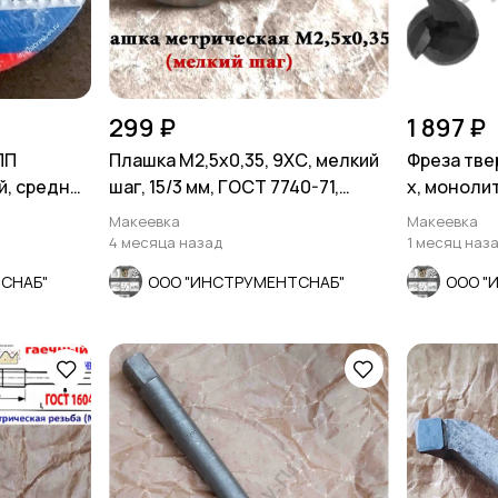
299 ₽
1 897 ₽
ПП
Плашка М2,5х0,35, 9ХС, мелкий
Фреза тве
й, средн
шаг, 15/3 мм, ГОСТ 7740-71,
х, монолит
СССР.
мм, СССР
Макеевка
Макеевка
4 месяца назад
1 месяц наз
СНАБ"
ООО "ИНСТРУМЕНТСНАБ"
ООО "