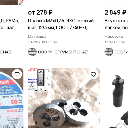
от 278 ₽
2 849 ₽
0, Р6М5,
Плашка М3х0,35, 9ХС, мелкий
Втулка пе
сн шаг,
шаг, 12/3 мм, ГОСТ 7740-71,
лапкой, п
сделано в СССР
на КМ5.
Макеевка
Макеевка
2 месяца назад
1 год назад
СНАБ"
ООО "ИНСТРУМЕНТСНАБ"
ООО "