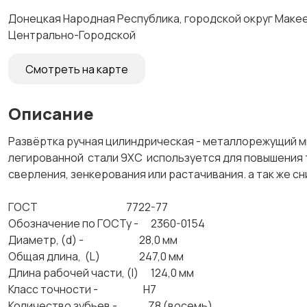
Донецкая Народная Республика, городской округ Макеев
Центрально-Городской
Смотреть на карте
Описание
Развёртка ручная цилиндрическая - металлорежущий м
легированной стали 9ХС используется для повышения
сверления, зенкерования или растачивания. а так 
ГОСТ 7722-77
Обозначение по ГОСТу - 2360-0154
Диаметр, (d) - 28,0 мм
Общая длина, (L) 247,0 мм
Длина рабочей части, (l) 124,0 мм
Класс точности - Н7
Количество зубьев - Z8 (восемь)