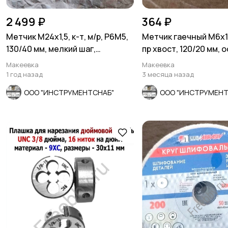
2 499 ₽
364 ₽
Метчик М24х1,5, к-т, м/р, Р6М5,
Метчик гаечный М6х1,
130/40 мм, мелкий шаг,
пр хвост, 120/20 мм, о
шлифованный.
2640-0053, СССР.
Макеевка
Макеевка
1 год назад
3 месяца назад
ООО "ИНСТРУМЕНТСНАБ"
ООО "ИНСТРУМЕНТ