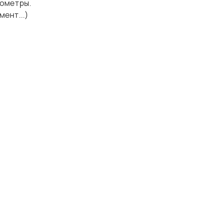
рометры.
мент...)