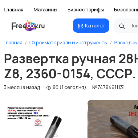
Главная
Магазины
Бизнес тарифы
Безопасн
Каталог
Главная
Стройматериалы и инструменты
Расходны
Развертка ручная 28Н
Z8, 2360-0154, СССР.
3 месяца назад
86 (1 сегодня)
№74784911131