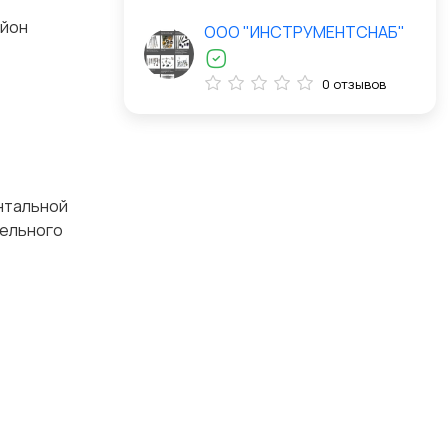
айон
ООО "ИНСТРУМЕНТСНАБ"
0 отзывов
нтальной
тельного
ок.