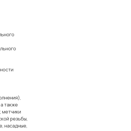
льного
льного
чности
олнения),
 а также
; метчики
ской резьбы,
е, насадные,