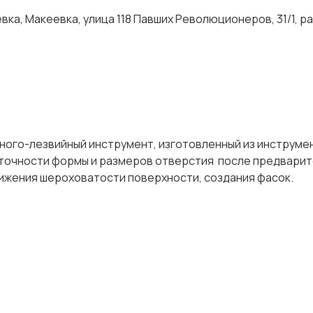
ка, Макеевка, улица 118 Павших Революционеров, 31/1, р
ного-лезвийный инструмент, изготовленный из инструме
 точности формы и размеров отверстия после предвари
же снижения шероховатости поверхности, создания фас