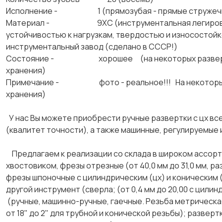
Исполнение - 1 (прямозубая - прямые стружечн
Материал - 9ХС (инструментальная легированная
устойчивостью к нагрузкам, твердостью и износо
инструментальный завод (сделано в СССР!)
Состояние - хорошее (на некоторых развертках е
хранения)
Примечание - фото - реальное!!! На некоторых ра
хранения)
У нас Вы можете приобрести ручные развертки с цх все
(квалитет точности), а также машинные, регулируемые 
Предлагаем к реализации со склада в широком ассорт
хвостовиком, фрезы отрезные (от 40,0 мм до 31,0 мм, ра
фрезы шпоночные с цилиндрическим (цх) и коническим (
другой инструмент (сверла; (от 0,4 мм до 20,00 с цилин
(ручные, машинно-ручные, гаечные. Резьба метрическая
от 18" до 2" для трубной и конической резьбы); развер