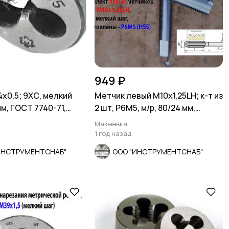
949 ₽
х0,5; 9ХС, мелкий
Метчик левый М10х1,25LH; к-т из
мм, ГОСТ 7740-71,
2 шт, Р6М5, м/р, 80/24 мм,
мелкий шаг
Макеевка
1 год назад
ИНСТРУМЕНТСНАБ"
ООО "ИНСТРУМЕНТСНАБ"