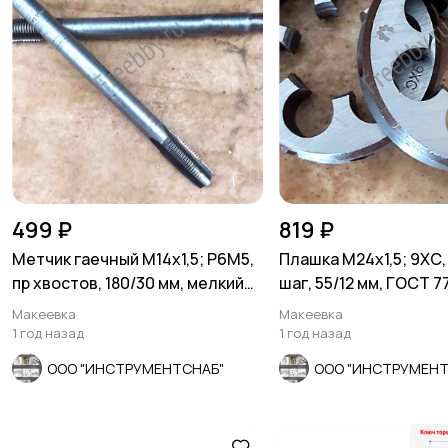
499 ₽
819 ₽
Метчик гаечный М14х1,5; Р6М5,
Плашка М24х1,5; 9ХС,
пр хвостов, 180/30 мм, мелкий
шаг, 55/12 мм, ГОСТ 7
шаг, СССР.
Макеевка
Макеевка
1 год назад
1 год назад
ООО "ИНСТРУМЕНТСНАБ"
ООО "ИНСТРУМЕНТ