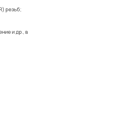
R) резьб;
ие и др., в