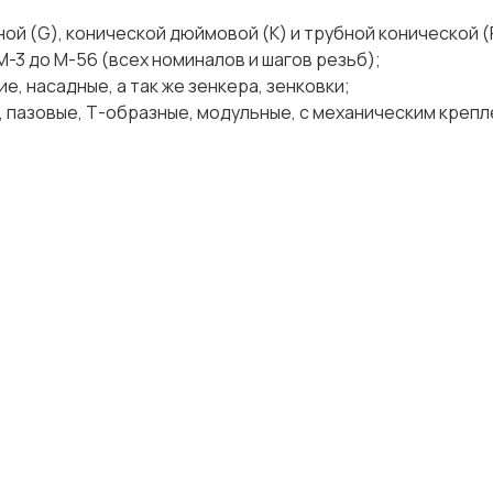
ной (G), конической дюймовой (К) и трубной конической (
М-3 до М-56 (всех номиналов и шагов резьб);
е, насадные, а так же зенкера, зенковки;
 пазовые, Т-образные, модульные, с механическим креплен