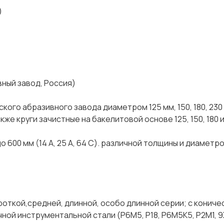
)
ый завод, Россия)
ого абразивного завода диаметром 125 мм, 150, 180, 230 
акже круги зачистные на бакелитовой основе 125, 150, 180 
 600 мм (14 А, 25 А, 64 С). различной толщины и диаметр
ороткой,средней, длинной, особо длинной серии; с кониче
ой инструментальной стали (Р6М5, Р18, Р6М5К5, Р2М1, 9ХС