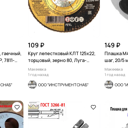
109 ₽
149 ₽
 гаечный,
Круг лепестковый КЛТ 125х22,
Плашка М4
, 7811-
торцовый, зерно 80, Луга-
шаг, 20/5 
Абразив, Россия.
СССР.
Макеевка
Макеевка
1 год назад
1 год назад
СНАБ"
ООО "ИНСТРУМЕНТСНАБ"
ООО "