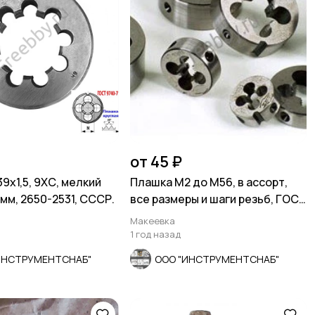
от 45 ₽
9х1,5, 9ХС, мелкий
Плашка М2 до М56, в ассорт,
 мм, 2650-2531, СССР.
все размеры и шаги резьб, ГОСТ
8724–81.
Макеевка
1 год назад
ИНСТРУМЕНТСНАБ"
ООО "ИНСТРУМЕНТСНАБ"