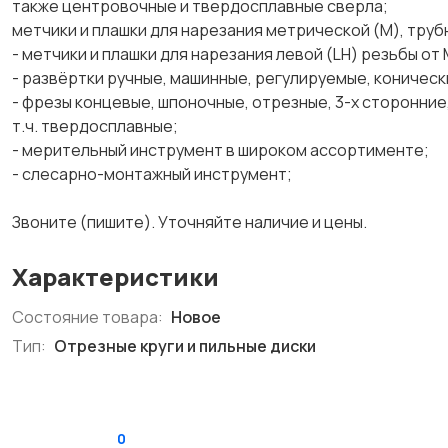
также центровочные и твердосплавные сверла;
метчики и плашки для нарезания метрической (М), труб
- метчики и плашки для нарезания левой (LH) резьбы от 
- развёртки ручные, машинные, регулируемые, конически
- фрезы концевые, шпоночные, отрезные, 3-х сторонние,
т.ч. твердосплавные;
- мерительный инструмент в широком ассортименте;
- слесарно-монтажный инструмент;
Звоните (пишите). Уточняйте наличие и цены.
Характеристики
Состояние товара:
Новое
Тип:
Отрезные круги и пильные диски
0