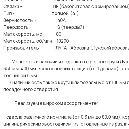
Связка - BF (бакелитовая с армированием
Тип - прямой (41)
Зернистость - 40А
Твердость - S (твердый)
Max скорость, мс - 80
Max скорость, об/мин - 10200
Производитель - ЛУГА - Абразив (Лужский абразивн
У нас есть в наличии и под заказ отрезные круги Лужск
350 мм, 400 мм всех основных толщин (от 1 до 4 мм), а т
толщиной 6 мм.
В наличии есть так же круги шлифовальные от 100 мм до
посадочного отверстия.
Реализуем в широком ассортименте:
- сверла различного номинала (от 0,3 мм до 80,0 мм); к
цилиндрическим хвостовиком; изготовленные из различн