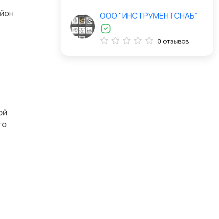
айон
ООО "ИНСТРУМЕНТСНАБ"
0 отзывов
ой
го