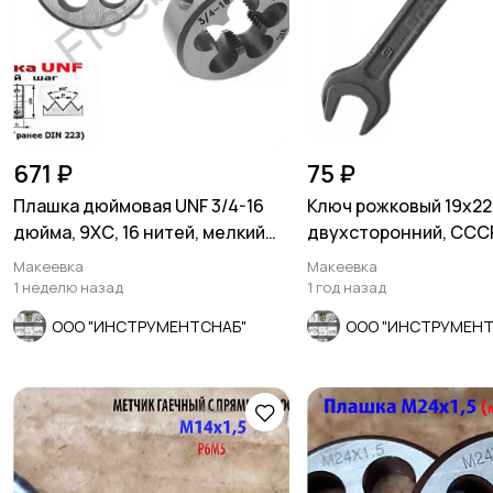
671 ₽
75 ₽
Плашка дюймовая UNF 3/4-16
Ключ рожковый 19х22,
дюйма, 9ХС, 16 нитей, мелкий
двухсторонний, СССР
шаг, 45/14 мм
0024.
Макеевка
Макеевка
1 неделю назад
1 год назад
ООО "ИНСТРУМЕНТСНАБ"
ООО "ИНСТРУМЕНТ