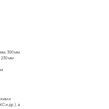
мм, 300 мм,
и 230 мм
ом
ским и
 и др.), а