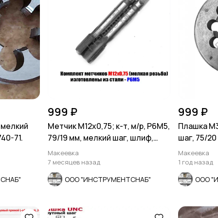
999 ₽
999 ₽
 мелкий
Метчик М12х0,75; к-т, м/р, Р6М5,
Плашка М3
740-71.
79/19 мм, мелкий шаг, шлиф,
шаг, 75/20
СССР.
Макеевка
Макеевка
7 месяцев назад
1 год назад
СНАБ"
ООО "ИНСТРУМЕНТСНАБ"
ООО "