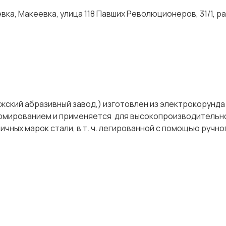
ка, Макеевка, улица 118 Павших Революционеров, 31/1, р
Лужский абразивный завод,) изготовлен из электрокорунда
 армированием и применяется для высокопроизводительн
ичных марок стали, в т. ч. легированной с помощью ручно