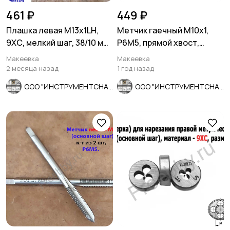
461 ₽
449 ₽
Плашка левая М13х1LH,
Метчик гаечный М10х1,
9ХС, мелкий шаг, 38/10 мм,
Р6М5, прямой хвост,
ГОСТ 7740-71
160/20 мм, мелк шаг,
Макеевка
Макеевка
СССР.
2 месяца назад
1 год назад
ООО "ИНСТРУМЕНТСНАБ"
ООО "ИНСТРУМЕНТСНАБ"