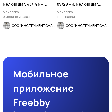
мелкий шаг, 45/14 мм,
89/29 мм, мелкий шаг,
ГОСТ 7740-71.
проходной, исп 2, ГОС
Макеевка
Макеевка
9 месяцев назад
1 год назад
ООО "ИНСТРУМЕНТСНАБ"
ООО "ИНСТРУМЕНТСНАБ"
Мобильное
приложение
Freebby