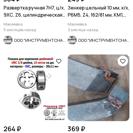
Развертка ручная 7Н7, ц/х,
Зенкер цельный 10 мм, к/х,
9ХС, Z6, цилиндрическая,
Р6М5, Z4, 162/81 мм, КМ1,
107/54 мм, СССР.
2320-2556, СССР.
Макеевка
Макеевка
5 месяцев назад
3 месяца назад
ООО "ИНСТРУМЕНТСНАБ"
ООО "ИНСТРУМЕНТСНАБ"
264 ₽
369 ₽