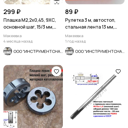
299 ₽
89 ₽
Плашка М2,2х0,45, 9ХС,
Рулетка 3 м, автостоп,
основной шаг, 15/3 мм,
стальная лента 13 мм,
ГОСТ 7740-71, СССР.
двухсторонняя разметка.
Макеевка
Макеевка
4 месяца назад
1 год назад
ООО "ИНСТРУМЕНТСНАБ"
ООО "ИНСТРУМЕНТСНАБ"