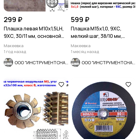
299 ₽
599 ₽
Плашка левая М10х1,5LH,
Плашка М15х1,0, 9ХС,
9ХС, 30/11 мм, основной
мелкий шаг, 38/10 мм,
шаг, ГОСТ 9740-71
ГОСТ 7740-71.
Макеевка
Макеевка
1 год назад
1 месяц назад
ООО "ИНСТРУМЕНТСНАБ"
ООО "ИНСТРУМЕНТСНАБ"