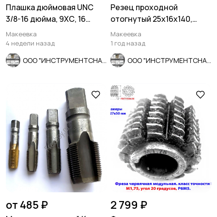
Плашка дюймовая UNC
Резец проходной
3/8-16 дюйма, 9ХС, 16
отогнутый 25х16х140,
ниток на дюйм, 30/11 мм.
Т5К10, 2102-0005, ГОСТ
Макеевка
Макеевка
18877-73.
4 недели назад
1 год назад
ООО "ИНСТРУМЕНТСНАБ"
ООО "ИНСТРУМЕНТСНАБ"
от 485 ₽
2 799 ₽