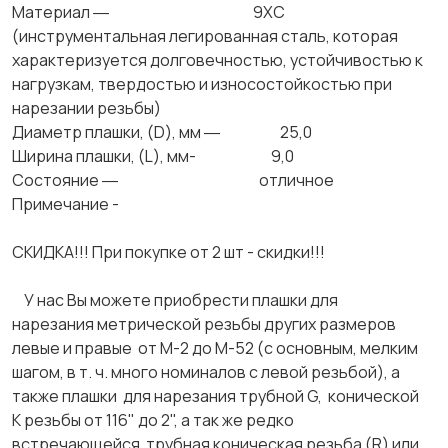
Материал ― 9ХС
(инструментальная легированная сталь, которая
характеризуется долговечностью, устойчивостью к
нагрузкам, твердостью и износостойкостью при
нарезании резьбы)
Диаметр плашки, (D), мм ― 25,0
Ширина плашки, (L), мм- 9,0
Состояние ― отличное
Примечание -
СКИДКА!!! При покупке от 2 шт - скидки!!!
У нас Вы можете приобрести плашки для
нарезания метрической резьбы других размеров
левые и правые от М-2 до М-52 (с основным, мелким
шагом, в т. ч. много номиналов с левой резьбой), а
также плашки для нарезания трубной G, конической
К резьбы от 116" до 2", а так же редко
встречающейся трубная коническая резьба (R) или