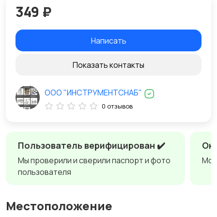
349 ₽
Написать
Показать контакты
ООО "ИНСТРУМЕНТСНАБ"
0 отзывов
Пользователь верифицирован ✔️
Онл
Мы проверили и сверили паспорт и фото
Мож
пользователя
Местоположение