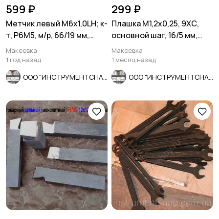
599 ₽
299 ₽
Метчик левый М6х1,0LH; к-
Плашка М1,2х0,25, 9ХС,
т, Р6М5, м/р, 66/19 мм,
основной шаг, 16/5 мм,
основной шаг.
ГОСТ 7740-71.
Макеевка
Макеевка
1 год назад
1 месяц назад
ООО "ИНСТРУМЕНТСНАБ"
ООО "ИНСТРУМЕНТСНАБ"