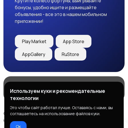
Крутите колесо фортуны, выигрывайте
бонусы, удобно ищите и размещайте
объявления - все это в нашем мобильном
приложении!
Play Market
App Store
AppGallery
RuStore
Магазины
Блог
О нас
Используем куки и рекомендательные
Служба поддержки
технологии
Это чтобы сайт работал лучше. Оставаясь с нами, вы
© 2026 Freebby - Сервис бесплатных объявлений ДНР
соглашаетесь на использование файлов куки.
и ЛНР
Ок