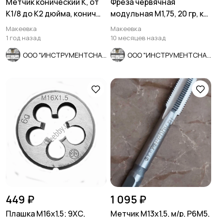
Метчик конический К, от
Фреза червячная
К1/8 до К2 дюйма, конич
модульная М1,75, 20 гр, кл
дюймовой резьба, асорт
В, 1°45', Р6М5, 63х27х50
Макеевка
Макеевка
1 год назад
10 месяцев назад
ООО "ИНСТРУМЕНТСНАБ"
ООО "ИНСТРУМЕНТСНАБ"
449 ₽
1 095 ₽
Плашка М16х1,5; 9ХС,
Метчик М13х1,5, м/р, Р6М5,