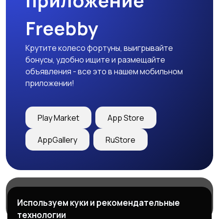
приложение
Freebby
Крутите колесо фортуны, выигрывайте
бонусы, удобно ищите и размещайте
объявления - все это в нашем мобильном
приложении!
Play Market
App Store
AppGallery
RuStore
Магазины
Блог
О нас
Используем куки и рекомендательные
Служба поддержки
технологии