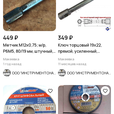
449 ₽
349 ₽
Метчик М12х0,75; м/р,
Ключ торцовый 19х22,
Р6М5, 80/19 мм, штучный,
прямой, усиленный,
мелкий шаг, шлифов.
стержневой, КЗСМИ,
Макеевка
Макеевка
Россия.
1 год назад
11 месяцев назад
ООО "ИНСТРУМЕНТСНАБ"
ООО "ИНСТРУМЕНТСНАБ"