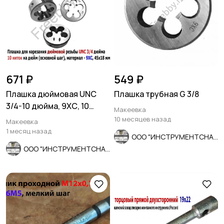
671 ₽
549 ₽
Плашка дюймовая UNC
Плашка трубная G 3/8
3/4-10 дюйма, 9ХС, 10
Макеевка
ниток на дюйм, 45/18 мм.
10 месяцев назад
Макеевка
1 месяц назад
ООО "ИНСТРУМЕНТСНАБ"
ООО "ИНСТРУМЕНТСНАБ"