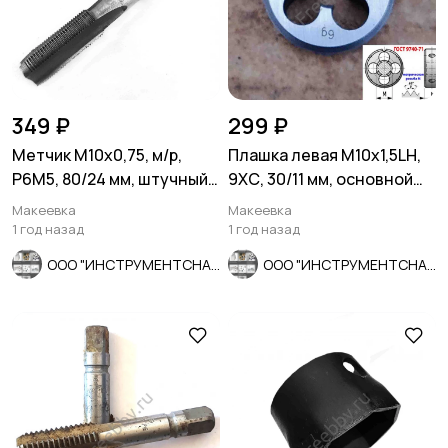
349 ₽
299 ₽
Метчик М10х0,75, м/р,
Плашка левая М10х1,5LH,
Р6М5, 80/24 мм, штучный,
9ХС, 30/11 мм, основной
мелкий шаг, шлиф, СССР.
шаг, ГОСТ 9740-71
Макеевка
Макеевка
1 год назад
1 год назад
ООО "ИНСТРУМЕНТСНАБ"
ООО "ИНСТРУМЕНТСНАБ"