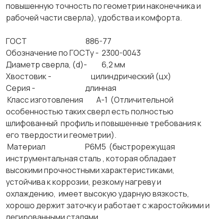
повышенную точность по геометрии наконечника и
рабочей части сверла), удобства и комфорта.
ГОСТ 886-77
Обозначение по ГОСТу - 2300-0043
Диаметр сверла, (d)- 6,2 мм
Хвостовик - цилиндрический (цх)
Серия - длинная
Класс изготовления А-1 (Отличительной
особенностью таких сверл есть полностью
шлифованный профиль и повышенные требования к
его твердости и геометрии).
Материал Р6М5 (быстрорежущая
инструментальная сталь , которая обладает
высокими прочностными характеристиками,
устойчива к коррозии, резкому нагреву и
охлаждению, имеет высокую ударную вязкость,
хорошо держит заточку и работает с жаростойкими и
легированными сталями