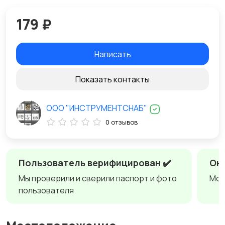
179 ₽
Написать
Показать контакты
ООО "ИНСТРУМЕНТСНАБ"
0 отзывов
Пользователь верифицирован ✔️
Онл
Мы проверили и сверили паспорт и фото
Мож
пользователя