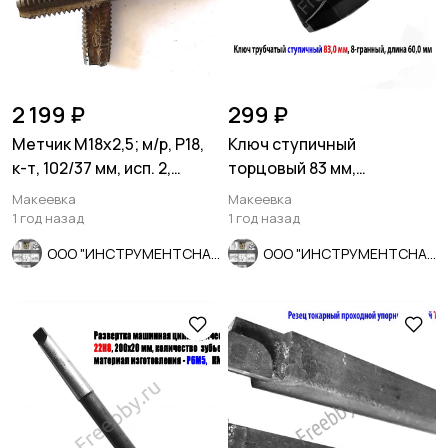
2 199 ₽
299 ₽
Метчик М18х2,5; м/р, Р18,
Ключ ступичный
к-т, 102/37 мм, исп. 2,
торцовый 83 мм,
основной шаг, СССР.
трубчатый, 8-гранный,
Макеевка
Макеевка
длина 60 мм, СССР
1 год назад
1 год назад
ООО "ИНСТРУМЕНТСНАБ"
ООО "ИНСТРУМЕНТСНАБ"