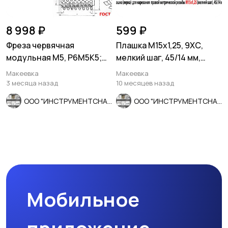
8 998 ₽
599 ₽
Фреза червячная
Плашка М15х1,25, 9ХС,
модульная М5, Р6М5К5;
мелкий шаг, 45/14 мм,
20 гр, кл В, 3°19';
ГОСТ 7740-71
Макеевка
Макеевка
100х32х100.
3 месяца назад
10 месяцев назад
ООО "ИНСТРУМЕНТСНАБ"
ООО "ИНСТРУМЕНТСНАБ"
Мобильное