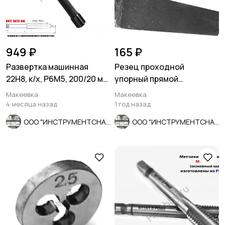
949 ₽
165 ₽
Развертка машинная
Резец проходной
22Н8, к/х, Р6М5, 200/20 мм,
упорный прямой
КМ2, 2363-0385, СССР.
20х12х100, Т5К10, 2101-
Макеевка
Макеевка
0009, ГОСТ 18879
4 месяца назад
1 год назад
ООО "ИНСТРУМЕНТСНАБ"
ООО "ИНСТРУМЕНТСНАБ"