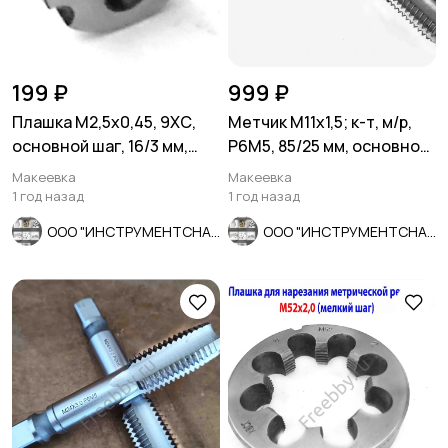
199 ₽
999 ₽
Плашка М2,5х0,45, 9ХС,
Метчик М11х1,5; к-т, м/р,
основной шаг, 16/3 мм,
Р6М5, 85/25 мм, основной
ГОСТ 7740-71.
шаг, ГОСТ 3266-81.
Макеевка
Макеевка
1 год назад
1 год назад
ООО "ИНСТРУМЕНТСНАБ"
ООО "ИНСТРУМЕНТСНАБ"