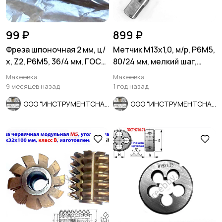
99 ₽
899 ₽
Фреза шпоночная 2 мм, ц/
Метчик М13х1,0, м/р, Р6М5,
х, Z2, Р6М5, 36/4 мм, ГОСТ
80/24 мм, мелкий шаг,
9140-78, СССР.
проходной.
Макеевка
Макеевка
9 месяцев назад
1 год назад
ООО "ИНСТРУМЕНТСНАБ"
ООО "ИНСТРУМЕНТСНАБ"