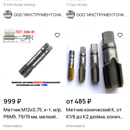
8 месяцев назад
1 год назад
ООО "ИНСТРУМЕНТСНАБ"
ООО "ИНСТРУМЕНТСНАБ"
999 ₽
от 485 ₽
Метчик М12х0,75; к-т, м/р,
Метчик конический К, от
Р6М5, 79/19 мм, мелкий
К1/8 до К2 дюйма, конич
шаг, шлиф, СССР.
дюймовой резьба, асорт
Макеевка
Макеевка