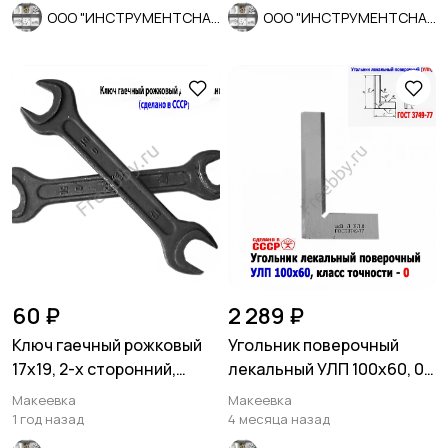
ООО "ИНСТРУМЕНТСНАБ"
ООО "ИНСТРУМЕНТСНАБ"
60 ₽
2 289 ₽
Ключ гаечный рожковый
Угольник поверочный
17х19, 2-х сторонний,
лекальный УЛП 100х60, 0
сделано в СССР.
кл точн, угол 90 гр, СССР.
Макеевка
Макеевка
1 год назад
4 месяца назад