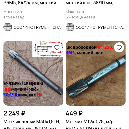
Р6М5, 84/24 мм, мелкий
мелкий шаг, 38/10 мм,
шаг, СССР.
ГОСТ 7740-71.
Макеевка
Макеевка
1 год назад
3 месяца назад
ООО "ИНСТРУМЕНТСНАБ"
ООО "ИНСТРУМЕНТСНАБ"
2 249 ₽
449 ₽
Метчик левый М30х1,5LH,
Метчик М12х0,75; м/р,
Р18, гаечный, 280/30 мм,
Р6М5, 80/19 мм, штучный,