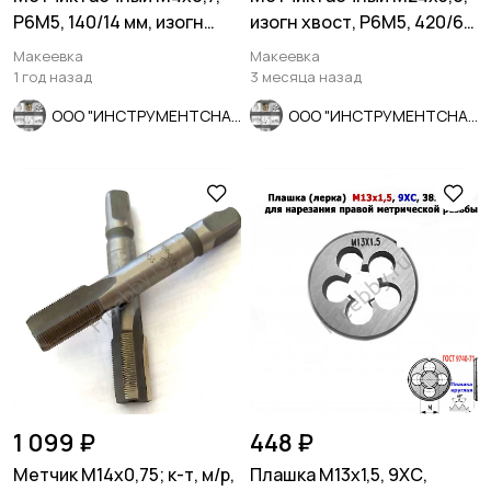
Р6М5, 140/14 мм, изогн
изогн хвост, Р6М5, 420/60
хвост, основной шаг, ССС
мм, осн шаг, СССР.
Макеевка
Макеевка
1 год назад
3 месяца назад
ООО "ИНСТРУМЕНТСНАБ"
ООО "ИНСТРУМЕНТСНАБ"
1 099 ₽
448 ₽
Метчик М14х0,75; к-т, м/р,
Плашка М13х1,5, 9ХС,