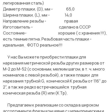
легированная сталь)
Диаметр плашки, (D), мм - 65,0
Ширина плашки, (L), мм - 14,0
Направление резьбы - правая
Изготовитель - сделано в СССР
Состояние- хорошее ( с хранения !!!),
есть темные пятна. Резьбовая часть плашки -
идеальная. ФОТО реальное!!!
У нас Вы можете приобрести плашки для
нарезания метрической резьбы других размеров от
М-2 до М-52 (с основным, мелким шагом, в т. ч. много
номиналов с левой резьбой), а также плашки для
нарезания трубной G, конической К резьбы от 116" до
2", а так же редко встречающейся трубная
коническая резьба (R) или (К Тр).
Предлагаем к реализации со склада в широком
ассортименте фрезы концевые с цилиндрическим и