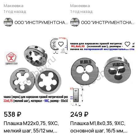
основной шаг.
40СМ, Луга, Россия.
Макеевка
Макеевка
1 год назад
1 год назад
ООО "ИНСТРУМЕНТСНАБ"
ООО "ИНСТРУМЕНТСНАБ"
538 ₽
249 ₽
Плашка М22х0,75, 9ХС,
Плашка М1,8х0,35, 9ХС,
мелкий шаг, 55/12 мм,
основной шаг, 16/5 мм,