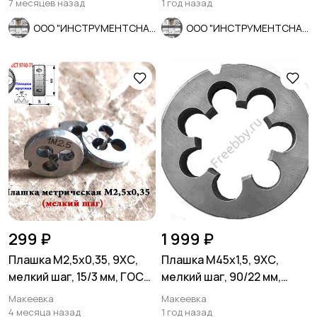
7 месяцев назад
1 год назад
ООО "ИНСТРУМЕНТСНАБ"
ООО "ИНСТРУМЕНТСНАБ"
299 ₽
1 999 ₽
Плашка М2,5х0,35, 9ХС,
Плашка М45х1,5, 9ХС,
мелкий шаг, 15/3 мм, ГОСТ
мелкий шаг, 90/22 мм,
7740-71, СССР.
ГОСТ 7740-71, сделано в
Макеевка
Макеевка
ССС
4 месяца назад
1 год назад