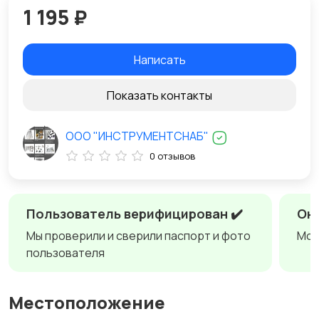
1 195 ₽
Написать
Показать контакты
ООО "ИНСТРУМЕНТСНАБ"
0 отзывов
Пользователь верифицирован ✔️
Онл
Мы проверили и сверили паспорт и фото
Мож
пользователя
Местоположение