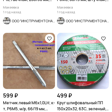
мелкий шаг, СССР.
мелкий шаг, шлифов.
Макеевка
Макеевка
1 год назад
1 год назад
ООО "ИНСТРУМЕНТСНАБ"
ООО "ИНСТРУМЕНТСНАБ"
599 ₽
499 ₽
Метчик левый М6х1,0LH; к-
Круг шлифовальный ПП
т, Р6М5, м/р, 66/19 мм,
150х20х32, 63С, зеленый,