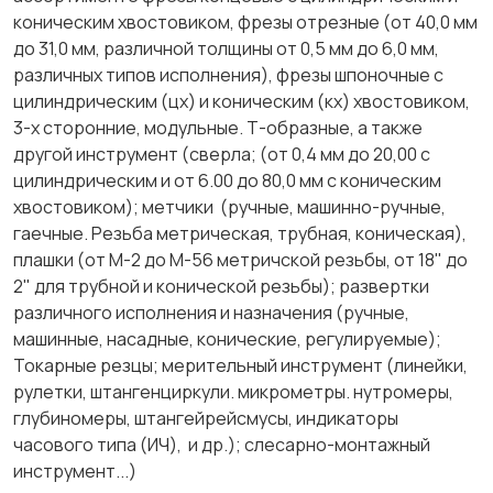
коническим хвостовиком, фрезы отрезные (от 40,0 мм
до 31,0 мм, различной толщины от 0,5 мм до 6,0 мм,
различных типов исполнения), фрезы шпоночные с
цилиндрическим (цх) и коническим (кх) хвостовиком,
3-х сторонние, модульные. Т-образные, а также
другой инструмент (сверла; (от 0,4 мм до 20,00 с
цилиндрическим и от 6.00 до 80,0 мм с коническим
хвостовиком); метчики (ручные, машинно-ручные,
гаечные. Резьба метрическая, трубная, коническая),
плашки (от М-2 до М-56 метричской резьбы, от 18" до
2" для трубной и конической резьбы); развертки
различного исполнения и назначения (ручные,
машинные, насадные, конические, регулируемые);
Токарные резцы; мерительный инструмент (линейки,
рулетки, штангенциркули. микрометры. нутромеры,
глубиномеры, штангейрейсмусы, индикаторы
часового типа (ИЧ), и др.); слесарно-монтажный
инструмент...)