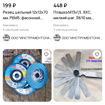
199 ₽
448 ₽
Резец цельный 12х12х70
Плашка М13х1,5, 9ХС,
мм, Р6М5, фасонный,
мелкий шаг, 38/10 мм,
сделано в СССР.
ГОСТ 7740-71.
Макеевка
Макеевка
6 месяцев назад
3 месяца назад
ООО "ИНСТРУМЕНТСНАБ"
ООО "ИНСТРУМЕНТСНАБ"