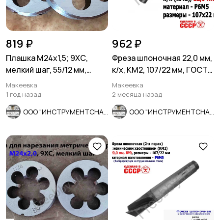
819 ₽
962 ₽
Плашка М24х1,5; 9ХС,
Фреза шпоночная 22,0 мм,
мелкий шаг, 55/12 мм,
к/х, КМ2, 107/22 мм, ГОСТ
ГОСТ 7740-71.
9140-78 ВИЗ, СССР
Макеевка
Макеевка
1 год назад
2 месяца назад
ООО "ИНСТРУМЕНТСНАБ"
ООО "ИНСТРУМЕНТСНАБ"