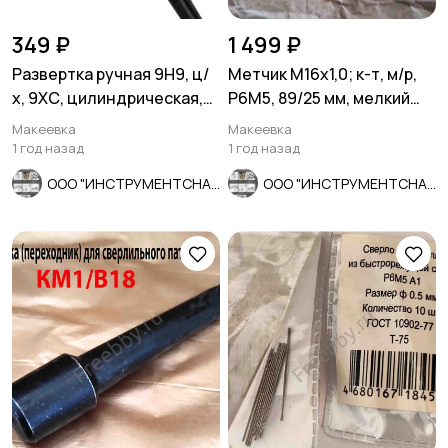
349 ₽
1 499 ₽
Развертка ручная 9Н9, ц/
Метчик М16х1,0; к-т, м/р,
х, 9ХС, цилиндрическая,
Р6М5, 89/25 мм, мелкий
124/52 мм, 2360-0132.
шаг, шлиф, СССР.
Макеевка
Макеевка
1 год назад
1 год назад
ООО "ИНСТРУМЕНТСНАБ"
ООО "ИНСТРУМЕНТСНАБ"