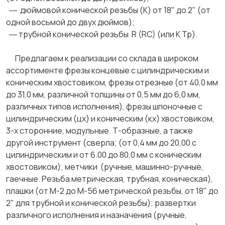
― дюймовой конической резьбы (К) от 18" до 2" (от
одной восьмой до двух дюймов);
― трубной конической резьбы R (RC) (или К Тр).
Предлагаем к реализации со склада в широком
ассортименте фрезы концевые с цилиндрическим и
коническим хвостовиком, фрезы отрезные (от 40,0 мм
до 31,0 мм, различной толщины от 0,5 мм до 6,0 мм,
различных типов исполнения), фрезы шпоночные с
цилиндрическим (цх) и коническим (кх) хвостовиком,
3-х сторонние, модульные. Т-образные, а также
другой инструмент (сверла; (от 0,4 мм до 20,00 с
цилиндрическим и от 6.00 до 80,0 мм с коническим
хвостовиком); метчики (ручные, машинно-ручные,
гаечные. Резьба метрическая, трубная, коническая),
плашки (от М-2 до М-56 метрической резьбы, от 18" до
2" для трубной и конической резьбы); развертки
различного исполнения и назначения (ручные,