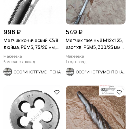
998 ₽
549 ₽
Метчик конический К3/8
Метчик гаечный М12х1,25,
дюйма, Р6М5, 75/26 мм,
изог хв, Р6М5, 300/25 мм,
2680-0007, СССР
мелкий шаг, СССР.
Макеевка
Макеевка
6 месяцев назад
1 год назад
ООО "ИНСТРУМЕНТСНАБ"
ООО "ИНСТРУМЕНТСНАБ"