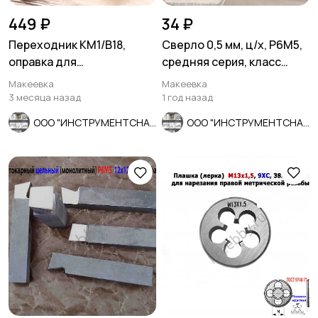
449 ₽
34 ₽
Переходник КМ1/В18,
Сверло 0,5 мм, ц/х, Р6М5,
оправка для
средняя серия, класс
сверлильного патрона,
точности А1, 22/6 мм.
Макеевка
Макеевка
ГОСТ 2682-86.
3 месяца назад
1 год назад
ООО "ИНСТРУМЕНТСНАБ"
ООО "ИНСТРУМЕНТСНАБ"