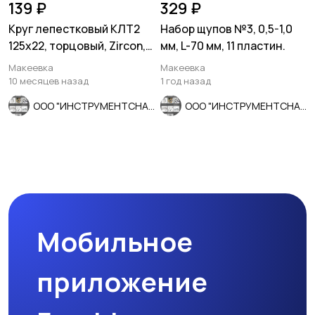
139 ₽
329 ₽
Круг лепестковый КЛТ2
Набор щупов №3, 0,5-1,0
125х22, торцовый, Zircon,
мм, L-70 мм, 11 пластин.
зерно 120, ZK, средн.
Макеевка
Макеевка
10 месяцев назад
1 год назад
ООО "ИНСТРУМЕНТСНАБ"
ООО "ИНСТРУМЕНТСНАБ"
Мобильное
приложение