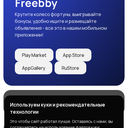
Freebby
Крутите колесо фортуны, выигрывайте
бонусы, удобно ищите и размещайте
объявления - все это в нашем мобильном
приложении!
Play Market
App Store
AppGallery
RuStore
Магазины
Блог
О нас
Используем куки и рекомендательные
Служба поддержки
технологии
Это чтобы сайт работал лучше. Оставаясь с нами, вы
© 2026 Freebby - Сервис бесплатных объявлений ДНР
соглашаетесь на использование файлов куки.