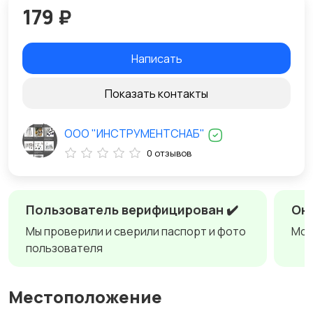
179 ₽
Написать
Показать контакты
ООО "ИНСТРУМЕНТСНАБ"
0 отзывов
Пользователь верифицирован ✔️
Онл
Мы проверили и сверили паспорт и фото
Мож
пользователя
Местоположение