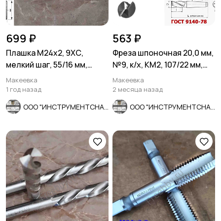
699 ₽
563 ₽
Плашка М24х2, 9ХС,
Фреза шпоночная 20,0 мм,
мелкий шаг, 55/16 мм,
№9, к/х, КМ2, 107/22 мм,
ГОСТ 7740-71, сделано в
2235-0055, СССР.
Макеевка
Макеевка
СССР
1 год назад
2 месяца назад
ООО "ИНСТРУМЕНТСНАБ"
ООО "ИНСТРУМЕНТСНАБ"