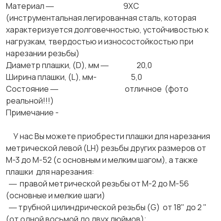
Материал ― 9ХС
(инструментальная легированная сталь, которая
характеризуется долговечностью, устойчивостью к
нагрузкам, твердостью и износостойкостью при
нарезании резьбы)
Диаметр плашки, (D), мм ― 20,0
Ширина плашки, (L), мм- 5,0
Состояние ― отличное (фото
реальной!!!)
Примечание -
У нас Вы можете приобрести плашки для нарезания
метрической левой (LH) резьбы других размеров от
М-3 до М-52 (с основным и мелким шагом), а также
плашки для нарезания:
― правой метрической резьбы от М-2 до М-56
(основные и мелкие шаги)
― трубной цилиндрической резьбы (G) от 18" до 2 "
(от одной восьмой до двух дюймов);