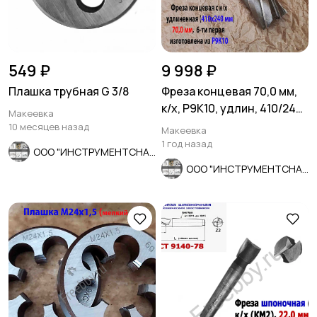
549 ₽
9 998 ₽
Плашка трубная G 3/8
Фреза концевая 70,0 мм,
к/х, Р9К10, удлин, 410/240
Макеевка
мм, Z6, КМ5, СССР.
10 месяцев назад
Макеевка
1 год назад
ООО "ИНСТРУМЕНТСНАБ"
ООО "ИНСТРУМЕНТСНАБ"