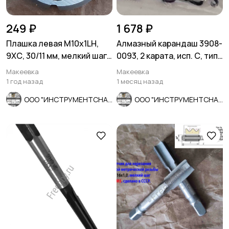
249 ₽
1 678 ₽
Плашка левая М10х1LH,
Алмазный карандаш 3908-
9ХС, 30/11 мм, мелкий шаг,
0093, 2 карата, исп. С, тип
ГОСТ 9740-71
04, зерн 1250/1000.
Макеевка
Макеевка
1 год назад
1 месяц назад
ООО "ИНСТРУМЕНТСНАБ"
ООО "ИНСТРУМЕНТСНАБ"