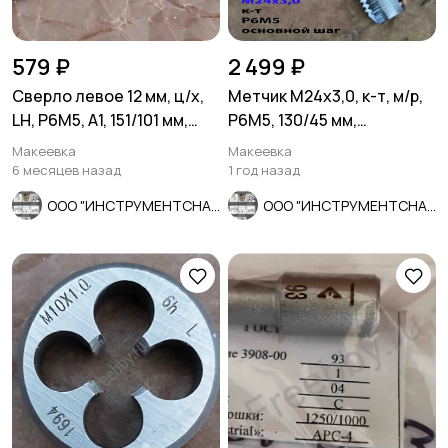
579 ₽
2 499 ₽
Сверло левое 12 мм, ц/х,
Метчик М24х3,0, к-т, м/р,
LH, Р6М5, А1, 151/101 мм,
Р6М5, 130/45 мм,
ГОСТ 10902-77.
основной шаг,
Макеевка
Макеевка
шлифованный.
6 месяцев назад
1 год назад
ООО "ИНСТРУМЕНТСНАБ"
ООО "ИНСТРУМЕНТСНАБ"