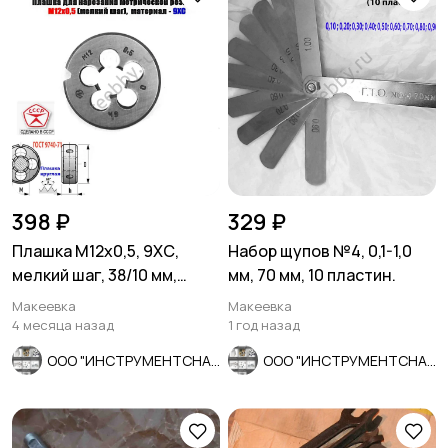
398 ₽
329 ₽
Плашка М12х0,5, 9ХС,
Набор щупов №4, 0,1-1,0
мелкий шаг, 38/10 мм,
мм, 70 мм, 10 пластин.
ГОСТ 7740-71, сдел в
Макеевка
Макеевка
СССР.
4 месяца назад
1 год назад
ООО "ИНСТРУМЕНТСНАБ"
ООО "ИНСТРУМЕНТСНАБ"