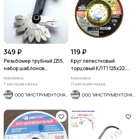
349 ₽
119 ₽
Резьбомер трубный Д55,
Круг лепестковый
набор шаблонов
торцовый КЛТ1 125х22,
резьбовых дюймовых,
Prof, зерно А320, , для
Макеевка
Макеевка
трубных.
полир.
7 месяцев назад
11 месяцев назад
ООО "ИНСТРУМЕНТСНАБ"
ООО "ИНСТРУМЕНТСНАБ"