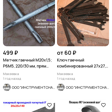
499 ₽
от 60 ₽
Метчик гаечный М20х1,5;
Ключ гаечный
Р6М5, 220/30 мм, прям
комбинированный 27х27,
хвост, мелкий шаг, СССР.
рожково-накидной,
Макеевка
Макеевка
черный, СССР.
1 год назад
1 год назад
ООО "ИНСТРУМЕНТСНАБ"
ООО "ИНСТРУМЕНТСНАБ"