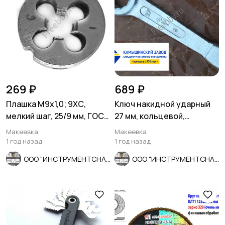
269 ₽
689 ₽
Плашка М9х1,0; 9ХС,
Ключ накидной ударный
мелкий шаг, 25/9 мм, ГОСТ
27 мм, кольцевой,
7740-71.
односторонний,
Макеевка
Макеевка
оцинкованный, К
1 год назад
1 год назад
ООО "ИНСТРУМЕНТСНАБ"
ООО "ИНСТРУМЕНТСНАБ"