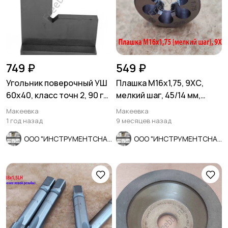
749 ₽
549 ₽
Угольник поверочный УШ
Плашка М16х1,75, 9ХС,
60х40, класс точн 2, 90 гр,
мелкий шаг, 45/14 мм,
Эталон, Россия.
ГОСТ 7740-71.
Макеевка
Макеевка
1 год назад
9 месяцев назад
ООО "ИНСТРУМЕНТСНАБ"
ООО "ИНСТРУМЕНТСНАБ"