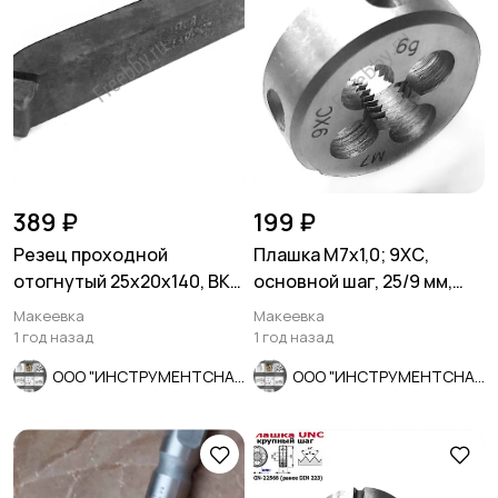
389 ₽
199 ₽
Резец проходной
Плашка М7х1,0; 9ХС,
отогнутый 25х20х140, ВК8,
основной шаг, 25/9 мм,
2102-0029, ГОСТ 18877-73.
ГОСТ 7740-71.
Макеевка
Макеевка
1 год назад
1 год назад
ООО "ИНСТРУМЕНТСНАБ"
ООО "ИНСТРУМЕНТСНАБ"