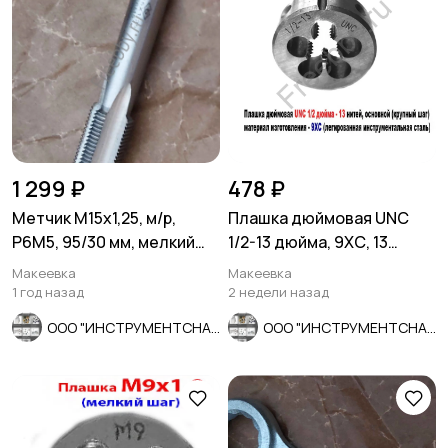
1 299 ₽
478 ₽
Метчик М15х1,25, м/р,
Плашка дюймовая UNC
Р6М5, 95/30 мм, мелкий
1/2-13 дюйма, 9ХС, 13
шаг, проходной, исп 2, ГО
ниток, 38/14 мм, DIN 223
Макеевка
Макеевка
1 год назад
2 недели назад
ООО "ИНСТРУМЕНТСНАБ"
ООО "ИНСТРУМЕНТСНАБ"