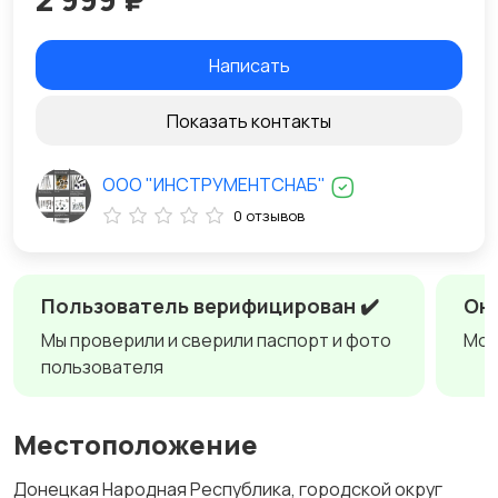
Написать
Показать контакты
ООО "ИНСТРУМЕНТСНАБ"
0 отзывов
Пользователь верифицирован ✔️
Онл
Мы проверили и сверили паспорт и фото
Мож
пользователя
Местоположение
Донецкая Народная Республика, городской округ