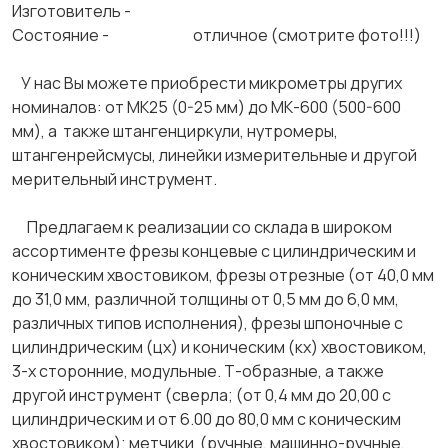
Изготовитель -
Состояние - отличное (смотрите фото!!!)
У нас Вы можете приобрести микрометры других
номиналов: от МК25 (0-25 мм) до МК-600 (500-600
мм), а также штангенциркули, нутромеры,
штангенрейсмусы, линейки измерительные и другой
мерительный инструмент.
Предлагаем к реализации со склада в широком
ассортименте фрезы концевые с цилиндрическим и
коническим хвостовиком, фрезы отрезные (от 40,0 мм
до 31,0 мм, различной толщины от 0,5 мм до 6,0 мм,
различных типов исполнения), фрезы шпоночные с
цилиндрическим (цх) и коническим (кх) хвостовиком,
3-х сторонние, модульные. Т-образные, а также
другой инструмент (сверла; (от 0,4 мм до 20,00 с
цилиндрическим и от 6.00 до 80,0 мм с коническим
хвостовиком); метчики (ручные, машинно-ручные,