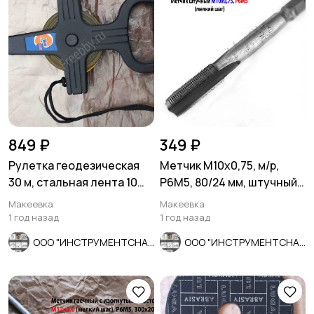
849 ₽
349 ₽
Рулетка геодезическая
Метчик М10х0,75, м/р,
30 м, стальная лента 10
Р6М5, 80/24 мм, штучный,
мм, ударопрочный
мелкий шаг, шлиф, СССР.
Макеевка
Макеевка
пластик
1 год назад
1 год назад
ООО "ИНСТРУМЕНТСНАБ"
ООО "ИНСТРУМЕНТСНАБ"