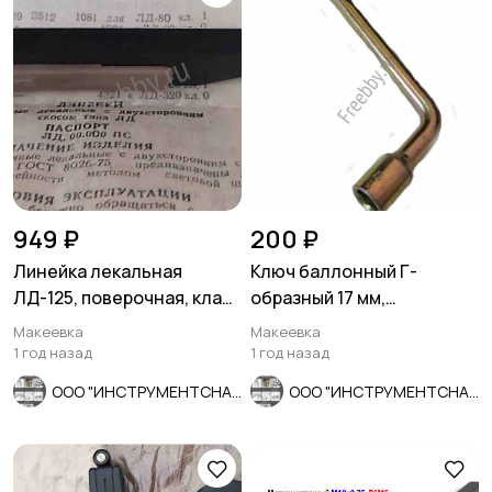
949 ₽
200 ₽
Линейка лекальная
Ключ баллонный Г-
ЛД-125, поверочная, класс
образный 17 мм,
0, ГОСТ 8026-75, СССР.
изогнутый, с монтажной
Макеевка
Макеевка
лопаткой, оцин
1 год назад
1 год назад
ООО "ИНСТРУМЕНТСНАБ"
ООО "ИНСТРУМЕНТСНАБ"