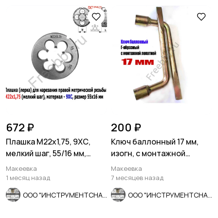
672 ₽
200 ₽
Плашка М22х1,75, 9ХС,
Ключ баллонный 17 мм,
мелкий шаг, 55/16 мм,
изогн, с монтажной
ГОСТ 7740-71
лопаткой, оцинкованный,
Макеевка
Макеевка
СССР.
1 месяц назад
7 месяцев назад
ООО "ИНСТРУМЕНТСНАБ"
ООО "ИНСТРУМЕНТСНАБ"