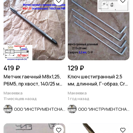
419 ₽
129 ₽
Метчик гаечный М8х1,25,
Ключ шестигранный 2,5
Р6М5, пр хвост, 140/25 мм,
мм, длинный, Г-образ, Cr-
основ шаг, СССР.
V, 115/20 мм, с шаром.
Макеевка
Макеевка
11 месяцев назад
1 год назад
ООО "ИНСТРУМЕНТСНАБ"
ООО "ИНСТРУМЕНТСНАБ"