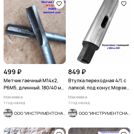
499 ₽
849 ₽
Метчик гаечный М14х2,
Втулка переходная 4/1, с
Р6М5, длинный, 180/40 мм,
лапкой, под конус Морзе,
основной шаг, СССР.
с КМ4 на КМ1.
Макеевка
Макеевка
1 год назад
1 год назад
ООО "ИНСТРУМЕНТСНАБ"
ООО "ИНСТРУМЕНТСНАБ"