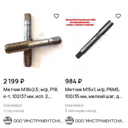
2 199 ₽
984 ₽
Метчик М18х2,5; м/р, Р18,
Метчик М15х1, м/р, Р6М5,
к-т, 102/37 мм, исп. 2,
100/35 мм, мелкий шаг, для
основной шаг, СССР.
скв и глух резьбы.
Макеевка
Макеевка
1 год назад
6 месяцев назад
ООО "ИНСТРУМЕНТСНАБ"
ООО "ИНСТРУМЕНТСНАБ"