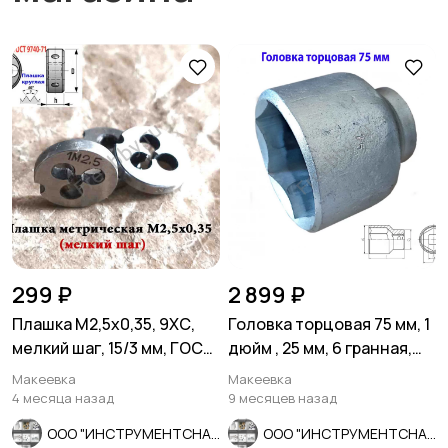
299 ₽
2 899 ₽
Плашка М2,5х0,35, 9ХС,
Головка торцовая 75 мм, 1
мелкий шаг, 15/3 мм, ГОСТ
дюйм , 25 мм, 6 гранная,
7740-71, СССР.
Ц15хр, СССР.
Макеевка
Макеевка
4 месяца назад
9 месяцев назад
ООО "ИНСТРУМЕНТСНАБ"
ООО "ИНСТРУМЕНТСНАБ"