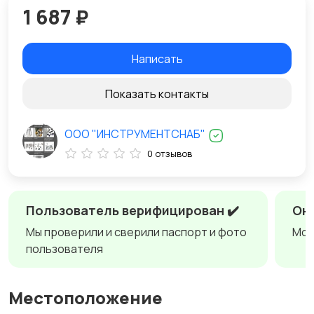
1 687 ₽
Написать
Показать контакты
ООО "ИНСТРУМЕНТСНАБ"
0 отзывов
Пользователь верифицирован ✔️
Онл
Мы проверили и сверили паспорт и фото
Мож
пользователя
Местоположение