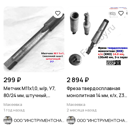
299 ₽
2 894 ₽
Метчик М11х1,0, м/р, У7,
Фреза твердосплавная
80/24 мм, штучный,
монолитная 14 мм, к/х, Z3,
мелкий шаг, ГОСТ 3266-81.
ВК8, 130/40 мм, СССР.
Макеевка
Макеевка
1 год назад
2 месяца назад
ООО "ИНСТРУМЕНТСНАБ"
ООО "ИНСТРУМЕНТСНАБ"