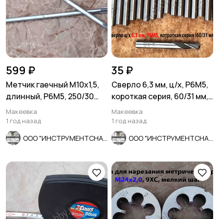
599 ₽
35 ₽
Метчик гаечный М10х1,5,
Сверло 6,3 мм, ц/х, Р6М5,
длинный, Р6М5, 250/30
короткая серия, 60/31 мм,
мм, основной шаг, 2640-0
класс В1, СССР.
Макеевка
Макеевка
1 год назад
1 год назад
ООО "ИНСТРУМЕНТСНАБ"
ООО "ИНСТРУМЕНТСНАБ"