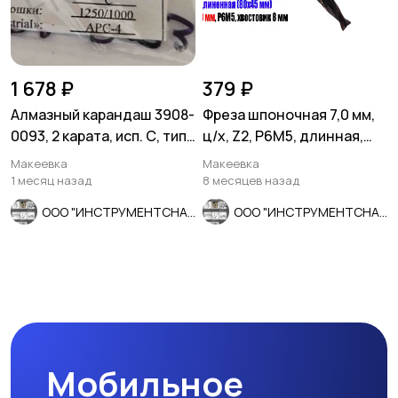
1 678 ₽
379 ₽
Алмазный карандаш 3908-
Фреза шпоночная 7,0 мм,
0093, 2 карата, исп. С, тип
ц/х, Z2, Р6М5, длинная,
04, зерн 1250/1000.
80/40 мм, внутризав.
Макеевка
Макеевка
1 месяц назад
8 месяцев назад
ООО "ИНСТРУМЕНТСНАБ"
ООО "ИНСТРУМЕНТСНАБ"
Мобильное