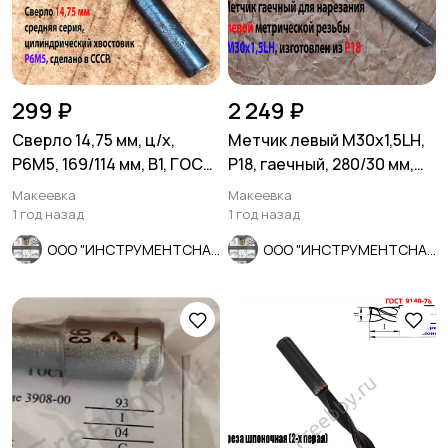
299 ₽
2 249 ₽
Сверло 14,75 мм, ц/х,
Метчик левый М30х1,5LH,
Р6М5, 169/114 мм, В1, ГОСТ
Р18, гаечный, 280/30 мм,
10902-77, сделано в СССР
мелкий шаг, СССР.
Макеевка
Макеевка
1 год назад
1 год назад
ООО "ИНСТРУМЕНТСНАБ"
ООО "ИНСТРУМЕНТСНАБ"