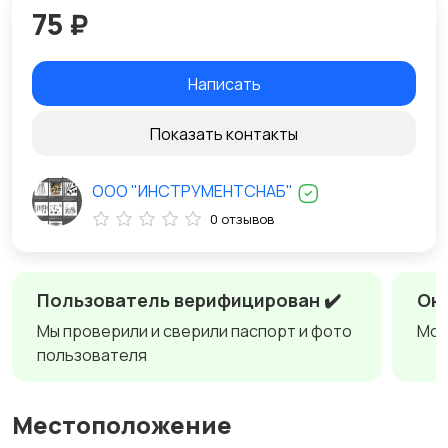
75 ₽
Написать
Показать контакты
ООО "ИНСТРУМЕНТСНАБ"
0 отзывов
Пользователь верифицирован ✔️
Онл
Мы проверили и сверили паспорт и фото
Мож
пользователя
Местоположение