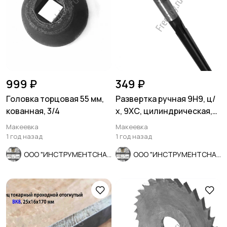
999 ₽
349 ₽
Головка торцовая 55 мм,
Развертка ручная 9Н9, ц/
кованная, 3/4
х, 9ХС, цилиндрическая,
124/52 мм, 2360-0132.
Макеевка
Макеевка
1 год назад
1 год назад
ООО "ИНСТРУМЕНТСНАБ"
ООО "ИНСТРУМЕНТСНАБ"