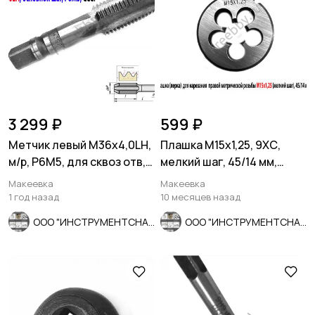
3 299 ₽
599 ₽
Метчик левый М36х4,0LH,
Плашка М15х1,25, 9ХС,
м/р, Р6М5, для сквоз отв,
мелкий шаг, 45/14 мм,
осн шаг, 162/67 мм.
ГОСТ 7740-71
Макеевка
Макеевка
1 год назад
10 месяцев назад
ООО "ИНСТРУМЕНТСНАБ"
ООО "ИНСТРУМЕНТСНАБ"