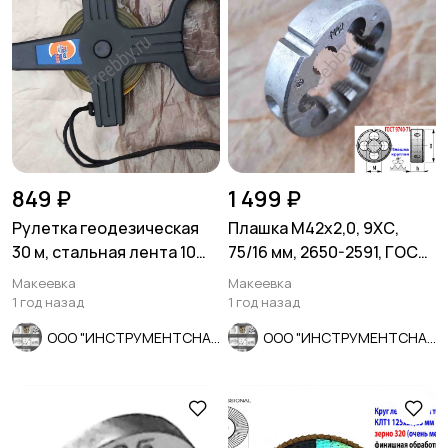
849 ₽
1 499 ₽
Рулетка геодезическая
Плашка М42х2,0, 9ХС,
30 м, стальная лента 10
75/16 мм, 2650-2591, ГОСТ
мм, ударопрочный
7740-71, СССР.
Макеевка
Макеевка
пластик
1 год назад
1 год назад
ООО "ИНСТРУМЕНТСНАБ"
ООО "ИНСТРУМЕНТСНАБ"