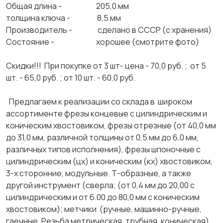
Общая длина - 205,0 мм
толщина ключа - 8,5 мм
Производитель - сделано в СССР (с хранения)
Состояние - хорошее (смотрите фото)
Скидки!!! При покупке от 3 шт- цена - 70,0 руб. ; от 5
шт. - 65,0 руб. ; от 10 шт. - 60,0 руб.
Предлагаем к реализации со склада в широком
ассортименте фрезы концевые с цилиндрическим и
коническим хвостовиком, фрезы отрезные (от 40,0 мм
до 31,0 мм, различной толщины от 0,5 мм до 6,0 мм,
различных типов исполнения), фрезы шпоночные с
цилиндрическим (цх) и коническим (кх) хвостовиком,
3-х сторонние, модульные. Т-образные, а также
другой инструмент (сверла; (от 0,4 мм до 20,00 с
цилиндрическим и от 6.00 до 80,0 мм с коническим
хвостовиком); метчики (ручные, машинно-ручные,
гаечные. Резьба метрическая, трубная, коническая),