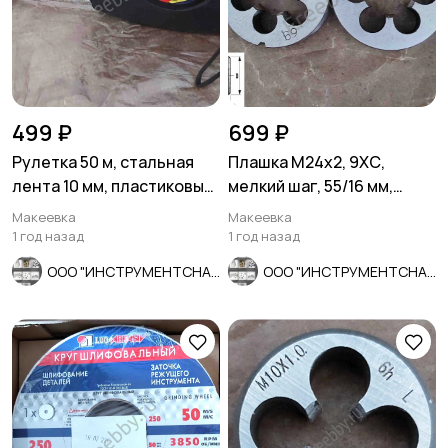
499 ₽
699 ₽
Рулетка 50 м, стальная
Плашка М24х2, 9ХС,
лента 10 мм, пластиковый
мелкий шаг, 55/16 мм,
ударопрочный корпус, ч
ГОСТ 7740-71, сделано в
Макеевка
Макеевка
СССР
1 год назад
1 год назад
ООО "ИНСТРУМЕНТСНАБ"
ООО "ИНСТРУМЕНТСНАБ"