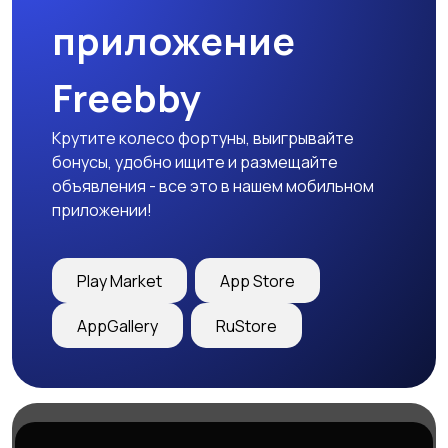
приложение
Freebby
Крутите колесо фортуны, выигрывайте
бонусы, удобно ищите и размещайте
объявления - все это в нашем мобильном
приложении!
Play Market
App Store
AppGallery
RuStore
Магазины
Блог
О нас