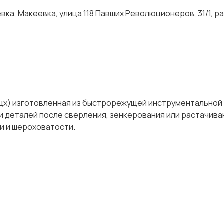
ка, Макеевка, улица 118 Павших Революционеров, 31/1, р
 (цх) изготовленная из быстрорежущей инструментальной
 деталей после сверления, зенкерования или растачива
ти и шероховатости.