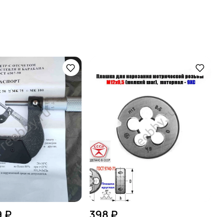
9 ₽
398 ₽