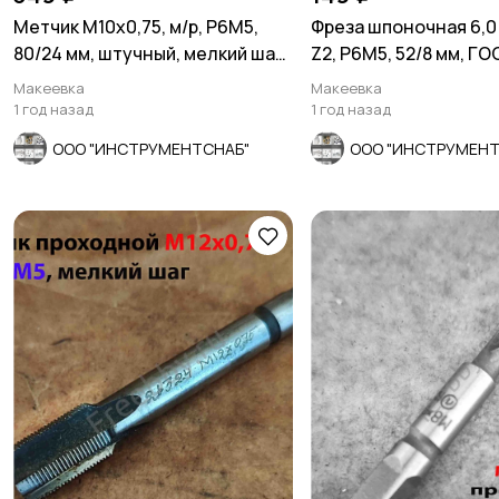
Метчик М10х0,75, м/р, Р6М5,
Фреза шпоночная 6,0 
80/24 мм, штучный, мелкий шаг,
Z2, Р6М5, 52/8 мм, ГО
шлиф, СССР.
78.
Макеевка
Макеевка
1 год назад
1 год назад
ООО "ИНСТРУМЕНТСНАБ"
ООО "ИНСТРУМЕНТ