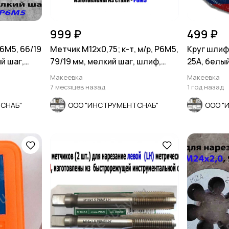
999 ₽
499 ₽
Р6М5, 66/19
Метчик М12х0,75; к-т, м/р, Р6М5,
Круг шлиф
й шаг,
79/19 мм, мелкий шаг, шлиф,
25А, белы
СССР.
Р52588-201
Макеевка
Макеевка
7 месяцев назад
1 год назад
СНАБ"
ООО "ИНСТРУМЕНТСНАБ"
ООО "