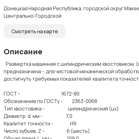
Донецкая Народная Республика, городской округ Макеев
Центрально-Городской
Смотреть на карте
Описание
. Развертка машинная с цилиндрическим хвостовиком,
предназначена - для чистовой механической обработки
достигнуть требуемых показателей квалитета точнос
ГОСТ - 1672-80
Обозначение по ГОСТу - 2363-0068
Тип хвостовика - цилиндрический (цх)
Диаметр, d, мм - 7,0
Квалитет точности - Н9
Число зубьев, Z - 6 (шесть)
Общая длина, L, мм - 109,0