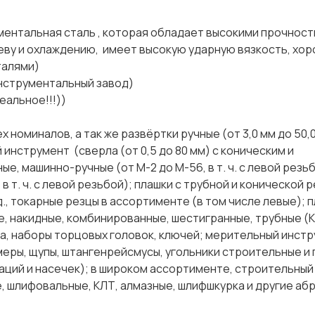
ная сталь , которая обладает высокими прочност
реву и охлаждению, имеет высокую ударную вязкость, хо
ванными сталями)
трументальный завод)
льное!!!))
оминалов, а так же развёртки ручные (от 3,0 мм до 50,0
й инструмент (сверла (от 0,5 до 80 мм) с коническим и
, машинно-ручные (от М-2 до М-56, в т. ч. с левой резь
в т. ч. с левой резьбой); плашки с трубной и конической 
., токарные резцы в ассортименте (в том числе левые); 
ые, накидные, комбинированные, шестигранные, трубные (К
та, наборы торцовых головок, ключей; мерительный инст
меры, щупы, штангенрейсмусы, угольники строительные и
ураций и насечек); в широком ассортименте, строительный
е, шлифовальные, КЛТ, алмазные, шлифшкурка и другие аб