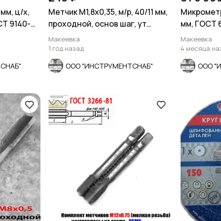
мм, ц/х,
Метчик М1,8х0,35, м/р, 40/11 мм,
Микрометр 
СТ 9140-
проходной, основ шаг, ут
мм, ГОСТ 
хвост, СССР.
Макеевка
Макеевка
1 год назад
4 месяца на
СНАБ"
ООО "ИНСТРУМЕНТСНАБ"
ООО "