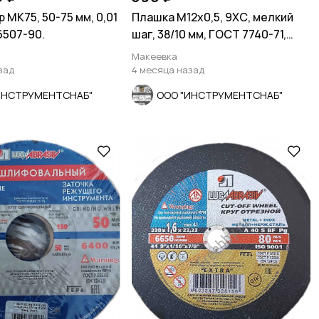
МК75, 50-75 мм, 0,01
Плашка М12х0,5, 9ХС, мелкий
6507-90.
шаг, 38/10 мм, ГОСТ 7740-71,
сдел в СССР.
Макеевка
зад
4 месяца назад
ИНСТРУМЕНТСНАБ"
ООО "ИНСТРУМЕНТСНАБ"