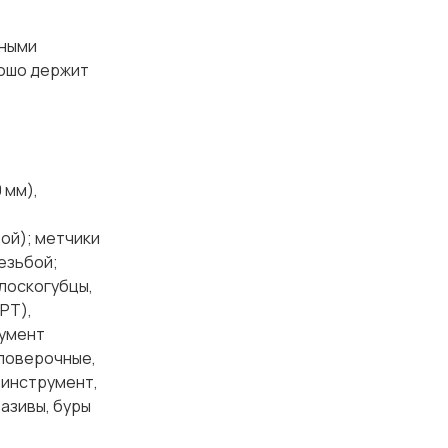
ными
рошо держит
 мм),
бой); метчики
резьбой;
плоскогубцы,
РТ),
румент
 поверочные,
 инструмент,
разивы, буры