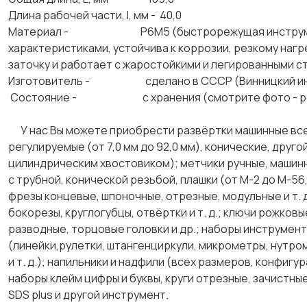
Длина рабочей части, l, мм - 40,0
Материал - Р6М5 (быстрорежущая инструменталь
характеристиками, устойчива к коррозии, резкому наг
заточку и работает с жаростойкими и легиро
Изготовитель - сделано в СССР (Винницкий инс
Состояние - с хранения (смотрите фото - реа
У нас Вы можете приобрести развёртки машинные всех н
регулируемые (от 7,0 мм до 92,0 мм), конические, друго
цилиндрическим хвостовиком); метчики ручные, машинные
с трубной, конической резьбой, плашки (от М-2 до М-56, 
фрезы концевые, шпоночные, отрезные, модульные и т. д
бокорезы, круглогубцы, отвёртки и т. д.; ключи рожков
разводные, торцовые головки и др.; наборы инструмен
(линейки,рулетки, штангенциркули, микрометры, нутро
и т. д.); напильники и надфили (всех размеров, конфиг
наборы клейм цифры и буквы, круги отрезные, зачистны
SDS plus и другой инструмент.