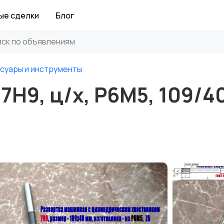
ые сделки
Блог
суары и инструменты
Н9, ц/х, Р6М5, 109/4