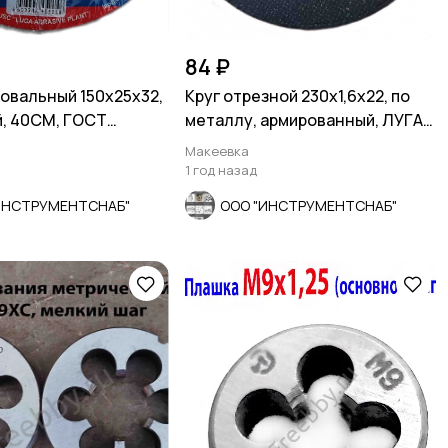
84 ₽
овальный 150х25х32,
Круг отрезной 230х1,6х22, по
й, 40СМ, ГОСТ
металлу, армированный, ЛУГА,
1, Луга,
Россия
Макеевка
1 год назад
ИНСТРУМЕНТСНАБ"
ООО "ИНСТРУМЕНТСНАБ"