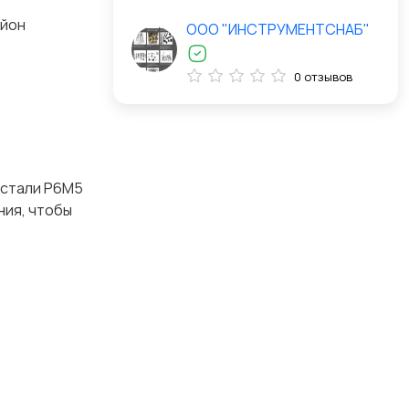
айон
ООО "ИНСТРУМЕНТСНАБ"
0 отзывов
 стали Р6М5
ния, чтобы