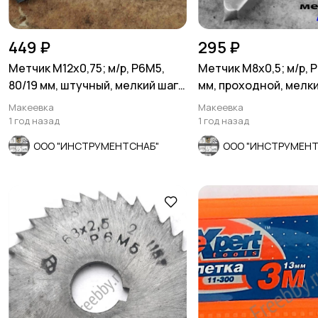
449 ₽
295 ₽
Метчик М12х0,75; м/р, Р6М5,
Метчик М8х0,5; м/р, 
80/19 мм, штучный, мелкий шаг,
мм, проходной, мелки
шлифов.
шлифов.
Макеевка
Макеевка
1 год назад
1 год назад
ООО "ИНСТРУМЕНТСНАБ"
ООО "ИНСТРУМЕНТ