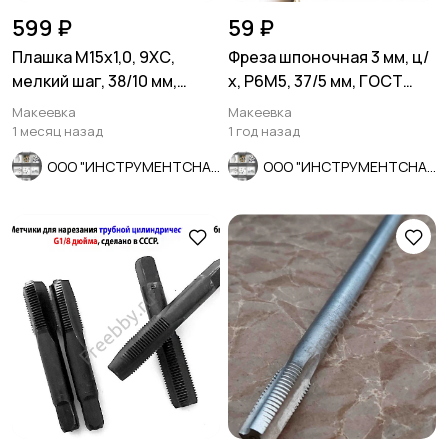
599 ₽
59 ₽
Плашка М15х1,0, 9ХС,
Фреза шпоночная 3 мм, ц/
мелкий шаг, 38/10 мм,
х, Р6М5, 37/5 мм, ГОСТ
ГОСТ 7740-71.
9140-78, СССР.
Макеевка
Макеевка
1 месяц назад
1 год назад
ООО "ИНСТРУМЕНТСНАБ"
ООО "ИНСТРУМЕНТСНАБ"