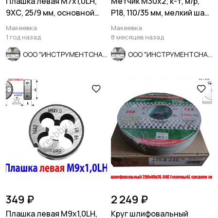
Плашка левая М7х1,0LH,
Метчик М30х2; к-т, м/р,
9ХС, 25/9 мм, основной
Р18, 110/35 мм, мелкий шаг,
шаг, ГОСТ 9740-71.
шлиф, в/зав, СССР
Макеевка
Макеевка
1 год назад
8 месяцев назад
ООО "ИНСТРУМЕНТСНАБ"
ООО "ИНСТРУМЕНТСНАБ"
349 ₽
2 249 ₽
Плашка левая М9х1,0LH,
Круг шлифовальный