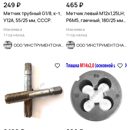
249 ₽
465 ₽
Метчик трубный G1/8, к-т,
Метчик левый М12х1,25LH;
У12А, 55/25 мм, СССР.
Р6М5, гаечный, 180/25 мм,
прямой хвостовик.
Макеевка
Макеевка
1 год назад
1 год назад
ООО "ИНСТРУМЕНТСНАБ"
ООО "ИНСТРУМЕНТСНАБ"