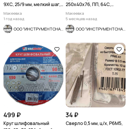
9ХС, 25/9 мм, мелкий шаг,
250х40х76, ПП, 64С,
2650-1662.
зеленый, K7 V35, среднее
Макеевка
Макеевка
зерно.
1 год назад
5 месяцев назад
ООО "ИНСТРУМЕНТСНАБ"
ООО "ИНСТРУМЕНТСНАБ"
499 ₽
34 ₽
Круг шлифовальный
Сверло 0,5 мм, ц/х, Р6М5,