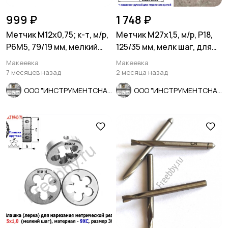
999 ₽
1 748 ₽
Метчик М12х0,75; к-т, м/р,
Метчик М27х1,5, м/р, Р18,
Р6М5, 79/19 мм, мелкий
125/35 мм, мелк шаг, для
шаг, шлиф, СССР.
скв и гл резьбы, СССР
Макеевка
Макеевка
7 месяцев назад
2 месяца назад
ООО "ИНСТРУМЕНТСНАБ"
ООО "ИНСТРУМЕНТСНАБ"