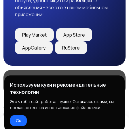
бонусы, удобно ищите и размещайте
объявления - все это в нашем мобильном
приложении!
Play Market
App Store
AppGallery
RuStore
Магазины
Блог
О нас
Используем куки и рекомендательные
Служба поддержки
технологии
Это чтобы сайт работал лучше. Оставаясь с нами, вы
© 2026 Freebby - Сервис бесплатных объявлений ДНР
соглашаетесь на использование файлов куки.
и ЛНР
Ок
Правила сервиса
Политика конфиденциальности