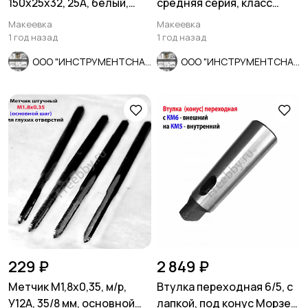
150х25х32, 25А, белый,
средняя серия, класс
40СМ, ГОСТ Р52588-2011,
точности А1, 22/6 мм.
Макеевка
Макеевка
Луга,
1 год назад
1 год назад
ООО "ИНСТРУМЕНТСНАБ"
ООО "ИНСТРУМЕНТСНАБ"
229 ₽
2 849 ₽
Метчик М1,8х0,35, м/р,
Втулка переходная 6/5, с
У12А, 35/8 мм, основной
лапкой, под конус Морзе,