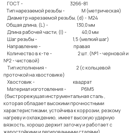
ГОСТ - 3266-81
Тип нарезаемой резьбы - М (метрическая)
Диаметр нарезаемой резьбы, (d) - М24
Общая длина, (L) - 130,0 мм
Длина рабочей части, (l) - 40,0 мм
Шаг резьбы - 1,5 (мелкий шаг)
Направление - правая
Количество в к-те - 2 шт. (№1 - черновой и
№2 - чистовой)
Тип исполнения - 2 (с кольцевой
проточкой на хвостовике)
Хвостовик - квадрат
Материал изготовления - Р6М5
(быстрорежущая инструментальная сталь ,
которая обладает высокими прочностными
характеристиками, устойчива к коррозии, резкому
нагреву и охлаждению, имеет высокую ударную
вязкость, хорошо держит заточку и работает с
жаростойкими и легированными сталями).