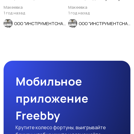
шаг, СССР.
с КМ6 на КМ5.
Макеевка
Макеевка
1 год назад
1 год назад
ООО "ИНСТРУМЕНТСНАБ"
ООО "ИНСТРУМЕНТСНАБ"
Мобильное
приложение
Freebby
Крутите колесо фортуны, выигрывайте