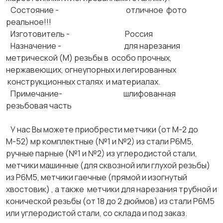
Состояние - отличное фото
реальное!!!
Изготовитель - Россия
Назначение - для нарезания
метрической (М) резьбы в особо прочных,
нержавеющих, огнеупорных и легированных
конструкционных сталях и материалах.
Примечание- шлифованная
резьбовая часть
У нас Вы можете приобрести метчики (от М-2 до
М-52) мр комплектные (№1 и №2) из стали Р6М5,
ручные парные (№1 и №2) из углеродистой стали,
метчики машинные (для сквозной или глухой резьбы)
из Р6М5, метчики гаечные (прямой и изогнутый
хвостовик) , а также метчики для нарезания трубной и
конической резьбы (от 18 до 2 дюймов) из стали Р6М5
или углеродистой стали, со склада и под заказ.