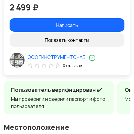
2 499 ₽
Написать
Показать контакты
ООО "ИНСТРУМЕНТСНАБ"
0 отзывов
Пользователь верифицирован ✔️
Онл
Мы проверили и сверили паспорт и фото
Мож
пользователя
Местоположение