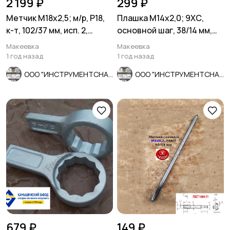
2 199 ₽
299 ₽
Метчик М18х2,5; м/р, Р18,
Плашка М14х2,0; 9ХС,
к-т, 102/37 мм, исп. 2,
основной шаг, 38/14 мм,
основной шаг, СССР.
ГОСТ 7740-71, сделано в
Макеевка
Макеевка
СССР.
1 год назад
1 год назад
ООО "ИНСТРУМЕНТСНАБ"
ООО "ИНСТРУМЕНТСНАБ"
679 ₽
149 ₽