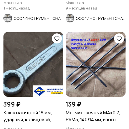
F90, K-L V, мелкое зерно.
ГОСТ 7740-71.
Макеевка
Макеевка
1 месяц назад
9 месяцев назад
ООО "ИНСТРУМЕНТСНАБ"
ООО "ИНСТРУМЕНТСНАБ"
399 ₽
139 ₽
Ключ накидной 19 мм,
Метчик гаечный М4х0,7,
ударный, кольцевой,
Р6М5, 140/14 мм, изогн
односторонний,
хвост, основной шаг, ССС
Макеевка
Макеевка