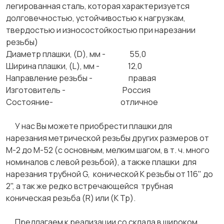
легированная сталь, которая характеризуется
долговечностью, устойчивостью к нагрузкам,
твердостью и износостойкостью при нарезании
резьбы)
Диаметр плашки, (D), мм - 55,0
Ширина плашки, (L), мм - 12,0
Направление резьбы - правая
Изготовитель - Россия
Состояние- отличное
У нас Вы можете приобрести плашки для
нарезания метрической резьбы других размеров от
М-2 до М-52 (с основным, мелким шагом, в т. ч. много
номиналов с левой резьбой), а также плашки для
нарезания трубной G, конической К резьбы от 116" до
2", а так же редко встречающейся трубная
коническая резьба (R) или (К Тр).
Предлагаем к реализации со склада в широком