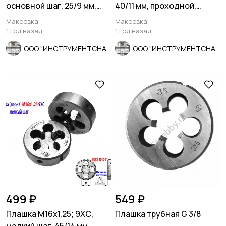
основной шаг, 25/9 мм,
40/11 мм, проходной,
ГОСТ 7740-71.
основ шаг, ут хвост,
Макеевка
Макеевка
СССР.
1 год назад
1 год назад
ООО "ИНСТРУМЕНТСНАБ"
ООО "ИНСТРУМЕНТСНАБ"
499 ₽
549 ₽
Плашка М16х1,25; 9ХС,
Плашка трубная G 3/8