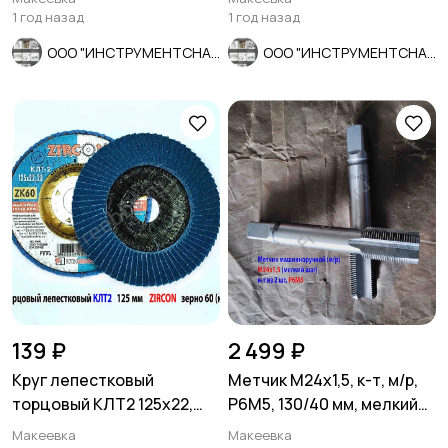
оцинкованный,
1 год назад
1 год назад
ООО "ИНСТРУМЕНТСНАБ"
ООО "ИНСТРУМЕНТСНАБ"
139 ₽
2 499 ₽
Круг лепестковый
Метчик М24х1,5, к-т, м/р,
торцовый КЛТ2 125х22,
Р6М5, 130/40 мм, мелкий
Zircon, зерно 60, ZK,
шаг, шлифованный.
Макеевка
Макеевка