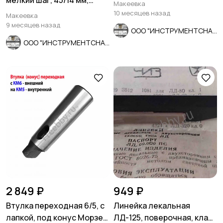
мелкий шаг, 45/14 мм,
Макеевка
ГОСТ 7740-71.
10 месяцев назад
Макеевка
9 месяцев назад
ООО "ИНСТРУМЕНТСНАБ"
ООО "ИНСТРУМЕНТСНАБ"
2 849 ₽
949 ₽
Втулка переходная 6/5, с
Линейка лекальная
лапкой, под конус Морзе,
ЛД-125, поверочная, класс