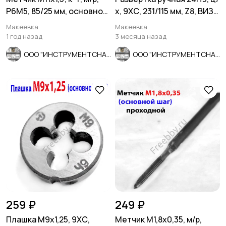
Р6М5, 85/25 мм, основной
х, 9ХС, 231/115 мм, Z8, ВИЗ,
шаг, ГОСТ 3266-81.
СССР.
Макеевка
Макеевка
1 год назад
3 месяца назад
ООО "ИНСТРУМЕНТСНАБ"
ООО "ИНСТРУМЕНТСНАБ"
259 ₽
249 ₽
Плашка М9х1,25, 9ХС,
Метчик М1,8х0,35, м/р,