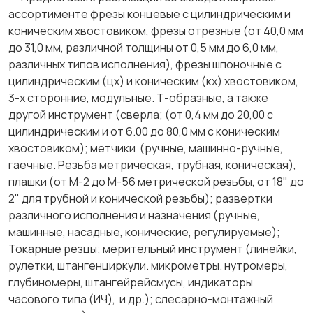
ассортименте фрезы концевые с цилиндрическим и
коническим хвостовиком, фрезы отрезные (от 40,0 мм
до 31,0 мм, различной толщины от 0,5 мм до 6,0 мм,
различных типов исполнения), фрезы шпоночные с
цилиндрическим (цх) и коническим (кх) хвостовиком,
3-х сторонние, модульные. Т-образные, а также
другой инструмент (сверла; (от 0,4 мм до 20,00 с
цилиндрическим и от 6.00 до 80,0 мм с коническим
хвостовиком); метчики (ручные, машинно-ручные,
гаечные. Резьба метрическая, трубная, коническая),
плашки (от М-2 до М-56 метрической резьбы, от 18" до
2" для трубной и конической резьбы); развертки
различного исполнения и назначения (ручные,
машинные, насадные, конические, регулируемые);
Токарные резцы; мерительный инструмент (линейки,
рулетки, штангенциркули. микрометры. нутромеры,
глубиномеры, штангейрейсмусы, индикаторы
часового типа (ИЧ), и др.); слесарно-монтажный