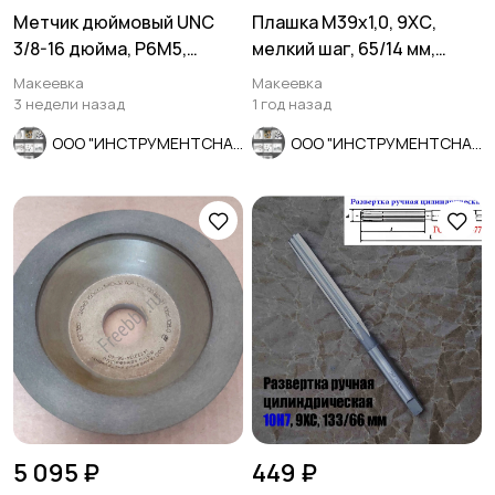
Метчик дюймовый UNC
Плашка М39х1,0, 9ХС,
3/8-16 дюйма, Р6М5,
мелкий шаг, 65/14 мм,
штучный, 16 ниток 80/24
ГОСТ 7740-71, СССР.
Макеевка
Макеевка
мм.
3 недели назад
1 год назад
ООО "ИНСТРУМЕНТСНАБ"
ООО "ИНСТРУМЕНТСНАБ"
5 095 ₽
449 ₽