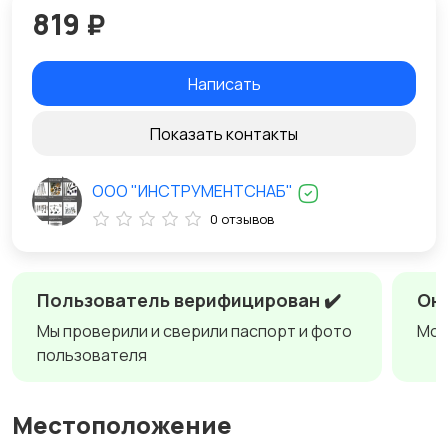
819 ₽
Написать
Показать контакты
ООО "ИНСТРУМЕНТСНАБ"
0 отзывов
Пользователь верифицирован ✔️
Онл
Мы проверили и сверили паспорт и фото
Мож
пользователя
Местоположение