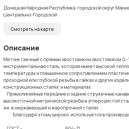
Донецкая Народная Республика, городской округ Макеев
Центрально-Городской
Смотреть на карте
Описание
Метчик гаечный с прямым хвостовиком хвостовиком (L-
инструментальная сталь, которая имеет высокой тепло
температурах и повышенное сопротивлением пластиче
проходной или глубокой резьбы в гайках и других изде
конструкционных сталях и материалах.
Прямолинейные передние и задние стружечные канавк
высокоточной метрической резьбы в углеродистой стали 
же в нержавеющей и жаропрочной сталях.
Благодаря этому широко используется в произво
ГОСТ - 604-71