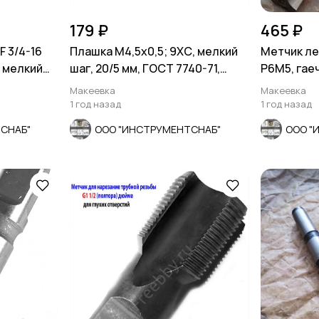
179 ₽
465 ₽
 3/4-16
Плашка М4,5х0,5; 9ХС, мелкий
Метчик ле
, мелкий
шаг, 20/5 мм, ГОСТ 7740-71,
Р6М5, гаеч
СССР
прямой хв
Макеевка
Макеевка
1 год назад
1 год назад
СНАБ"
ООО "ИНСТРУМЕНТСНАБ"
ООО "