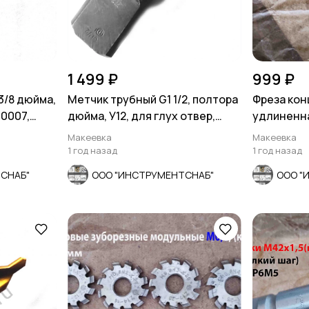
1 499 ₽
999 ₽
3/8 дюйма,
Метчик трубный G1 1/2, полтора
Фреза конц
-0007,
дюйма, У12, для глух отвер,
удлиненна
СССР
КМ2, 4-х п
Макеевка
Макеевка
1 год назад
1 год назад
СНАБ"
ООО "ИНСТРУМЕНТСНАБ"
ООО "