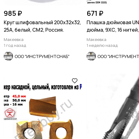
985 ₽
671 ₽
Круг шлифовальный 200х32х32,
Плашка дюймовая UNF
25А, белый, СМ2, Россия.
дюйма, 9ХС, 16 нитей
шаг, 45/14 мм
Макеевка
Макеевка
1 год назад
1 неделю назад
ООО "ИНСТРУМЕНТСНАБ"
ООО "ИНСТРУМЕНТ