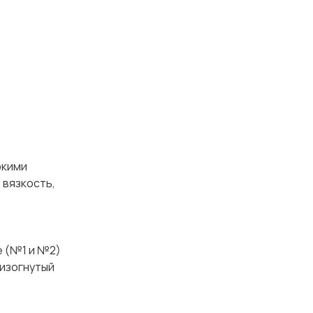
кими
 вязкость,
е (№1 и №2)
 изогнутый