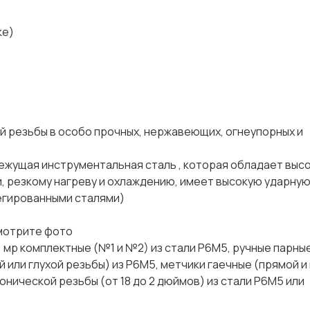
вике)
ы в особо прочных, нержавеющих, огнеупорных и
нструментальная сталь , которая обладает высо
, резкому нагреву и охлаждению, имеет высокую ударную
легированными сталями)
мотрите фото
 мр комплектные (№1 и №2) из стали Р6М5, ручные парны
 или глухой резьбы) из Р6М5, метчики гаечные (прямой и
конической резьбы (от 18 до 2 дюймов) из стали Р6М5 или