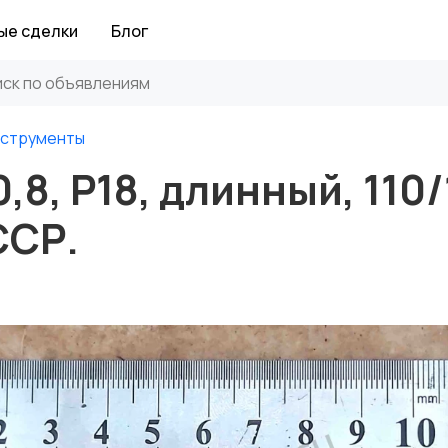
ые сделки
Блог
нструменты
8, Р18, длинный, 110/
ССР.