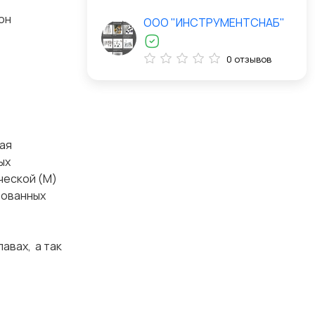
он
ООО "ИНСТРУМЕНТСНАБ"
0 отзывов
щая
ых
ческой (М)
ированных
авах, а так