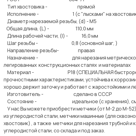
Тип хвостовика - прямой
Исполнение - 1 (с "лысками" на хвосто
Диаметр нарезаемой резьбы, (d) - М5
Общая длина, (L) - 110,0 мм
Длина рабочей части, (l) - 16,0 мм
Шаг резьбы - 0,8 (основной шаг, )
Направление резьбы- правая
Назначение - для нарезания метрической резьб
легированных конструкционных сталях и материалах
Материал - Р18 (СПЕЦИАЛЬНАЯ быстрорежущая и
прочностными характеристиками, устойчива к коррозии
хорошо держит заточку и работает с жаростойкими и 
Изготовитель - сделано в СССР
Состояние - идеальное (с хранения), с
У нас Вы можете приобрести метчики (от М-2 до М-52)
из углеродистой стали, метчики машинные (для сквозной
хвостовик) , а также метчики для нарезания трубной и 
углеродистой стали, со склада и под заказ.