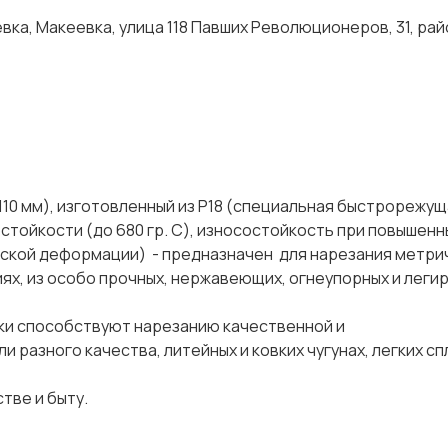
ка, Макеевка, улица 118 Павших Революционеров, 31, рай
110 мм), изготовленный из Р18 (специальная быстрорежу
стойкости (до 680 гр. С), износостойкость при повышенн
ской деформации) - предназначен для нарезания метри
лиях, из особо прочных, нержавеющих, огнеупорных и лег
и способствуют нарезанию качественной и
разного качества, литейных и ковких чугунах, легких спл
дстве и быту.