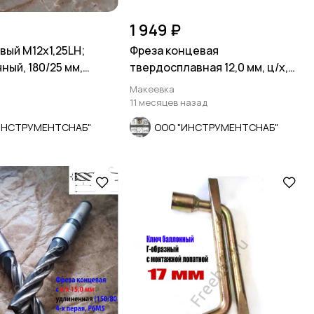
1 949 ₽
вый М12х1,25LH;
Фреза концевая
ный, 180/25 мм,
твердосплавная 12,0 мм, ц/х,
остовик.
монолит, ВК8, 5-пер, 50/25
Макеевка
11 месяцев назад
ИНСТРУМЕНТСНАБ"
ООО "ИНСТРУМЕНТСНАБ"