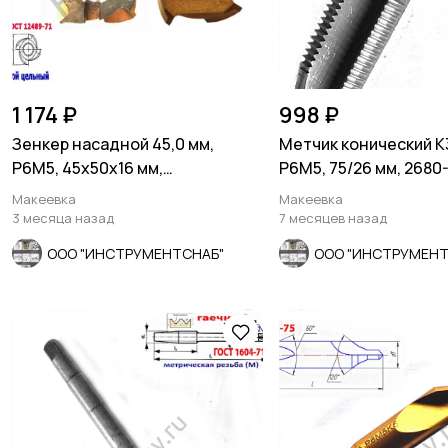
1 174 ₽
998 ₽
Зенкер насадной 45,0 мм,
Метчик конический К
Р6М5, 45х50х16 мм,
Р6М5, 75/26 мм, 2680
цельный.2320-2672, СССР
СССР
Макеевка
Макеевка
3 месяца назад
7 месяцев назад
ООО "ИНСТРУМЕНТСНАБ"
ООО "ИНСТРУМЕНТ