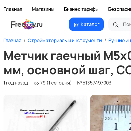
Главная
Магазины
Бизнес тарифы
Безопасн
Каталог
Главная
Стройматериалы и инструменты
Ручные и
Метчик гаечный М5х0,
мм, основной шаг, С
1 год назад
79 (1 сегодня)
№51357497003