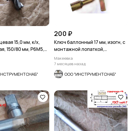
200 ₽
евая 15,0 мм, к/х,
Ключ баллонный 17 мм, изогн, с
я, 150/80 мм, Р6М5,
монтажной лопаткой,
ер
оцинкованный, СССР.
Макеевка
7 месяцев назад
ИНСТРУМЕНТСНАБ"
ООО "ИНСТРУМЕНТСНАБ"