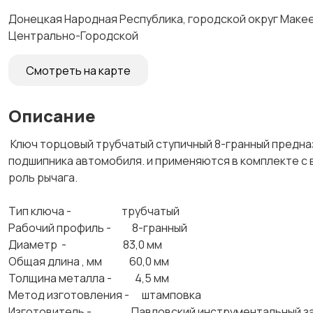
Донецкая Народная Республика, городской округ Макеев
Центрально-Городской
Смотреть на карте
Описание
Ключ торцовый трубчатый ступичный 8-гранный предна
подшипника автомобиля. и применяются в комплекте с в
роль рычага.
Тип ключа - трубчатый
Рабочий профиль - 8-гранный
Диаметр - 83,0 мм
Общая длина , мм 60,0 мм
Толщина металла - 4,5 мм
Метод изготовления - штамповка
Изготовитель - Павловский инструментальный з