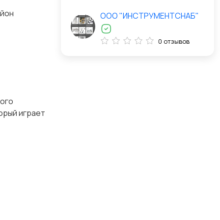
айон
ООО "ИНСТРУМЕНТСНАБ"
0 отзывов
ного
торый играет