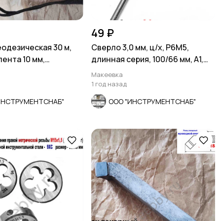
49 ₽
еодезическая 30 м,
Сверло 3,0 мм, ц/х, Р6М5,
ента 10 мм,
длинная серия, 100/66 мм, А1,
ный пластик
СССР.
Макеевка
1 год назад
ИНСТРУМЕНТСНАБ"
ООО "ИНСТРУМЕНТСНАБ"