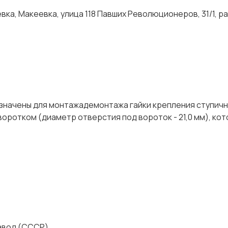
ка, Макеевка, улица 118 Павших Революционеров, 31/1, р
значены для монтажадемонтажа гайки крепления ступич
оротком (диаметр отверстия под вороток - 21,0 мм), ко
авод (СССР)