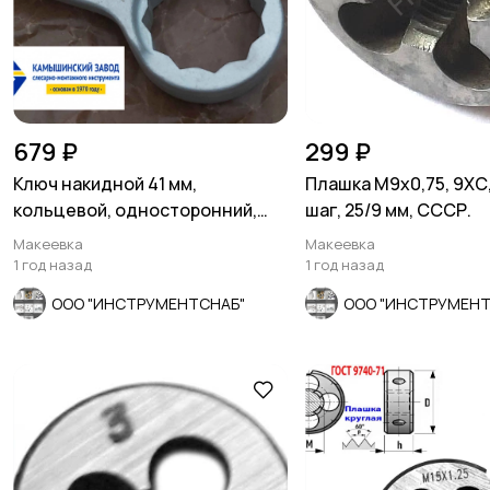
679 ₽
299 ₽
Ключ накидной 41 мм,
Плашка М9х0,75, 9ХС
кольцевой, односторонний,
шаг, 25/9 мм, СССР.
укороченный, оцинкованн
Макеевка
Макеевка
1 год назад
1 год назад
ООО "ИНСТРУМЕНТСНАБ"
ООО "ИНСТРУМЕНТ