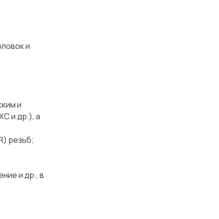
оловок и
ским и
 и др.), а
R) резьб;
ие и др., в