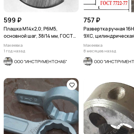
599 ₽
757 ₽
Плашка М14х2,0; Р6М5,
Развертка ручная 16Н7
основной шаг, 38/14 мм, ГОСТ
9ХС, цилиндрическая,
7740-71, СССР.
мм, 2360-0142.
Макеевка
Макеевка
1 год назад
8 месяцев назад
ООО "ИНСТРУМЕНТСНАБ"
ООО "ИНСТРУМЕНТ