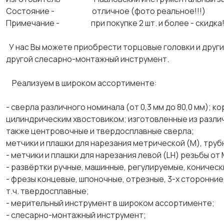
Состояние - отличное (фото реальное!!!)
Примечание - при покупке 2 шт. и более -
У нас Вы можете приобрести торцовые головки и других 
другой слесарно-монтажный инструмент.
Реализуем в широком ассортименте:
- сверла различного номинала (от 0,3 мм до 80,0 мм); к
цилиндрическим хвостовиком; изготовленные из различн
также центровочные и твердосплавные сверла;
метчики и плашки для нарезания метрической (М), труб
- метчики и плашки для нарезания левой (LH) резьбы от 
- развёртки ручные, машинные, регулируемые, конически
- фрезы концевые, шпоночные, отрезные, 3-х сторонние,
т.ч. твердосплавные;
- мерительный инструмент в широком ассортименте;
- слесарно-монтажный инструмент;