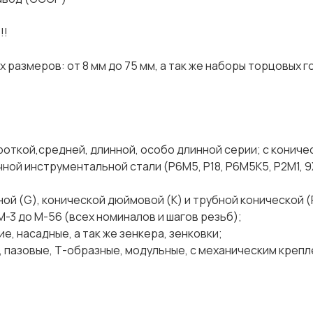
 скидка!!!
размеров: от 8 мм до 75 мм, а так же наборы торцовых г
ороткой,средней, длинной, особо длинной серии; с кониче
ой инструментальной стали (Р6М5, Р18, Р6М5К5, Р2М1, 9ХС
ной (G), конической дюймовой (К) и трубной конической (
М-3 до М-56 (всех номиналов и шагов резьб);
е, насадные, а так же зенкера, зенковки;
 пазовые, Т-образные, модульные, с механическим креплен