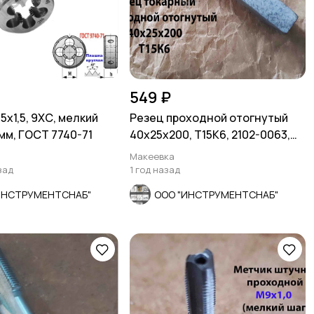
549 ₽
х1,5, 9ХС, мелкий
Резец проходной отогнутый
 мм, ГОСТ 7740-71
40х25х200, Т15К6, 2102-0063,
ГОСТ 18877-73, СССР.
Макеевка
зад
1 год назад
ИНСТРУМЕНТСНАБ"
ООО "ИНСТРУМЕНТСНАБ"