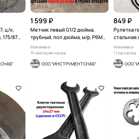
1 599 ₽
849 ₽
, ц/х,
Метчик левый G1/2 дюйма,
Рулетка г
 175/87
трубный, пол дюйма, м/р, Р6М5,
стальная л
80/35 мм, СССР
ударопроч
Макеевка
Макеевка
10 месяцев назад
1 год назад
СНАБ"
ООО "ИНСТРУМЕНТСНАБ"
ООО "