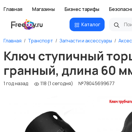
Главная
Магазины
Бизнес тарифы
Безопасн
Каталог
Главная
Транспорт
Запчасти и аксессуары
Аксес
Ключ ступичный торц
гранный, длина 60 м
1 год назад
118 (1 сегодня)
№78045699677