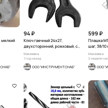
94 ₽
599 ₽
, мелкий
Ключ гаечный 24х27,
Плашка М15
двухсторонний, рожковый, с
шаг, 38/10
открытым зевом, СССР.
Макеевка
Макеевка
1 год назад
2 недели на
СНАБ"
ООО "ИНСТРУМЕНТСНАБ"
ООО "