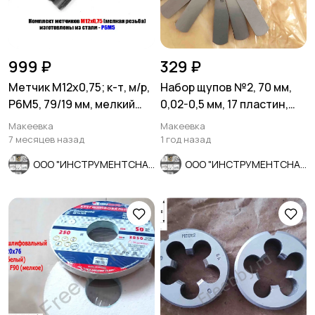
999 ₽
329 ₽
Метчик М12х0,75; к-т, м/р,
Набор щупов №2, 70 мм,
Р6М5, 79/19 мм, мелкий
0,02-0,5 мм, 17 пластин,
шаг, шлиф, СССР.
Россия.
Макеевка
Макеевка
7 месяцев назад
1 год назад
ООО "ИНСТРУМЕНТСНАБ"
ООО "ИНСТРУМЕНТСНАБ"