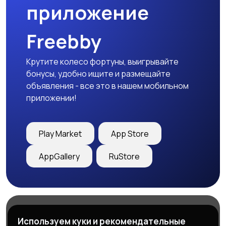
приложение
Freebby
Крутите колесо фортуны, выигрывайте
бонусы, удобно ищите и размещайте
объявления - все это в нашем мобильном
приложении!
Play Market
App Store
AppGallery
RuStore
Магазины
Блог
О нас
Используем куки и рекомендательные
Служба поддержки