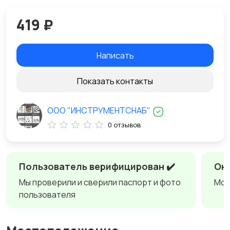
419 ₽
Написать
Показать контакты
ООО "ИНСТРУМЕНТСНАБ"
0 отзывов
Пользователь верифицирован ✔️
Онл
Мы проверили и сверили паспорт и фото
Мож
пользователя