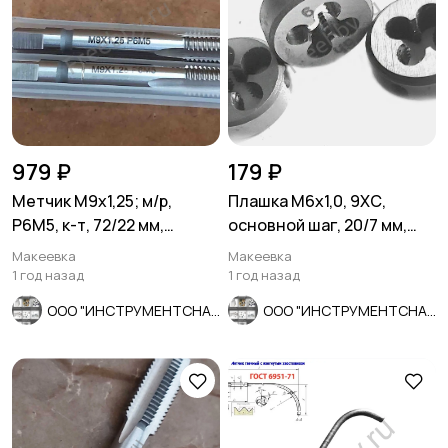
979 ₽
179 ₽
Метчик М9х1,25; м/р,
Плашка М6х1,0, 9ХС,
Р6М5, к-т, 72/22 мм,
основной шаг, 20/7 мм,
основной шаг, ГОСТ 3266-
ГОСТ 7740-71.
Макеевка
Макеевка
81.
1 год назад
1 год назад
ООО "ИНСТРУМЕНТСНАБ"
ООО "ИНСТРУМЕНТСНАБ"