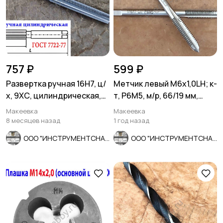
757 ₽
599 ₽
Развертка ручная 16Н7, ц/
Метчик левый М6х1,0LH; к-
х, 9ХС, цилиндрическая,
т, Р6М5, м/р, 66/19 мм,
175/87 мм, 2360-0142.
основной шаг.
Макеевка
Макеевка
8 месяцев назад
1 год назад
ООО "ИНСТРУМЕНТСНАБ"
ООО "ИНСТРУМЕНТСНАБ"