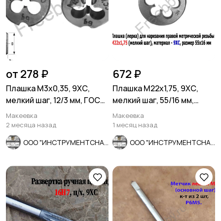
от 278 ₽
672 ₽
Плашка М3х0,35, 9ХС,
Плашка М22х1,75, 9ХС,
мелкий шаг, 12/3 мм, ГОСТ
мелкий шаг, 55/16 мм,
7740-71, сделано в СССР
ГОСТ 7740-71
Макеевка
Макеевка
2 месяца назад
1 месяц назад
ООО "ИНСТРУМЕНТСНАБ"
ООО "ИНСТРУМЕНТСНАБ"