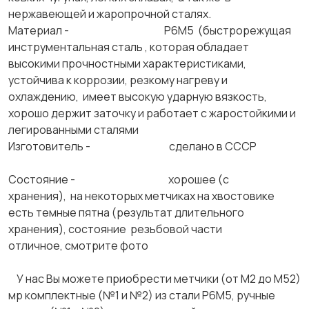
нержавеющей и жаропрочной сталях.
Материал - Р6М5 (быстрорежущая
инструментальная сталь , которая обладает
высокими прочностными характеристиками,
устойчива к коррозии, резкому нагреву и
охлаждению, имеет высокую ударную вязкость,
хорошо держит заточку и работает с жаростойкими и
легированными сталями
Изготовитель - сделано в СССР
Состояние - хорошее (с
хранения), на некоторых метчиках на хвостовике
есть темные пятна (результат длительного
хранения), состояние резьбовой части
отличное, смотрите фото
У нас Вы можете приобрести метчики (от М2 до М52)
мр комплектные (№1 и №2) из стали Р6М5, ручные