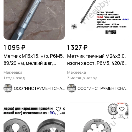
1 095 ₽
1 327 ₽
Метчик М13х1,5, м/р, Р6М5,
Метчик гаечный М24х3,0,
89/29 мм, мелкий шаг,
изогн хвост, Р6М5, 420/60
проходной, исп 2, ГОС
мм, осн шаг, СССР.
Макеевка
Макеевка
1 год назад
3 месяца назад
ООО "ИНСТРУМЕНТСНАБ"
ООО "ИНСТРУМЕНТСНАБ"