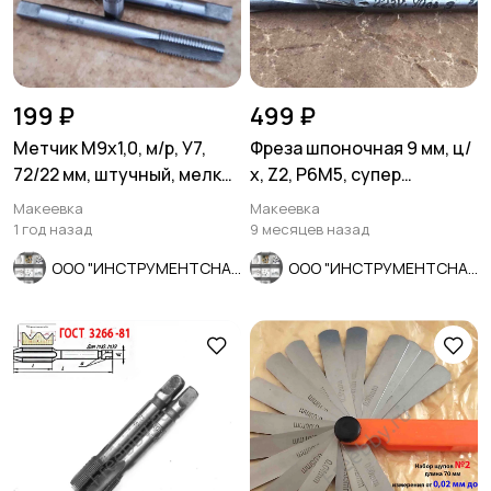
199 ₽
499 ₽
Метчик М9х1,0, м/р, У7,
Фреза шпоночная 9 мм, ц/
72/22 мм, штучный, мелкий
х, Z2, Р6М5, супер
шаг.
длинная 115/50 мм, СССР.
Макеевка
Макеевка
1 год назад
9 месяцев назад
ООО "ИНСТРУМЕНТСНАБ"
ООО "ИНСТРУМЕНТСНАБ"