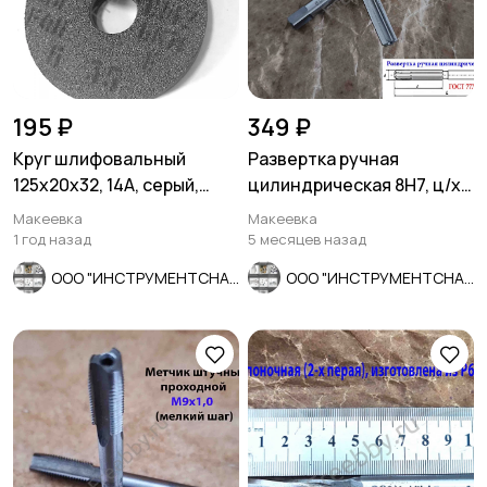
195 ₽
349 ₽
Круг шлифовальный
Развертка ручная
125х20х32, 14А, серый,
цилиндрическая 8Н7, ц/х,
среднее зерно, ГОСТ
9ХС, Z6, прямозубая,
Макеевка
Макеевка
2424-83.
115/58.
1 год назад
5 месяцев назад
ООО "ИНСТРУМЕНТСНАБ"
ООО "ИНСТРУМЕНТСНАБ"