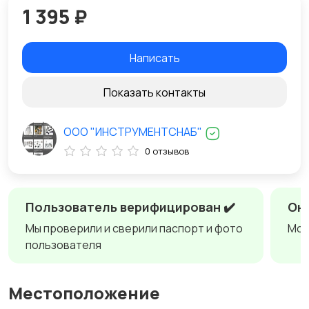
1 395 ₽
Написать
Показать контакты
ООО "ИНСТРУМЕНТСНАБ"
0 отзывов
Пользователь верифицирован ✔️
Онл
Мы проверили и сверили паспорт и фото
Мож
пользователя
Местоположение