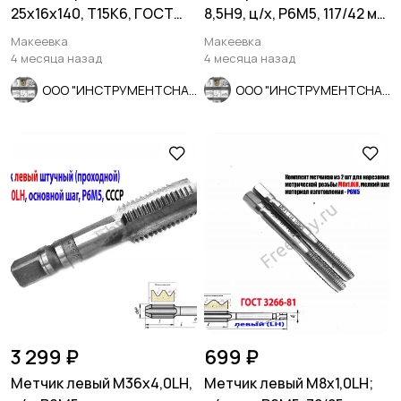
25х16х140, Т15К6, ГОСТ
8,5Н9, ц/х, Р6М5, 117/42 мм,
18884-73, 2130-0009.
ГОСТ 1672-80, СССР
Макеевка
Макеевка
4 месяца назад
4 месяца назад
ООО "ИНСТРУМЕНТСНАБ"
ООО "ИНСТРУМЕНТСНАБ"
3 299 ₽
699 ₽
Метчик левый М36х4,0LH,
Метчик левый М8х1,0LH;