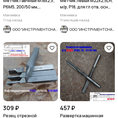
Метчик гаечный М18х2,5;
Метчик левый М22х2,5LH,
Р6М5, 200/50 мм,
м/р, Р18, для гл отв, осн
длинный, основной шаг,
шаг, 112/37 мм, СССР
Макеевка
Макеевка
СССР.
1 год назад
11 месяцев назад
ООО "ИНСТРУМЕНТСНАБ"
ООО "ИНСТРУМЕНТСНАБ"
309 ₽
457 ₽
Резец отрезной
Развертка машинная