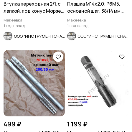
Втулка переходная 2/1, с
Плашка М14х2,0; Р6М5,
лапкой, под конус Морзе,
основной шаг, 38/14 мм,
с КМ2 на КМ1.
ГОСТ 7740-71, СССР.
Макеевка
Макеевка
1 год назад
1 год назад
ООО "ИНСТРУМЕНТСНАБ"
ООО "ИНСТРУМЕНТСНАБ"
499 ₽
1 199 ₽