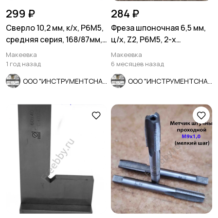
299 ₽
284 ₽
Сверло 10,2 мм, к/х, Р6М5,
Фреза шпоночная 6,5 мм,
средняя серия, 168/87мм,
ц/х, Z2, Р6М5, 2-х
КМ1, В1, СССР.
сторонняя, 60/12 мм,
Макеевка
Макеевка
СССР.
1 год назад
6 месяцев назад
ООО "ИНСТРУМЕНТСНАБ"
ООО "ИНСТРУМЕНТСНАБ"