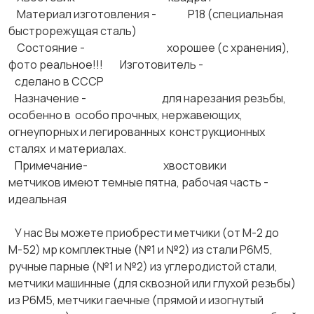
Материал изготовления - Р18 (специальная
быстрорежущая сталь)
Состояние - хорошее (с хранения),
фото реальное!!! Изготовитель -
сделано в СССР
Назначение - для нарезания резьбы,
особенно в особо прочных, нержавеющих,
огнеупорных и легированных конструкционных
сталях и материалах.
Примечание- хвостовики
метчиков имеют темные пятна, рабочая часть -
идеальная
У нас Вы можете приобрести метчики (от М-2 до
М-52) мр комплектные (№1 и №2) из стали Р6М5,
ручные парные (№1 и №2) из углеродистой стали,
метчики машинные (для сквозной или глухой резьбы)
из Р6М5, метчики гаечные (прямой и изогнутый