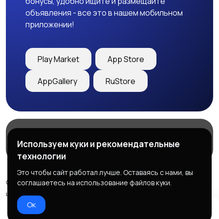
бонусы, удобно ищите и размещайте
объявления - все это в нашем мобильном
приложении!
Play Market
App Store
AppGallery
RuStore
Магазины
Блог
О нас
Используем куки и рекомендательные
Служба поддержки
технологии
Это чтобы сайт работал лучше. Оставаясь с нами, вы
© 2026 Freebby - Сервис бесплатных объявлений ДНР
соглашаетесь на использование файлов куки.
и ЛНР
Ок
Правила сервиса
Политика конфиденциальности