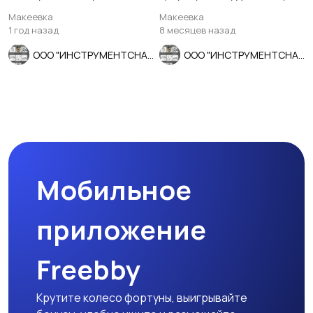
шаг, шлифованный, ГО
80/40 мм, внутризав.
Макеевка
Макеевка
1 год назад
8 месяцев назад
ООО "ИНСТРУМЕНТСНАБ"
ООО "ИНСТРУМЕНТСНАБ"
Мобильное
приложение
Freebby
Крутите колесо фортуны, выигрывайте