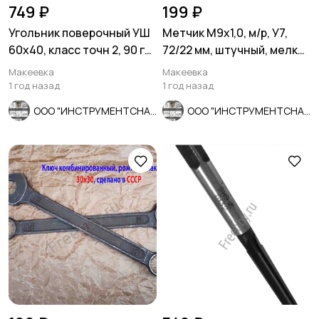
749 ₽
199 ₽
Угольник поверочный УШ
Метчик М9х1,0, м/р, У7,
60х40, класс точн 2, 90 гр,
72/22 мм, штучный, мелкий
Эталон, Россия.
шаг.
Макеевка
Макеевка
1 год назад
1 год назад
ООО "ИНСТРУМЕНТСНАБ"
ООО "ИНСТРУМЕНТСНАБ"