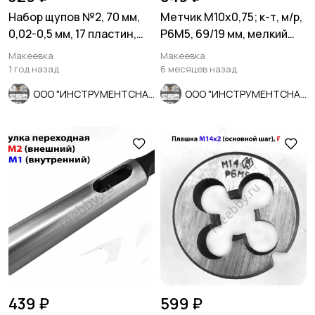
Набор щупов №2, 70 мм,
Метчик М10х0,75; к-т, м/р,
0,02-0,5 мм, 17 пластин,
Р6М5, 69/19 мм, мелкий
Россия.
шаг, шлифов, СССР.
Макеевка
Макеевка
1 год назад
6 месяцев назад
ООО "ИНСТРУМЕНТСНАБ"
ООО "ИНСТРУМЕНТСНАБ"
439 ₽
599 ₽