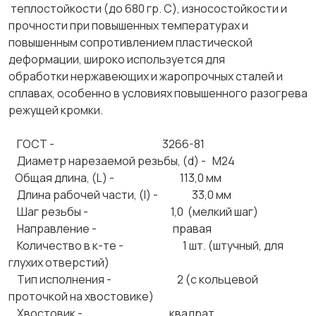
теплостойкости (до 680 гр. С), износостойкости и
прочности при повышенных температурах и
повышенным сопротивлением пластической
деформации, широко используется для
обработки нержавеющих и жаропрочных сталей и
сплавах, особенно в условиях повышенного разогрева
режущей кромки.
ГОСТ - 3266-81
Диаметр нарезаемой резьбы, (d) - М24
Общая длина, (L) - 113,0 мм
Длина рабочей части, (l) - 33,0 мм
Шаг резьбы - 1,0 (мелкий шаг)
Направление - правая
Количество в к-те - 1 шт. (штучный, для
глухих отверстий)
Тип исполнения - 2 (с кольцевой
проточкой на хвостовике)
Хвостовик - квадрат