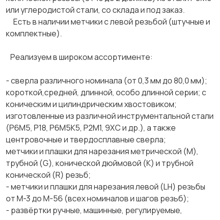
или углеродистой стали, со склада и под заказ.
Есть в наличии метчики с левой резьбой (штучные и
комплектные).
Реализуем в широком ассортименте:
- сверла различного номинала (от 0,3 мм до 80,0 мм);
короткой,средней, длинной, особо длинной серии; с
коническим и цилиндрическим хвостовиком;
изготовленные из различной инструментальной стали
(Р6М5, Р18, Р6М5К5, Р2М1, 9ХС и др.), а также
центровочные и твердосплавные сверла;
метчики и плашки для нарезания метрической (М),
трубной (G), конической дюймовой (К) и трубной
конической (R) резьб;
- метчики и плашки для нарезания левой (LH) резьбы
от М-3 до М-56 (всех номиналов и шагов резьб);
- развёртки ручные, машинные, регулируемые,