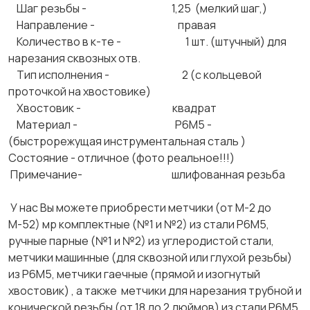
Шаг резьбы - 1,25 (мелкий шаг,)
Направление - правая
Количество в к-те - 1 шт. (штучный) для
нарезания сквозных отв.
Тип исполнения - 2 (с кольцевой
проточкой на хвостовике)
Хвостовик - квадрат
Материал - Р6М5 -
(быстрорежущая инструментальная сталь )
Состояние - отличное (фото реальное!!!)
Примечание- шлифованная резьба ​
У нас Вы можете приобрести метчики (от М-2 до
М-52) мр комплектные (№1 и №2) из стали Р6М5,
ручные парные (№1 и №2) из углеродистой стали,
метчики машинные (для сквозной или глухой резьбы)
из Р6М5, метчики гаечные (прямой и изогнутый
хвостовик) , а также метчики для нарезания трубной и
конической резьбы (от 18 до 2 дюймов) из стали Р6М5