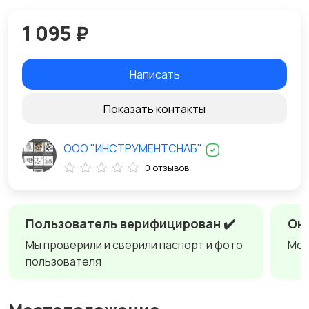
1 095 ₽
Написать
Показать контакты
ООО "ИНСТРУМЕНТСНАБ"
0 отзывов
Пользователь верифицирован ✔️
Онл
Мы проверили и сверили паспорт и фото
Мож
пользователя