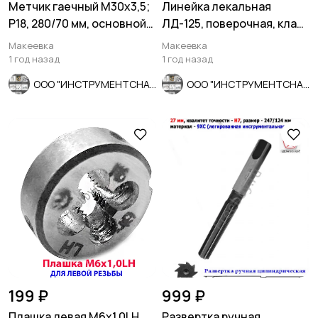
Метчик гаечный М30х3,5;
Линейка лекальная
Р18, 280/70 мм, основной
ЛД-125, поверочная, класс
шаг, 2640-0337, СССР
0, ГОСТ 8026-75, СССР.
Макеевка
Макеевка
1 год назад
1 год назад
ООО "ИНСТРУМЕНТСНАБ"
ООО "ИНСТРУМЕНТСНАБ"
199 ₽
999 ₽
Плашка левая М6х1,0LH,
Развертка ручная