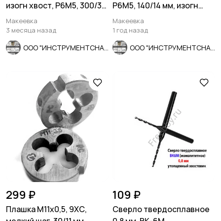
изогн хвост, Р6М5, 300/30
Р6М5, 140/14 мм, изогн
мм, мелкий шаг, СССР
хвост, основной шаг, ССС
Макеевка
Макеевка
3 месяца назад
1 год назад
ООО "ИНСТРУМЕНТСНАБ"
ООО "ИНСТРУМЕНТСНАБ"
299 ₽
109 ₽
Плашка М11х0,5, 9ХС,
Сверло твердосплавное