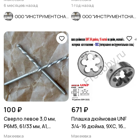
зерно.
6 месяцев назад
1 год назад
ООО "ИНСТРУМЕНТСНАБ"
ООО "ИНСТРУМЕНТСНАБ"
100 ₽
671 ₽
Сверло левое 3,0 мм,
Плашка дюймовая UNF
Р6М5, 61/33 мм, А1,
3/4-16 дюйма, 9ХС, 16
шлифованное, ГОСТ
нитей, мелкий шаг, 45/14
Макеевка
Макеевка