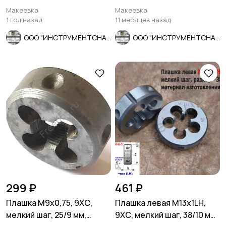
124/52 мм, 2360-0132.
Prof, зерно А320, , для
Макеевка
Макеевка
полир.
1 год назад
11 месяцев назад
ООО "ИНСТРУМЕНТСНАБ"
ООО "ИНСТРУМЕНТСНАБ"
299 ₽
461 ₽
Плашка М9х0,75, 9ХС,
Плашка левая М13х1LH,
мелкий шаг, 25/9 мм,
9ХС, мелкий шаг, 38/10 мм,