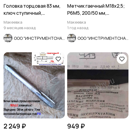
Головка торцовая 83 мм,
Метчик гаечный М18х2,5;
ключ ступичный,
Р6М5, 200/50 мм,
трубчатый, 8-гр, СССР.
длинный, основной шаг,
Макеевка
Макеевка
СССР.
9 месяцев назад
1 год назад
ООО "ИНСТРУМЕНТСНАБ"
ООО "ИНСТРУМЕНТСНАБ"
2 249 ₽
949 ₽