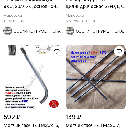
9ХС, 20/7 мм, основной
цилиндрическая 27Н7, ц/
шаг, ГОСТ 9740-71.
х, 9ХС, 247/124 мм, Z8,
Макеевка
Макеевка
СССР.
1 год назад
3 месяца назад
ООО "ИНСТРУМЕНТСНАБ"
ООО "ИНСТРУМЕНТСНАБ"
592 ₽
139 ₽
Метчик гаечный М20х1,5,
Метчик гаечный М4х0,7,