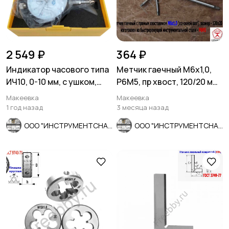
2 549 ₽
364 ₽
Индикатор часового типа
Метчик гаечный М6х1,0,
ИЧ10, 0-10 мм, с ушком,
Р6М5, пр хвост, 120/20 мм,
0,01 мм, класс 1.
осн шаг, 2640-0053,
Макеевка
Макеевка
СССР.
1 год назад
3 месяца назад
ООО "ИНСТРУМЕНТСНАБ"
ООО "ИНСТРУМЕНТСНАБ"