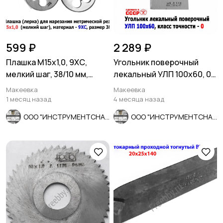
599 ₽
2 289 ₽
Плашка М15х1,0, 9ХС,
Угольник поверочный
мелкий шаг, 38/10 мм,
лекальный УЛП 100х60, 0
ГОСТ 7740-71.
кл точн, угол 90 гр, СССР.
Макеевка
Макеевка
1 месяц назад
4 месяца назад
ООО "ИНСТРУМЕНТСНАБ"
ООО "ИНСТРУМЕНТСНАБ"