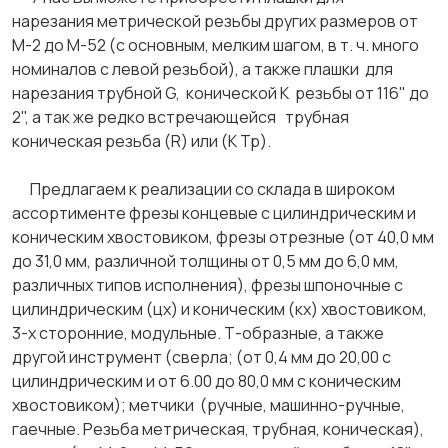
нарезания метрической резьбы других размеров от
М-2 до М-52 (с основным, мелким шагом, в т. ч. много
номиналов с левой резьбой), а также плашки для
нарезания трубной G, конической К резьбы от 116" до
2", а так же редко встречающейся трубная
коническая резьба (R) или (К Тр).
Предлагаем к реализации со склада в широком
ассортименте фрезы концевые с цилиндрическим и
коническим хвостовиком, фрезы отрезные (от 40,0 мм
до 31,0 мм, различной толщины от 0,5 мм до 6,0 мм,
различных типов исполнения), фрезы шпоночные с
цилиндрическим (цх) и коническим (кх) хвостовиком,
3-х сторонние, модульные. Т-образные, а также
другой инструмент (сверла; (от 0,4 мм до 20,00 с
цилиндрическим и от 6.00 до 80,0 мм с коническим
хвостовиком); метчики (ручные, машинно-ручные,
гаечные. Резьба метрическая, трубная, коническая),