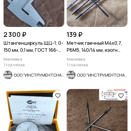
2 300 ₽
139 ₽
Штангенциркуль ЩЦ-1; 0-
Метчик гаечный М4х0,7,
150 мм, 0,1 мм, ГОСТ 166-
Р6М5, 140/14 мм, изогн
80, Ставрополь.
хвост, основной шаг, ССС
Макеевка
Макеевка
1 год назад
1 год назад
ООО "ИНСТРУМЕНТСНАБ"
ООО "ИНСТРУМЕНТСНАБ"