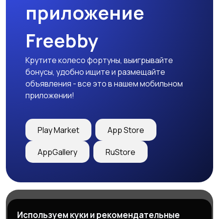
приложение
Freebby
Крутите колесо фортуны, выигрывайте
бонусы, удобно ищите и размещайте
объявления - все это в нашем мобильном
приложении!
Play Market
App Store
AppGallery
RuStore
Магазины
Блог
О нас
Используем куки и рекомендательные
Служба поддержки