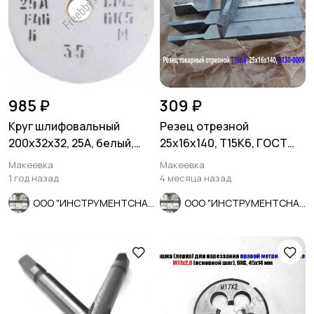
985 ₽
309 ₽
Круг шлифовальный
Резец отрезной
200х32х32, 25А, белый,
25х16х140, Т15К6, ГОСТ
СМ2, Россия.
18884-73, 2130-0009.
Макеевка
Макеевка
1 год назад
4 месяца назад
ООО "ИНСТРУМЕНТСНАБ"
ООО "ИНСТРУМЕНТСНАБ"