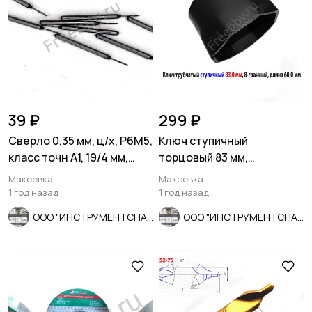
39 ₽
299 ₽
Сверло 0,35 мм, ц/х, Р6М5,
Ключ ступичный
класс точн А1, 19/4 мм,
торцовый 83 мм,
утолщ хвост 1,2 мм
трубчатый, 8-гранный,
Макеевка
Макеевка
длина 60 мм, СССР
1 год назад
1 год назад
ООО "ИНСТРУМЕНТСНАБ"
ООО "ИНСТРУМЕНТСНАБ"