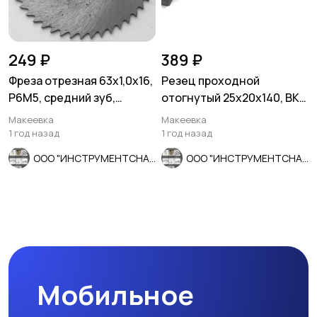
249 ₽
389 ₽
Фреза отрезная 63х1,0х16,
Резец проходной
Р6М5, средний зуб,
отогнутый 25х20х140, ВК8,
Z40, тип 2, 2254-1176, ГО
2102-0029, ГОСТ 18877-73.
Макеевка
Макеевка
1 год назад
1 год назад
ООО "ИНСТРУМЕНТСНАБ"
ООО "ИНСТРУМЕНТСНАБ"
Мобильное