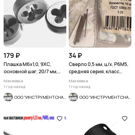
179 ₽
34 ₽
Плашка М6х1,0, 9ХС,
Сверло 0,5 мм, ц/х, Р6М5,
основной шаг, 20/7 мм,
средняя серия, класс
ГОСТ 7740-71.
точности А1, 22/6 мм.
Макеевка
Макеевка
1 год назад
1 год назад
ООО "ИНСТРУМЕНТСНАБ"
ООО "ИНСТРУМЕНТСНАБ"