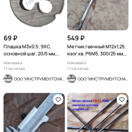
69 ₽
549 ₽
Плашка М3х0,5; 9ХС,
Метчик гаечный М12х1,25,
основной шаг, 20/5 мм,
изог хв, Р6М5, 300/25 мм,
ГОСТ 7740-71, СССР.
мелкий шаг, СССР.
Макеевка
Макеевка
1 год назад
1 год назад
ООО "ИНСТРУМЕНТСНАБ"
ООО "ИНСТРУМЕНТСНАБ"