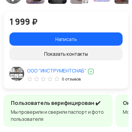
1 999 ₽
Написать
Показать контакты
ООО "ИНСТРУМЕНТСНАБ"
0 отзывов
Пользователь верифицирован ✔️
Онл
Мы проверили и сверили паспорт и фото
Мож
пользователя