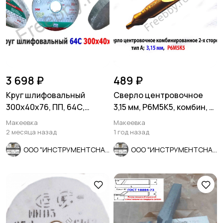
3 698 ₽
489 ₽
Круг шлифовальный
Сверло центровочное
300х40х76, ПП, 64С,
3,15 мм, Р6М5К5, комбин, 2-
зеленый, 40 СМ1, K-L V, ср
х стор, тип А, 52/4,9.
Макеевка
Макеевка
зерно
2 месяца назад
1 год назад
ООО "ИНСТРУМЕНТСНАБ"
ООО "ИНСТРУМЕНТСНАБ"