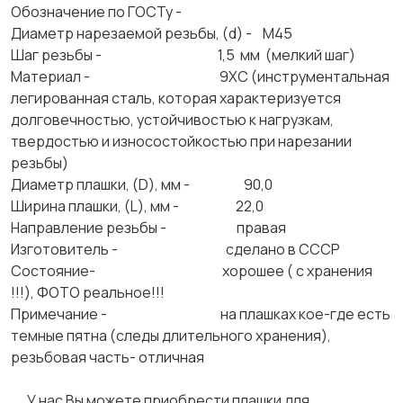
Обозначение по ГОСТу -
Диаметр нарезаемой резьбы, (d) - М45
Шаг резьбы - 1,5 мм (мелкий шаг)
Материал - 9ХС (инструментальная
легированная сталь, которая характеризуется
долговечностью, устойчивостью к нагрузкам,
твердостью и износостойкостью при нарезании
резьбы)
Диаметр плашки, (D), мм - 90,0
Ширина плашки, (L), мм - 22,0
Направление резьбы - правая
Изготовитель - сделано в СССР
Состояние- хорошее ( с хранения
!!!), ФОТО реальное!!!
Примечание - на плашках кое-где есть
темные пятна (следы длительного хранения),
резьбовая часть- отличная
У нас Вы можете приобрести плашки для