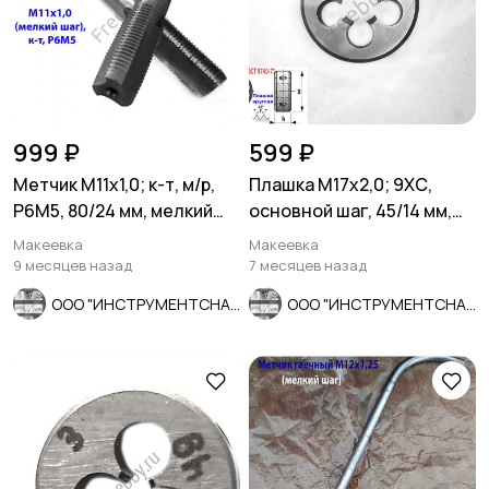
999 ₽
599 ₽
Метчик М11х1,0; к-т, м/р,
Плашка М17х2,0; 9ХС,
Р6М5, 80/24 мм, мелкий
основной шаг, 45/14 мм,
шаг, ГОСТ 3266-81, ис
ГОСТ 7740-71.
Макеевка
Макеевка
9 месяцев назад
7 месяцев назад
ООО "ИНСТРУМЕНТСНАБ"
ООО "ИНСТРУМЕНТСНАБ"