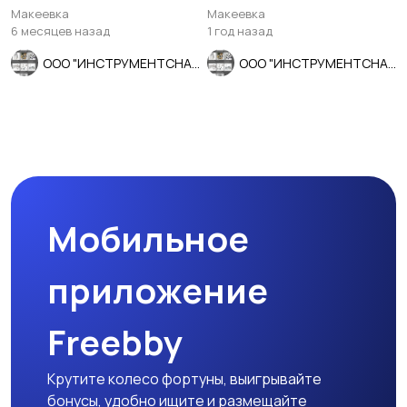
шаг, 20/5 мм.
ГОСТ 7740-71, сделано в
Макеевка
Макеевка
СССР.
6 месяцев назад
1 год назад
ООО "ИНСТРУМЕНТСНАБ"
ООО "ИНСТРУМЕНТСНАБ"
Мобильное
приложение
Freebby
Крутите колесо фортуны, выигрывайте
бонусы, удобно ищите и размещайте