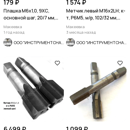
179 ₽
1 574 ₽
Плашка М6х1,0, 9ХС,
Метчик левый М16х2LH; к-
основной шаг, 20/7 мм,
т, Р6М5, м/р, 102/32 мм,
ГОСТ 7740-71.
основной шаг.
Макеевка
Макеевка
1 год назад
3 месяца назад
ООО "ИНСТРУМЕНТСНАБ"
ООО "ИНСТРУМЕНТСНАБ"
6 499 ₽
1 099 ₽