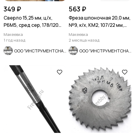
349 ₽
563 ₽
Сверло 15,25 мм, ц/х,
Фреза шпоночная 20,0 мм,
Р6М5, сред сер, 178/120
№9, к/х, КМ2, 107/22 мм,
мм, В1, 2300-0231, СССР.
2235-0055, СССР.
Макеевка
Макеевка
1 год назад
2 месяца назад
ООО "ИНСТРУМЕНТСНАБ"
ООО "ИНСТРУМЕНТСНАБ"