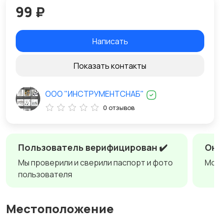
99 ₽
Написать
Показать контакты
ООО "ИНСТРУМЕНТСНАБ"
0 отзывов
Пользователь верифицирован ✔️
Онл
Мы проверили и сверили паспорт и фото
Мож
пользователя
Местоположение