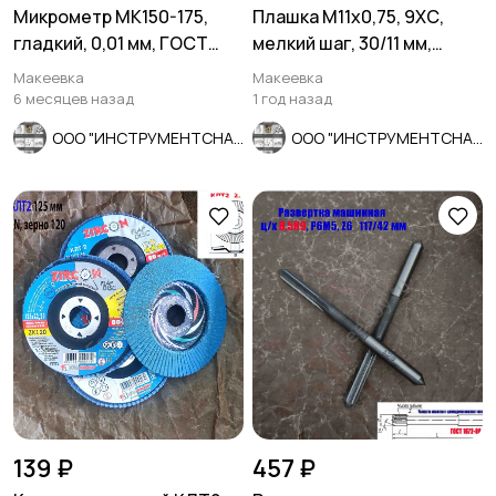
Микрометр МК150-175,
Плашка М11х0,75, 9ХС,
гладкий, 0,01 мм, ГОСТ
мелкий шаг, 30/11 мм,
6507-90, СССР.
ГОСТ 7740-71, СССР
Макеевка
Макеевка
6 месяцев назад
1 год назад
ООО "ИНСТРУМЕНТСНАБ"
ООО "ИНСТРУМЕНТСНАБ"
139 ₽
457 ₽