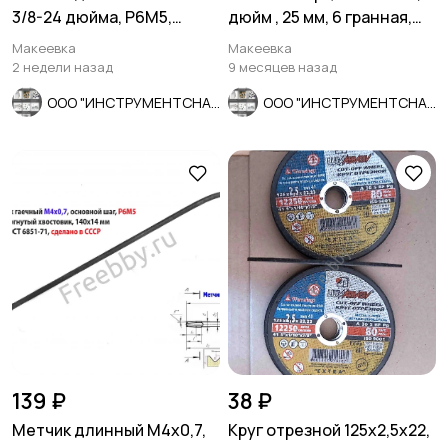
3/8-24 дюйма, Р6М5,
дюйм , 25 мм, 6 гранная,
штучный, 24 нитки, 80/34
Ц15хр, СССР.
Макеевка
Макеевка
мм.
2 недели назад
9 месяцев назад
ООО "ИНСТРУМЕНТСНАБ"
ООО "ИНСТРУМЕНТСНАБ"
139 ₽
38 ₽
Метчик длинный М4х0,7,
Круг отрезной 125х2,5х22,