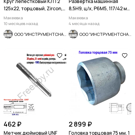
Круг лепестковый КЛТ2
Развертка машинная
125х22, торцовый, Zircon,
8,5Н9, ц/х, Р6М5, 117/42 мм,
зерно 120, ZK, средн.
ГОСТ 1672-80, СССР
Макеевка
Макеевка
10 месяцев назад
4 месяца назад
ООО "ИНСТРУМЕНТСНАБ"
ООО "ИНСТРУМЕНТСНАБ"
462 ₽
2 899 ₽
Метчик дюймовый UNF
Головка торцовая 75 мм, 1