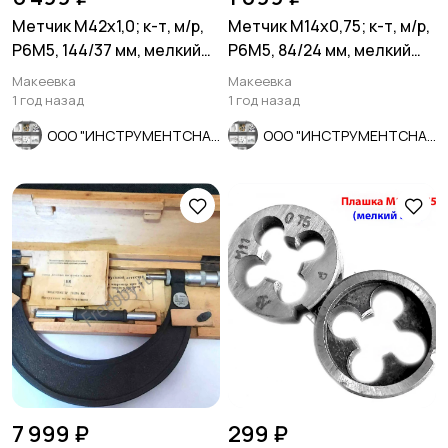
Метчик М42х1,0; к-т, м/р,
Метчик М14х0,75; к-т, м/р,
Р6М5, 144/37 мм, мелкий
Р6М5, 84/24 мм, мелкий
шаг, СССР.
шаг, СССР.
Макеевка
Макеевка
1 год назад
1 год назад
ООО "ИНСТРУМЕНТСНАБ"
ООО "ИНСТРУМЕНТСНАБ"
7 999 ₽
299 ₽