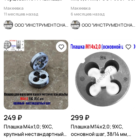
Prof, зерно А320, , для
Макеевка
Макеевка
полир.
11 месяцев назад
6 месяцев назад
ООО "ИНСТРУМЕНТСНАБ"
ООО "ИНСТРУМЕНТСНАБ"
249 ₽
299 ₽
Плашка М4х1,0; 9ХС,
Плашка М14х2,0; 9ХС,
крупный нестандартный
основной шаг, 38/14 мм,