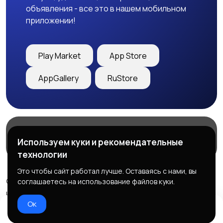
объявления - все это в нашем мобильном
приложении!
Play Market
App Store
AppGallery
RuStore
Магазины
Блог
О нас
Используем куки и рекомендательные
Служба поддержки
технологии
Это чтобы сайт работал лучше. Оставаясь с нами, вы
© 2026 Freebby - Сервис бесплатных объявлений ДНР
соглашаетесь на использование файлов куки.
и ЛНР
Ок
Правила сервиса
Политика конфиденциальности
Домой
Избранное
Добавить
Чат
Профиль