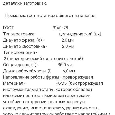
деталях и заготовках.
Применяются на станках общего назначения.
ГОСТ 9140-78.
Тип хвостовика - цилиндрический (цх)
Диаметр фреза, (d) - 2,0 мм
Диаметр хвостовика - 2,0 мм
Тип исполнения -
2 (цилиндрический хвостовик с лыской)
Общая длина, (L) - 36,0 мм
Длина рабочей части, (l) 4,0 мм
Направление работы фрезы - праворежущая
Материал - Р6М5 (быстрорежущая
инструментальная сталь , которая обладает
высокими прочностными характеристиками,
устойчива к коррозии, резкому нагреву и
охлаждению, имеет высокую ударную вязкость,
хорошо держит заточку и работает с жаростойкими и