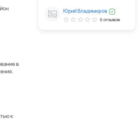
айон
Юрий Владимиров
0 отзывов
ование в
ения.
тью к