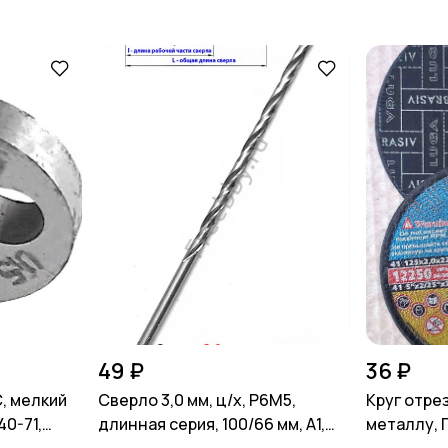
49 ₽
36 ₽
, мелкий
Сверло 3,0 мм, ц/х, Р6М5,
Круг отрез
40-71,
длинная серия, 100/66 мм, А1,
металлу, Г