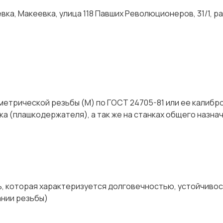
ка, Макеевка, улица 118 Павших Революционеров, 31/1, р
метрической резьбы (М) по ГОСТ 24705-81 или ее калибр
а (плашкодержателя), а так же на станках общего назнач
ь, которая характеризуется долговечностью, устойчивос
ании резьбы)