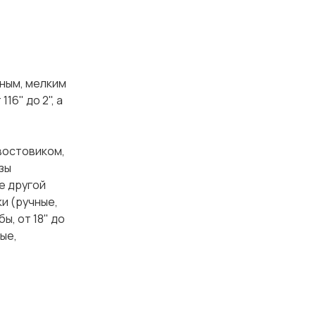
вным, мелким
16" до 2", а
востовиком,
зы
е другой
ки (ручные,
ы, от 18" до
ые,