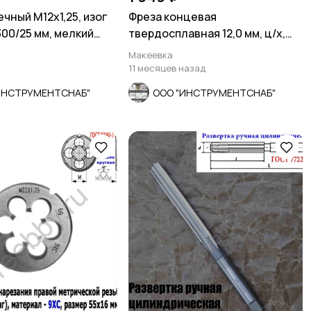
чный М12х1,25, изог
Фреза концевая
300/25 мм, мелкий
твердосплавная 12,0 мм, ц/х,
.
монолит, ВК8, 5-пер, 50/25
Макеевка
11 месяцев назад
ИНСТРУМЕНТСНАБ"
ООО "ИНСТРУМЕНТСНАБ"