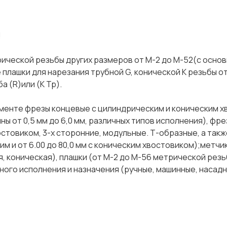
!
ической резьбы других размеров от М-2 до М-52(с осно
 плашки для нарезания трубной G, конической К резьбы от 1
 (R)или (К Тр).
именте фрезы концевые с цилиндрическим и коническим х
ны от 0,5 мм до 6,0 мм, различных типов исполнения), фре
остовиком, 3-х сторонние, модульные. Т-образные, а такж
им и от 6.00 до 80,0 мм с коническим хвостовиком);метчи
 коническая), плашки (от М-2 до М-56 метрической резьб
чного исполнения и назначения (ручные, машинные, насадн