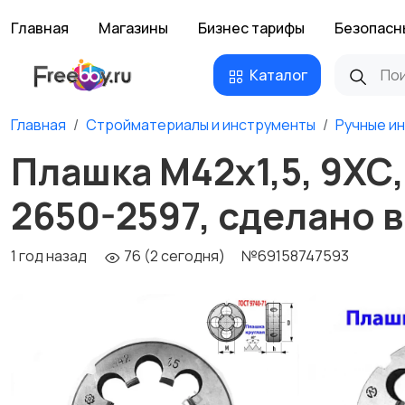
Главная
Магазины
Бизнес тарифы
Безопасн
Каталог
Главная
Стройматериалы и инструменты
Ручные и
Плашка М42х1,5, 9ХС,
2650-2597, сделано 
1 год назад
76 (2 сегодня)
№69158747593