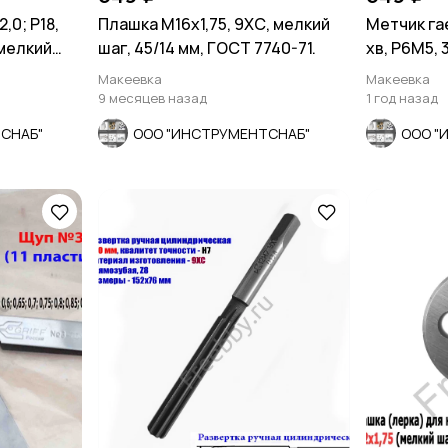
,0; Р18,
Плашка М16х1,75, 9ХС, мелкий
Метчик гае
 мелкий
шаг, 45/14 мм, ГОСТ 7740-71.
хв, Р6М5, 
шаг, СССР
Макеевка
Макеевка
9 месяцев назад
1 год назад
СНАБ"
ООО "ИНСТРУМЕНТСНАБ"
ООО "