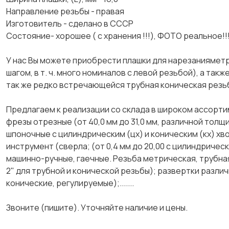
Направление резьбы - правая
Изготовитель - сделано в СССР
Состояние- хорошее ( с хранения !!!), ФОТО реальное!!
У нас Вы можете приобрести плашки для нарезанияметр
шагом, в т. ч. много номиналов с левой резьбой), а также
так же редко встречающейся трубная коническая резьба
Предлагаем к реализации со склада в широком ассорт
фрезы отрезные (от 40,0 мм до 31,0 мм, различной толщи
шпоночные с цилиндрическим (цх) и коническим (кх) хв
инструмент (сверла; (от 0,4 мм до 20,00 с цилиндрическ
машинно-ручные, гаечные. Резьба метрическая, трубная,
2" для трубной и конической резьбы); развертки разли
конические, регулируемые);.......
Звоните (пишите). Уточняйте наличие и цены.