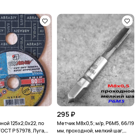
295 ₽
ной 125х2,0х22, по
Метчик М8х0,5; м/р, Р6М5, 66/19
ОСТ Р 57978, Луга,
мм, проходной, мелкий шаг,