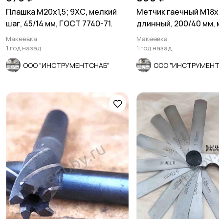
Плашка М20х1,5; 9ХС, мелкий
Метчик гаечный М18х2
шаг, 45/14 мм, ГОСТ 7740-71.
длинный, 200/40 мм,
шаг, СССР.
Макеевка
Макеевка
1 год назад
1 год назад
ООО "ИНСТРУМЕНТСНАБ"
ООО "ИНСТРУМЕНТ